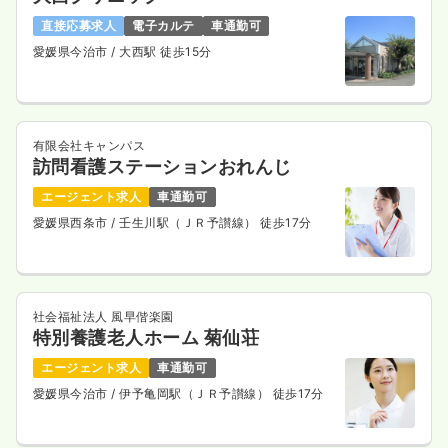
直接応募求人
電子カルテ
車通勤可
愛媛県今治市
/ 大西駅 徒歩15分
有限会社キャンパス
訪問看護ステーションおれんじ
エージェント求人
車通勤可
愛媛県西条市
/ 壬生川駅（ＪＲ予讃線） 徒歩17分
社会福祉法人 風早偕楽園
特別養護老人ホーム 菊仙荘
エージェント求人
車通勤可
愛媛県今治市
/ 伊予亀岡駅（ＪＲ予讃線） 徒歩17分