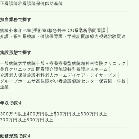
正看護師
准看護師
保健師
助産師
担当業務で探す
病棟
外来
オペ室(手術室)
救急外来
ICU系
透析
訪問看護
介護・福祉系
検診・健診
保育園・学校
訪問診療
内視鏡
治験関連
施設形態で探す
一般病院
大学病院
一般＋療養
療養型病院
精神科病院
クリニック
美容クリニック
訪問看護
介護施設
特別養護老人ホーム
介護老人保健施設
有料老人ホーム
デイケア・デイサービス
グループホーム
サ高住
障がい者施設
健診センター
保育園・学校
企業
年収で探す
300万円以上
400万円以上
500万円以上
600万円以上
700万円以上
800万円以上
勤務形態で探す