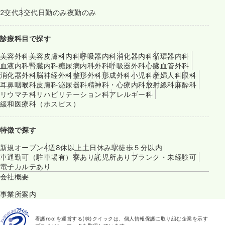
2交代
3交代
日勤のみ
夜勤のみ
診療科目で探す
美容外科
美容皮膚科
内科
呼吸器内科
消化器内科
循環器内科
血液内科
腎臓内科
糖尿病内科
外科
呼吸器外科
心臓血管外科
消化器外科
脳神経外科
整形外科
形成外科
小児科
産婦人科
眼科
耳鼻咽喉科
皮膚科
泌尿器科
精神科・心療内科
放射線科
麻酔科
リウマチ科
リハビリテーション科
アレルギー科
緩和医療科（ホスピス）
特徴で探す
新規オープン
4週8休以上
土日休み
駅徒歩５分以内
車通勤可（駐車場有）
寮あり
託児所あり
ブランク・未経験可
電子カルテあり
会社概要
事業所案内
看護roo!を運営する(株)クイックは、個人情報保護に取り組む企業を示す