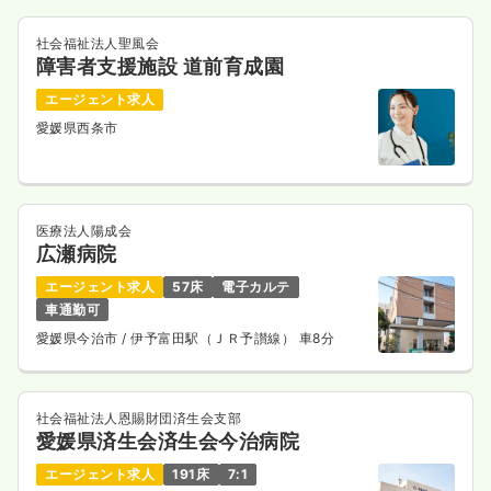
社会福祉法人聖風会
障害者支援施設 道前育成園
エージェント求人
愛媛県西条市
医療法人陽成会
広瀬病院
エージェント求人
57床
電子カルテ
車通勤可
愛媛県今治市
/ 伊予富田駅（ＪＲ予讃線） 車8分
社会福祉法人恩賜財団済生会支部
愛媛県済生会済生会今治病院
エージェント求人
191床
7:1