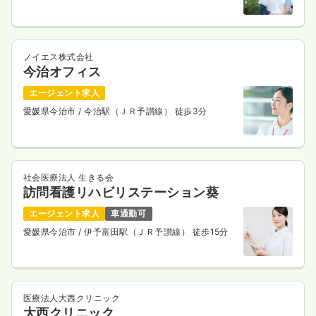
時間
8:00～17:00
（休憩60分）
月給33万円以上可
気になる
詳細を見る
ノイエス株式会社
今治オフィス
エージェント求人
愛媛県今治市
/ 今治駅（ＪＲ予讃線） 徒歩3分
日勤のみ（パート）
950〜2,000
給与
時給
円
時間
8:00～20:45
時給2,000円以上可
社会医療法人 生きる会
訪問看護リハビリステーション葵
気になる
詳細を見る
エージェント求人
車通勤可
愛媛県今治市
/ 伊予富田駅（ＪＲ予讃線） 徒歩15分
医療法人大西クリニック
大西クリニック