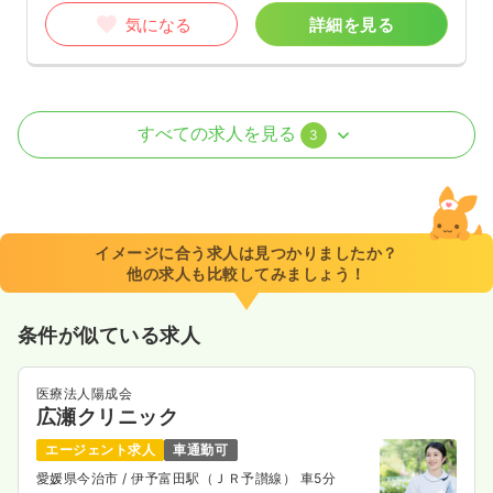
気になる
詳細を見る
介護・福祉系
グループホーム
正・准看護師
すべての求人を見る
3
日勤のみ（常勤）
18.3〜30.0
給与
万円
/月
賞与1.5ヶ月
※一例
イメージに合う求人は見つかりましたか？
時間
8:00～17:00
（休憩60分）
他の求人も比較してみましょう！
月給30万円以上可
条件が似ている求人
気になる
詳細を見る
医療法人陽成会
広瀬クリニック
2交代（常勤）
エージェント求人
車通勤可
21.5〜33.2
給与
万円
/月
賞与1.5ヶ月
愛媛県今治市
/ 伊予富田駅（ＪＲ予讃線） 車5分
※一例