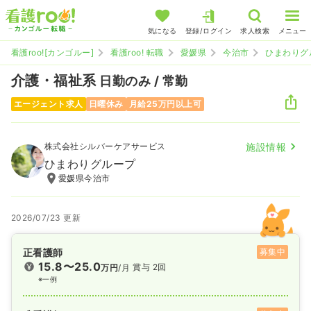
気になる
登録/ログイン
求人検索
メニュー
看護roo![カンゴルー]
看護roo! 転職
愛媛県
今治市
ひまわりグ
介護・福祉系
日勤のみ / 常勤
エージェント求人
日曜休み
月給25万円以上可
株式会社シルバーケアサービス
施設情報
ひまわりグループ
愛媛県今治市
2026/07/23 更新
正看護師
募集中
15.8〜25.0
賞与 2回
万円
/月
※一例