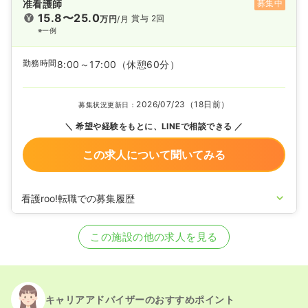
准看護師
募集中
15.8〜25.0
賞与 2回
万円
/月
※一例
勤務時間
8:00～17:00
（休憩60分）
2026/07/23（18日前）
募集状況更新日：
希望や経験をもとに、LINEで相談できる
この求人について聞いてみる
看護roo!転職での募集履歴
2025/08/06
正・准看護師の募集を開始
2024/09/10
正・准看護師の募集を休止
この施設の他の求人を見る
2024/05/21
正・准看護師を募集中
キャリアアドバイザーのおすすめポイント