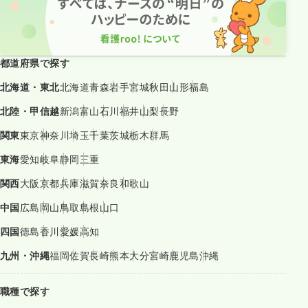
都道府県で探す
北海道・東北
北海道
青森
岩手
宮城
秋田
山形
福島
北陸・甲信越
新潟
富山
石川
福井
山梨
長野
関東
東京
神奈川
埼玉
千葉
茨城
栃木
群馬
東海
愛知
岐阜
静岡
三重
関西
大阪
京都
兵庫
滋賀
奈良
和歌山
中国
広島
岡山
鳥取
島根
山口
四国
徳島
香川
愛媛
高知
九州・沖縄
福岡
佐賀
長崎
熊本
大分
宮崎
鹿児島
沖縄
職種で探す