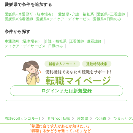
愛媛県で条件を追加する
愛媛県×車通勤可（駐車場有）
愛媛県×介護・福祉系
愛媛県×正看護師
愛媛県×准看護師
愛媛県×デイケア・デイサービス
愛媛県×日勤のみ
条件から探す
車通勤可（駐車場有）
介護・福祉系
正看護師
准看護師
デイケア・デイサービス
日勤のみ
ログインまたは新規登録
看護roo![カンゴルー]
看護roo! 転職
愛媛県
今治市
ひまわりグ
「希望に合う求人があるか知りたい」
「転職するかどうか迷っている」など