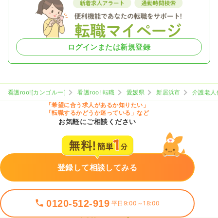
ログインまたは新規登録
看護roo![カンゴルー]
看護roo! 転職
愛媛県
新居浜市
介護老人
「希望に合う求人があるか知りたい」
「転職するかどうか迷っている」など
お気軽にご相談ください
登録して相談してみる
0120-512-919
平日9:00～18:00