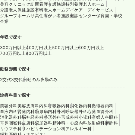
美容クリニック
訪問看護
介護施設
特別養護老人ホーム
介護老人保健施設
有料老人ホーム
デイケア・デイサービス
グループホーム
サ高住
障がい者施設
健診センター
保育園・学校
企業
年収で探す
300万円以上
400万円以上
500万円以上
600万円以上
700万円以上
800万円以上
勤務形態で探す
2交代
3交代
日勤のみ
夜勤のみ
診療科目で探す
美容外科
美容皮膚科
内科
呼吸器内科
消化器内科
循環器内科
血液内科
腎臓内科
糖尿病内科
外科
呼吸器外科
心臓血管外科
消化器外科
脳神経外科
整形外科
形成外科
小児科
産婦人科
眼科
耳鼻咽喉科
皮膚科
泌尿器科
精神科・心療内科
放射線科
麻酔科
リウマチ科
リハビリテーション科
アレルギー科
緩和医療科（ホスピス）