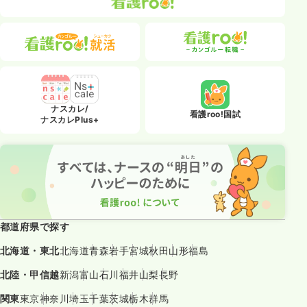
ナスカレ/
看護roo!国試
ナスカレPlus+
都道府県で探す
北海道・東北
北海道
青森
岩手
宮城
秋田
山形
福島
北陸・甲信越
新潟
富山
石川
福井
山梨
長野
関東
東京
神奈川
埼玉
千葉
茨城
栃木
群馬