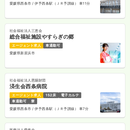
愛媛県西条市
/ 伊予西条駅（ＪＲ予讃線） 車11分
社会福祉法人三恵会
総合福祉施設やすらぎの郷
エージェント求人
車通勤可
愛媛県新居浜市
社会福祉法人恩賜財団
済生会西条病院
エージェント求人
152床
電子カルテ
車通勤可
寮
愛媛県西条市
/ 伊予西条駅（ＪＲ予讃線） 車7分
医療法人愛寿会