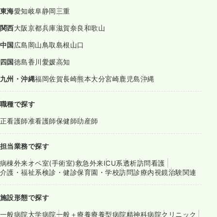
東海
愛知
岐阜
静岡
三重
関西
大阪
京都
兵庫
滋賀
奈良
和歌山
中国
広島
岡山
鳥取
島根
山口
四国
徳島
香川
愛媛
高知
九州・沖縄
福岡
佐賀
長崎
熊本
大分
宮崎
鹿児島
沖縄
職種で探す
正看護師
准看護師
保健師
助産師
担当業務で探す
病棟
外来
オペ室(手術室)
救急外来
ICU系
透析
訪問看護
介護・福祉系
検診・健診
保育園・学校
訪問診療
内視鏡
治験関連
施設形態で探す
一般病院
大学病院
一般＋療養
療養型病院
精神科病院
クリニック