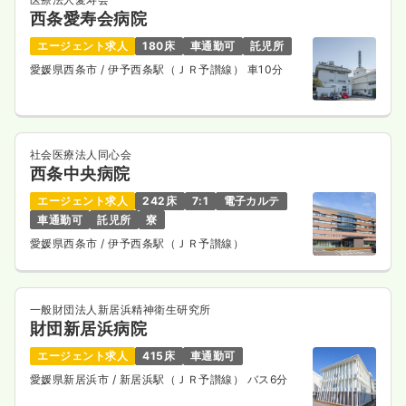
西条愛寿会病院
エージェント求人
180床
車通勤可
託児所
愛媛県西条市
/ 伊予西条駅（ＪＲ予讃線） 車10分
社会医療法人同心会
西条中央病院
エージェント求人
242床
7:1
電子カルテ
車通勤可
託児所
寮
愛媛県西条市
/ 伊予西条駅（ＪＲ予讃線）
一般財団法人新居浜精神衛生研究所
財団新居浜病院
エージェント求人
415床
車通勤可
愛媛県新居浜市
/ 新居浜駅（ＪＲ予讃線） バス6分