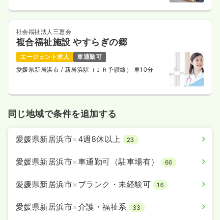
社会福祉法人三恵会
複合福祉施設 やすらぎの郷
エージェント求人
車通勤可
愛媛県新居浜市
/ 新居浜駅（ＪＲ予讃線） 車10分
同じ地域で条件を追加する
愛媛県新居浜市
×
4週8休以上
23
愛媛県新居浜市
×
車通勤可（駐車場有）
66
愛媛県新居浜市
×
ブランク・未経験可
16
愛媛県新居浜市
×
介護・福祉系
33