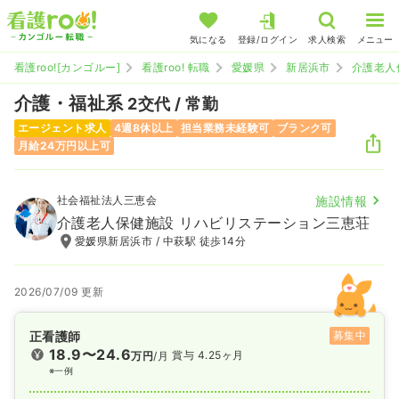
気になる
登録/ログイン
求人検索
メニュー
看護roo![カンゴルー]
看護roo! 転職
愛媛県
新居浜市
介護老人
介護・福祉系
2交代 / 常勤
エージェント求人
4週8休以上
担当業務未経験可
ブランク可
月給24万円以上可
社会福祉法人三恵会
施設情報
介護老人保健施設 リハビリステーション三恵荘
愛媛県新居浜市 / 中萩駅 徒歩14分
2026/07/09 更新
正看護師
募集中
18.9〜24.6
賞与 4.25ヶ月
万円
/月
※一例