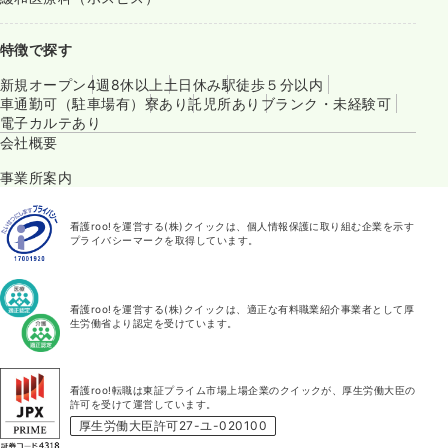
特徴で探す
新規オープン
4週8休以上
土日休み
駅徒歩５分以内
車通勤可（駐車場有）
寮あり
託児所あり
ブランク・未経験可
電子カルテあり
会社概要
事業所案内
看護roo!を運営する(株)クイックは、個人情報保護に取り組む企業を示す
プライバシーマークを取得しています。
看護roo!を運営する(株)クイックは、適正な有料職業紹介事業者として厚
生労働省より認定を受けています。
看護roo!転職は東証プライム市場上場企業のクイックが、厚生労働大臣の
許可を受けて運営しています。
厚生労働大臣許可27-ユ-020100