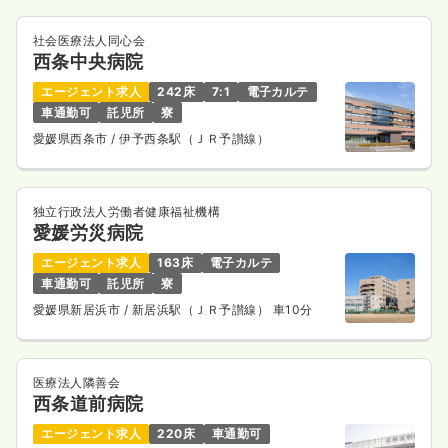
社会医療法人同心会
西条中央病院
エージェント求人
242床
7:1
電子カルテ
車通勤可
託児所
寮
愛媛県西条市
/ 伊予西条駅（ＪＲ予讃線）
独立行政法人労働者健康福祉機構
愛媛労災病院
エージェント求人
163床
電子カルテ
車通勤可
託児所
寮
愛媛県新居浜市
/ 新居浜駅（ＪＲ予讃線） 車10分
医療法人隣善会
西条道前病院
エージェント求人
220床
車通勤可