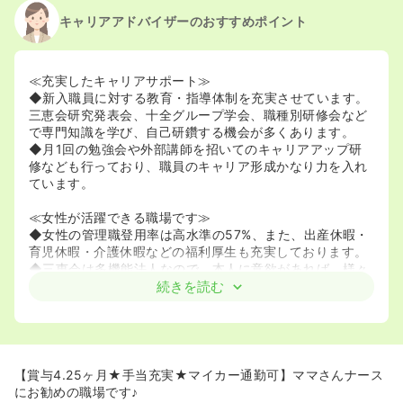
キャリアアドバイザーのおすすめポイント
≪充実したキャリアサポート≫
◆新入職員に対する教育・指導体制を充実させています。
三恵会研究発表会、十全グループ学会、職種別研修会など
で専門知識を学び、自己研鑽する機会が多くあります。
◆月1回の勉強会や外部講師を招いてのキャリアアップ研
修なども行っており、職員のキャリア形成かなり力を入れ
ています。
≪女性が活躍できる職場です≫
◆女性の管理職登用率は高水準の57%、また、出産休暇・
育児休暇・介護休暇などの福利厚生も充実しております。
◆三恵会は多機能法人なので、本人に意欲があれば、様々
な施設の経験ができます。
続きを読む
【賞与4.25ヶ月★手当充実★マイカー通勤可】ママさんナース
にお勧めの職場です♪