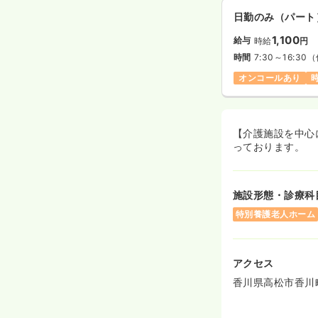
日勤のみ（パート
1,100
給与
時給
円
時間
7:30～16:30
（
オンコールあり
時
【介護施設を中心
っております。
施設形態・診療科
特別養護老人ホーム
アクセス
香川県高松市香川町