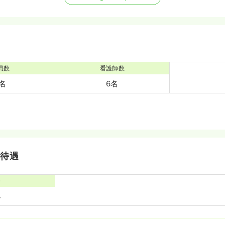
員数
看護師数
5名
6名
・待遇
寮