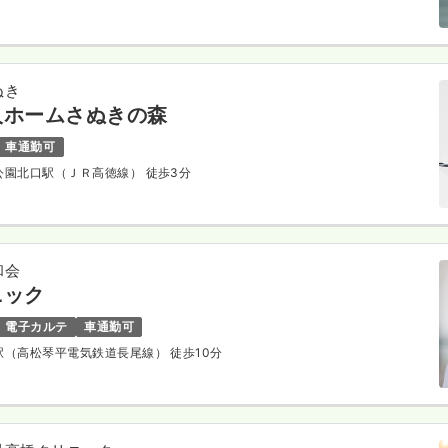
ぬき
人ホームさぬきの森
車通勤可
林公園北口駅（ＪＲ高徳線） 徒歩3分
和会
ニック
電子カルテ
車通勤可
園駅（高松琴平電気鉄道長尾線） 徒歩10分