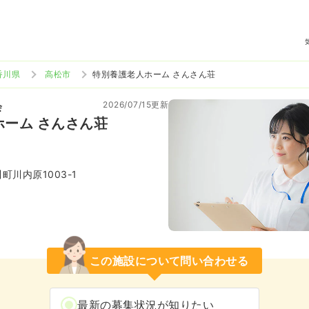
香川県
高松市
特別養護老人ホーム さんさん荘
2026/07/15更新
会
ホーム さんさん荘
川内原1003-1
この施設について問い合わせる
最新の募集状況が知りたい