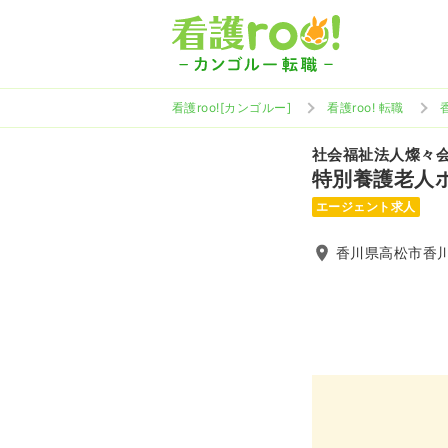
看護roo![カンゴルー]
看護roo! 転職
社会福祉法人燦々
特別養護老人
エージェント求人
香川県高松市香川町