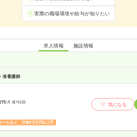
実際の職場環境や給与が知りたい
特別養護老人ホーム さんさん荘
求人情報
施設情報
・准看護師
万円
/月
賞与2回
気になる
コールあり
月給25万円以上可