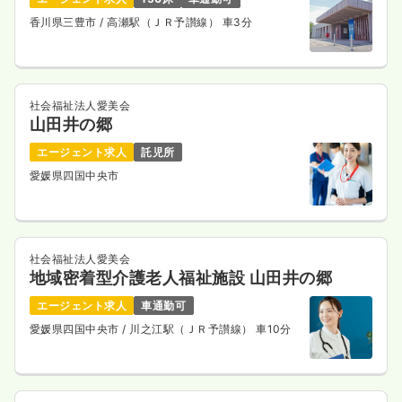
香川県三豊市
/ 高瀬駅（ＪＲ予讃線） 車3分
社会福祉法人愛美会
山田井の郷
エージェント求人
託児所
愛媛県四国中央市
社会福祉法人愛美会
地域密着型介護老人福祉施設 山田井の郷
エージェント求人
車通勤可
愛媛県四国中央市
/ 川之江駅（ＪＲ予讃線） 車10分