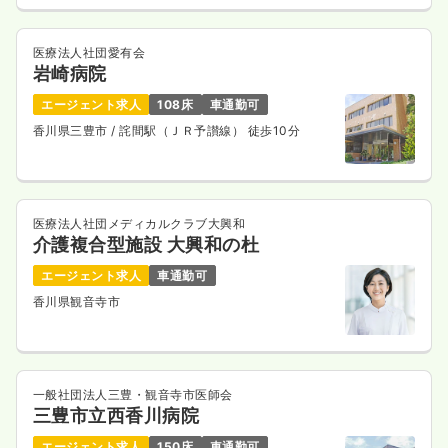
医療法人社団愛有会
岩崎病院
エージェント求人
108床
車通勤可
香川県三豊市
/ 詫間駅（ＪＲ予讃線） 徒歩10分
医療法人社団メディカルクラブ大興和
介護複合型施設 大興和の杜
エージェント求人
車通勤可
香川県観音寺市
一般社団法人三豊・観音寺市医師会
三豊市立西香川病院
エージェント求人
150床
車通勤可