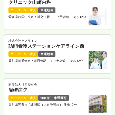
クリニック山崎内科
エージェント求人
車通勤可
愛媛県四国中央市
/ 川之江駅（ＪＲ予讃線） 徒歩12分
株式会社ケアライン
訪問看護ステーションケアライン西
エージェント求人
車通勤可
香川県善通寺市
/ 善通寺駅（ＪＲ土讃線） 徒歩12分
医療法人社団愛有会
岩崎病院
エージェント求人
108床
車通勤可
香川県三豊市
/ 詫間駅（ＪＲ予讃線） 徒歩10分