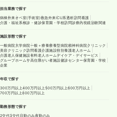
担当業務で探す
病棟
外来
オペ室(手術室)
救急外来
ICU系
透析
訪問看護
介護・福祉系
検診・健診
保育園・学校
訪問診療
内視鏡
治験関連
施設形態で探す
一般病院
大学病院
一般＋療養
療養型病院
精神科病院
クリニック
美容クリニック
訪問看護
介護施設
特別養護老人ホーム
介護老人保健施設
有料老人ホーム
デイケア・デイサービス
グループホーム
サ高住
障がい者施設
健診センター
保育園・学校
企業
年収で探す
300万円以上
400万円以上
500万円以上
600万円以上
700万円以上
800万円以上
勤務形態で探す
2交代
3交代
日勤のみ
夜勤のみ