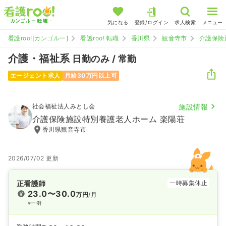
気になる
登録/ログイン
求人検索
メニュー
看護roo![カンゴルー]
看護roo! 転職
香川県
観音寺市
介護保険
介護・福祉系
日勤のみ / 常勤
エージェント求人
月給30万円以上可
社会福祉法人みとし会
施設情報
介護保険施設特別養護老人ホーム 楽陽荘
香川県観音寺市
2026/07/02 更新
正看護師
一時募集休止
23.0〜30.0
万円
/月
※一例