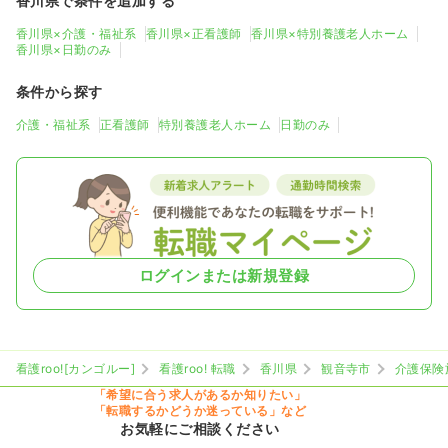
香川県で条件を追加する
香川県×介護・福祉系
香川県×正看護師
香川県×特別養護老人ホーム
香川県×日勤のみ
条件から探す
介護・福祉系
正看護師
特別養護老人ホーム
日勤のみ
ログインまたは新規登録
看護roo![カンゴルー]
看護roo! 転職
香川県
観音寺市
介護保険
「希望に合う求人があるか知りたい」
「転職するかどうか迷っている」など
お気軽にご相談ください