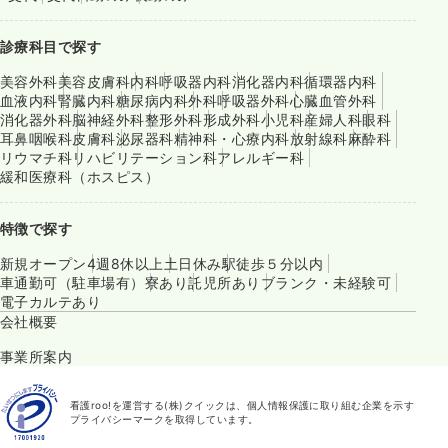
診療科目で探す
美容外科
美容皮膚科
内科
呼吸器内科
消化器内科
循環器内科
血液内科
腎臓内科
糖尿病内科
外科
呼吸器外科
心臓血管外科
消化器外科
脳神経外科
整形外科
形成外科
小児科
産婦人科
眼科
耳鼻咽喉科
皮膚科
泌尿器科
精神科・心療内科
放射線科
麻酔科
リウマチ科
リハビリテーション科
アレルギー科
緩和医療科（ホスピス）
特徴で探す
新規オープン
4週8休以上
土日休み
駅徒歩５分以内
車通勤可（駐車場有）
寮あり
託児所あり
ブランク・未経験可
電子カルテあり
会社概要
事業所案内
看護roo!を運営する(株)クイックは、個人情報保護に取り組む企業を示す
プライバシーマークを取得しています。