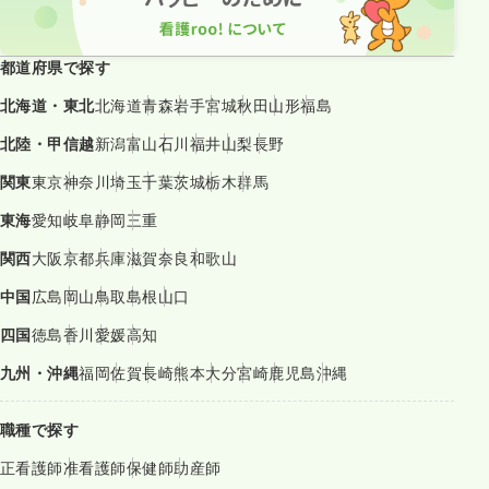
都道府県で探す
北海道・東北
北海道
青森
岩手
宮城
秋田
山形
福島
北陸・甲信越
新潟
富山
石川
福井
山梨
長野
関東
東京
神奈川
埼玉
千葉
茨城
栃木
群馬
東海
愛知
岐阜
静岡
三重
関西
大阪
京都
兵庫
滋賀
奈良
和歌山
中国
広島
岡山
鳥取
島根
山口
四国
徳島
香川
愛媛
高知
九州・沖縄
福岡
佐賀
長崎
熊本
大分
宮崎
鹿児島
沖縄
職種で探す
正看護師
准看護師
保健師
助産師