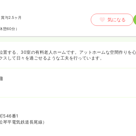
賞与2.5ヶ月
気になる
休憩60分）
位置する、30室の有料老人ホームです。アットホームな空間作りを
クスして日々を過ごせるような工夫を行っています。
目
546番1
松琴平電気鉄道長尾線）