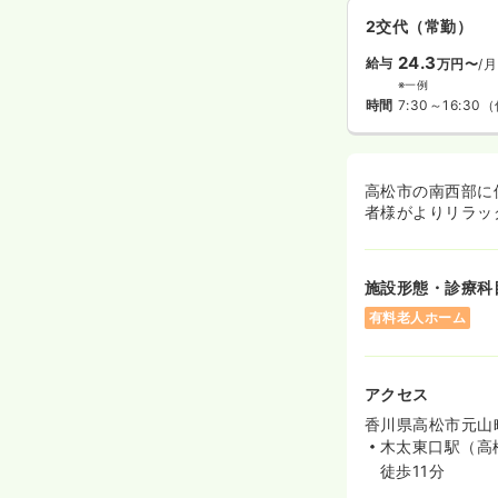
2交代（常勤）
24.3
給与
万円〜
/月
※一例
時間
7:30～16:30
（
高松市の南西部に
者様がよりリラッ
施設形態・診療科
有料老人ホーム
アクセス
香川県高松市元山町
木太東口駅（高
徒歩11分