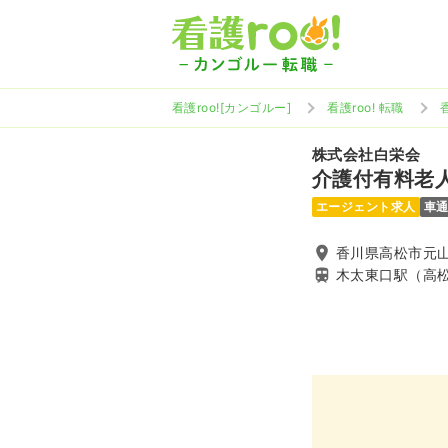
看護roo![カンゴルー]
看護roo! 転職
株式会社白栄会
介護付有料老
エージェント求人
車
香川県高松市元山
木太東口駅（高