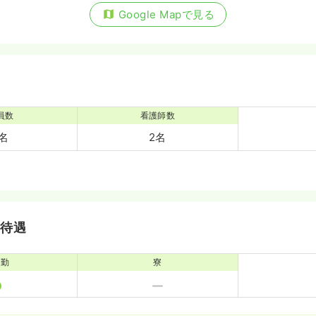
Google Mapで見る
員数
看護師数
6名
2名
・待遇
通勤
寮