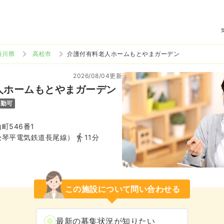
香川県
高松市
介護付有料老人ホームもとやまガーデン
2026/08/04更新
人ホームもとやまガーデン
通勤可
町546番1
松琴平電気鉄道長尾線）
11分
この施設について問い合わせる
最新の募集状況が知りたい