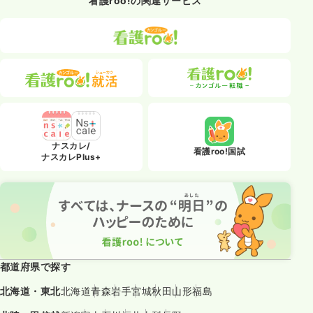
看護roo!の関連サービス
ナスカレ/
看護roo!国試
ナスカレPlus+
都道府県で探す
北海道・東北
北海道
青森
岩手
宮城
秋田
山形
福島