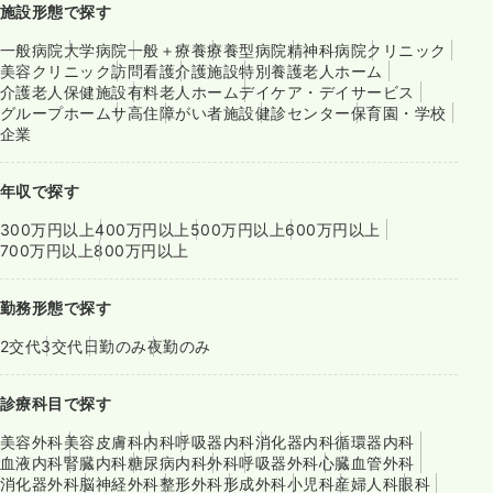
施設形態で探す
一般病院
大学病院
一般＋療養
療養型病院
精神科病院
クリニック
美容クリニック
訪問看護
介護施設
特別養護老人ホーム
介護老人保健施設
有料老人ホーム
デイケア・デイサービス
グループホーム
サ高住
障がい者施設
健診センター
保育園・学校
企業
年収で探す
300万円以上
400万円以上
500万円以上
600万円以上
700万円以上
800万円以上
勤務形態で探す
2交代
3交代
日勤のみ
夜勤のみ
診療科目で探す
美容外科
美容皮膚科
内科
呼吸器内科
消化器内科
循環器内科
血液内科
腎臓内科
糖尿病内科
外科
呼吸器外科
心臓血管外科
消化器外科
脳神経外科
整形外科
形成外科
小児科
産婦人科
眼科