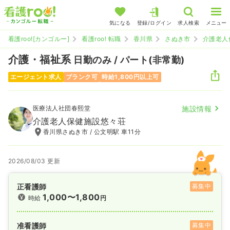
気になる
登録/ログイン
求人検索
メニュー
看護roo![カンゴルー]
看護roo! 転職
香川県
さぬき市
介護老人
介護・福祉系
日勤のみ / パート(非常勤)
エージェント求人
ブランク可
時給1,800円以上可
医療法人社団春熙堂
施設情報
介護老人保健施設悠々荘
香川県さぬき市 / 公文明駅 車11分
2026/08/03 更新
正看護師
募集中
1,000〜1,800
時給
円
准看護師
募集中