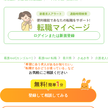
ログインまたは新規登録
看護roo![カンゴルー]
看護roo! 転職
香川県
さぬき市
介護老人
「希望に合う求人があるか知りたい」
「転職するかどうか迷っている」など
お気軽にご相談ください
登録して相談してみる