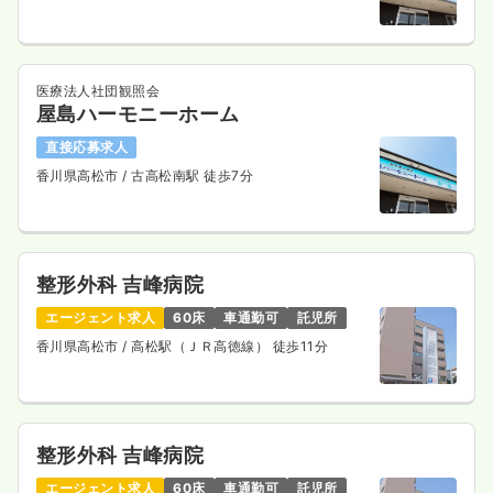
医療法人社団観照会
屋島ハーモニーホーム
直接応募求人
香川県高松市
/ 古高松南駅 徒歩7分
整形外科 吉峰病院
エージェント求人
60床
車通勤可
託児所
香川県高松市
/ 高松駅（ＪＲ高徳線） 徒歩11分
整形外科 吉峰病院
エージェント求人
60床
車通勤可
託児所