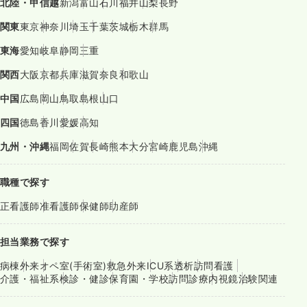
北陸・甲信越
新潟
富山
石川
福井
山梨
長野
関東
東京
神奈川
埼玉
千葉
茨城
栃木
群馬
東海
愛知
岐阜
静岡
三重
関西
大阪
京都
兵庫
滋賀
奈良
和歌山
中国
広島
岡山
鳥取
島根
山口
四国
徳島
香川
愛媛
高知
九州・沖縄
福岡
佐賀
長崎
熊本
大分
宮崎
鹿児島
沖縄
職種で探す
正看護師
准看護師
保健師
助産師
担当業務で探す
病棟
外来
オペ室(手術室)
救急外来
ICU系
透析
訪問看護
介護・福祉系
検診・健診
保育園・学校
訪問診療
内視鏡
治験関連