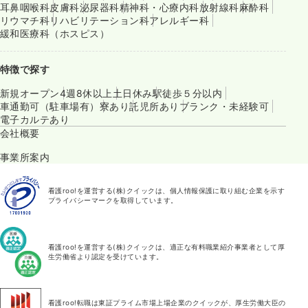
耳鼻咽喉科
皮膚科
泌尿器科
精神科・心療内科
放射線科
麻酔科
リウマチ科
リハビリテーション科
アレルギー科
緩和医療科（ホスピス）
特徴で探す
新規オープン
4週8休以上
土日休み
駅徒歩５分以内
車通勤可（駐車場有）
寮あり
託児所あり
ブランク・未経験可
電子カルテあり
会社概要
事業所案内
看護roo!を運営する(株)クイックは、個人情報保護に取り組む企業を示す
プライバシーマークを取得しています。
看護roo!を運営する(株)クイックは、適正な有料職業紹介事業者として厚
生労働省より認定を受けています。
看護roo!転職は東証プライム市場上場企業のクイックが、厚生労働大臣の