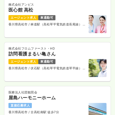
株式会社アンビス
医心館 高松
エージェント求人
車通勤可
香川県高松市
/ 林道駅（高松琴平電気鉄道長尾線） 徒
歩11分
株式会社フロムファースト・HD
訪問看護まるい亀さん
エージェント求人
車通勤可
香川県高松市
/ 伏石駅（高松琴平電気鉄道琴平線） 徒
歩12分
医療法人社団観照会
屋島ハーモニーホーム
直接応募求人
香川県高松市
/ 古高松南駅 徒歩7分