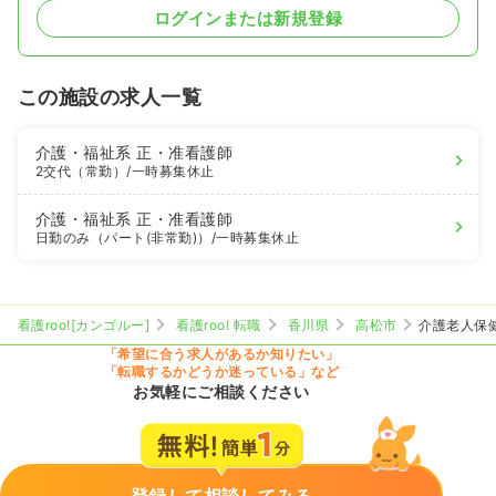
ログインまたは新規登録
この施設の求人一覧
介護・福祉系
正・准看護師
2交代（常勤）
/一時募集休止
介護・福祉系
正・准看護師
日勤のみ（パート(非常勤)）
/一時募集休止
看護roo![カンゴルー]
看護roo! 転職
香川県
高松市
介護老人保
「希望に合う求人があるか知りたい」
「転職するかどうか迷っている」など
お気軽にご相談ください
登録して相談してみる