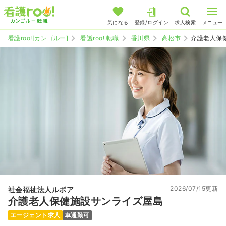
気になる
登録/ログイン
求人検索
メニュー
看護roo![カンゴルー]
看護roo! 転職
香川県
高松市
介護老人保
2026/07/15更新
社会福祉法人ルボア
介護老人保健施設サンライズ屋島
エージェント求人
車通勤可