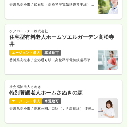
香川県高松市
/ 伏石駅（高松琴平電気鉄道琴平線） 徒
歩12分
ケアパートナー株式会社
住宅型有料老人ホームソエルガーデン高松寺
井
エージェント求人
車通勤可
香川県高松市
/ 空港通り駅（高松琴平電気鉄道琴平
線） 徒歩9分
社会福祉法人さぬき
特別養護老人ホームさぬきの森
エージェント求人
車通勤可
香川県高松市
/ 栗林公園北口駅（ＪＲ高徳線） 徒歩3
分