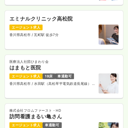
エミナルクリニック高松院
エージェント求人
香川県高松市
/ 瓦町駅 徒歩7分
医療法人社団ひまわり会
はまもと医院
エージェント求人
19床
車通勤可
香川県高松市
/ 水田駅（高松琴平電気鉄道長尾線） 車
5分
株式会社フロムファースト・HD
訪問看護まるい亀さん
エージェント求人
車通勤可