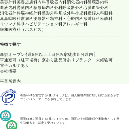
美容外科
美容皮膚科
内科
呼吸器内科
消化器内科
循環器内科
血液内科
腎臓内科
糖尿病内科
外科
呼吸器外科
心臓血管外科
消化器外科
脳神経外科
整形外科
形成外科
小児科
産婦人科
眼科
耳鼻咽喉科
皮膚科
泌尿器科
精神科・心療内科
放射線科
麻酔科
リウマチ科
リハビリテーション科
アレルギー科
緩和医療科（ホスピス）
特徴で探す
新規オープン
4週8休以上
土日休み
駅徒歩５分以内
車通勤可（駐車場有）
寮あり
託児所あり
ブランク・未経験可
電子カルテあり
会社概要
事業所案内
看護roo!を運営する(株)クイックは、個人情報保護に取り組む企業を示す
プライバシーマークを取得しています。
看護roo!を運営する(株)クイックは、適正な有料職業紹介事業者として厚
生労働省より認定を受けています。