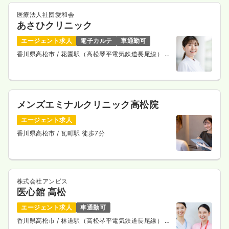
医療法人社団愛和会
あさひクリニック
エージェント求人
電子カルテ
車通勤可
香川県高松市
/ 花園駅（高松琴平電気鉄道長尾線） 徒
歩10分
メンズエミナルクリニック高松院
エージェント求人
香川県高松市
/ 瓦町駅 徒歩7分
株式会社アンビス
医心館 高松
エージェント求人
車通勤可
香川県高松市
/ 林道駅（高松琴平電気鉄道長尾線） 徒
歩11分