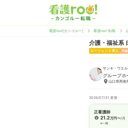
看護roo![カンゴルー]
看護roo! 転職
介護・福祉系
エージェント求人
月給
サンキ・ウエル
グループホ
山口県周南市
2026/07/31 更新
正看護師
21.2
万円〜
/月
※一例