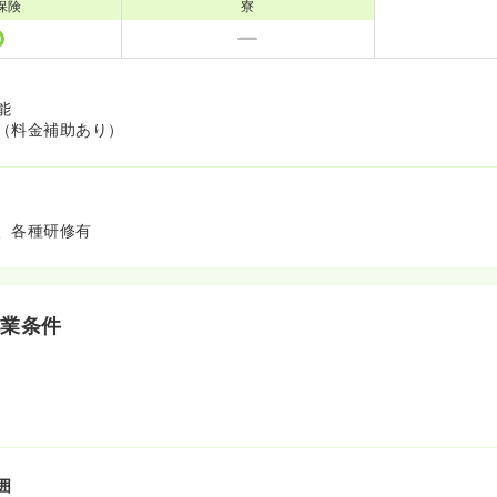
保険
寮
能
（料金補助あり）
、各種研修有
就業条件
囲