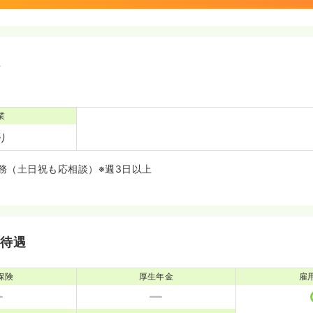
境
業
り
務（土日祝も応相談）※週3日以上
・待遇
保険
厚生年金
雇