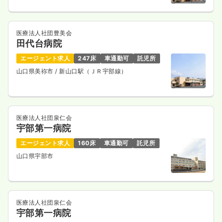
医療法人社団豊美会
田代台病院
エージェント求人
247床
車通勤可
託児所
山口県美祢市
/ 新山口駅（ＪＲ宇部線）
医療法人社団泉仁会
宇部第一病院
エージェント求人
160床
車通勤可
託児所
山口県宇部市
医療法人社団泉仁会
宇部第一病院