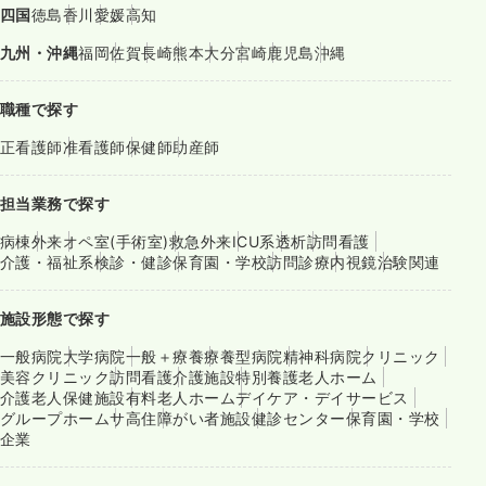
四国
徳島
香川
愛媛
高知
九州・沖縄
福岡
佐賀
長崎
熊本
大分
宮崎
鹿児島
沖縄
職種で探す
正看護師
准看護師
保健師
助産師
担当業務で探す
病棟
外来
オペ室(手術室)
救急外来
ICU系
透析
訪問看護
介護・福祉系
検診・健診
保育園・学校
訪問診療
内視鏡
治験関連
施設形態で探す
一般病院
大学病院
一般＋療養
療養型病院
精神科病院
クリニック
美容クリニック
訪問看護
介護施設
特別養護老人ホーム
介護老人保健施設
有料老人ホーム
デイケア・デイサービス
グループホーム
サ高住
障がい者施設
健診センター
保育園・学校
企業