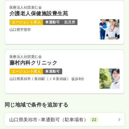
医療法人社団泉仁会
介護老人保健施設豊生苑
エージェント求人
車通勤可
託児所
山口県宇部市
医療法人社団寛仁会
藤村内科クリニック
エージェント求人
車通勤可
山口県美祢市
/ 美祢駅（ＪＲ美祢線） 徒歩8分
同じ地域で条件を追加する
山口県美祢市
×
車通勤可（駐車場有）
22