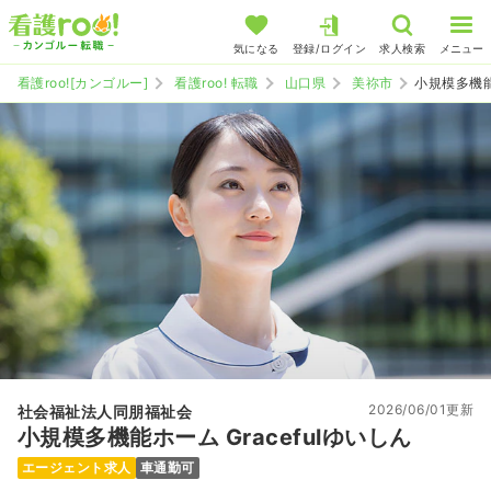
気になる
登録/ログイン
求人検索
メニュー
看護roo![カンゴルー]
看護roo! 転職
山口県
美祢市
小規模多機能ホ
2026/06/01更新
社会福祉法人同朋福祉会
小規模多機能ホーム Gracefulゆいしん
エージェント求人
車通勤可