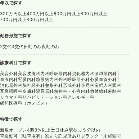
年収で探す
300万円以上
400万円以上
500万円以上
600万円以上
700万円以上
800万円以上
勤務形態で探す
2交代
3交代
日勤のみ
夜勤のみ
診療科目で探す
美容外科
美容皮膚科
内科
呼吸器内科
消化器内科
循環器内科
血液内科
腎臓内科
糖尿病内科
外科
呼吸器外科
心臓血管外科
消化器外科
脳神経外科
整形外科
形成外科
小児科
産婦人科
眼科
耳鼻咽喉科
皮膚科
泌尿器科
精神科・心療内科
放射線科
麻酔科
リウマチ科
リハビリテーション科
アレルギー科
緩和医療科（ホスピス）
特徴で探す
新規オープン
4週8休以上
土日休み
駅徒歩５分以内
車通勤可（駐車場有）
寮あり
託児所あり
ブランク・未経験可