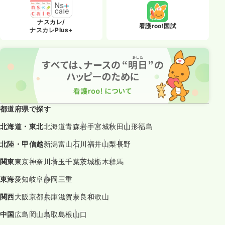
ナスカレ/
看護roo!国試
ナスカレPlus+
都道府県で探す
北海道・東北
北海道
青森
岩手
宮城
秋田
山形
福島
北陸・甲信越
新潟
富山
石川
福井
山梨
長野
関東
東京
神奈川
埼玉
千葉
茨城
栃木
群馬
東海
愛知
岐阜
静岡
三重
関西
大阪
京都
兵庫
滋賀
奈良
和歌山
中国
広島
岡山
鳥取
島根
山口