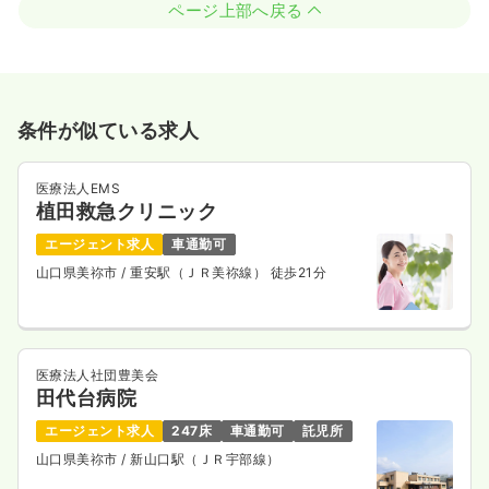
ページ上部へ戻る
条件が似ている求人
医療法人EMS
植田救急クリニック
エージェント求人
車通勤可
山口県美祢市
/ 重安駅（ＪＲ美祢線） 徒歩21分
医療法人社団豊美会
田代台病院
エージェント求人
247床
車通勤可
託児所
山口県美祢市
/ 新山口駅（ＪＲ宇部線）