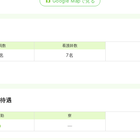
Google Mapで見る
員数
看護師数
6名
7名
・待遇
通勤
寮