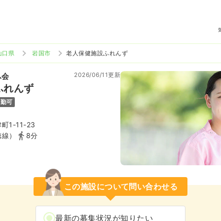
山口県
岩国市
老人保健施設ふれんず
2026/06/11更新
ふ会
ふれんず
通勤可
1-11-23
徳線）
8分
この施設について問い合わせる
最新の募集状況が知りたい