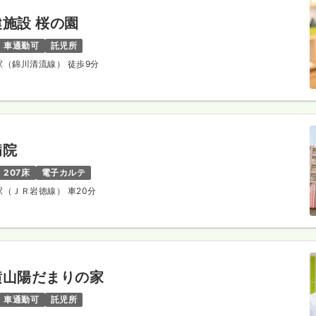
施設 桜の園
車通勤可
託児所
波駅（錦川清流線） 徒歩9分
病院
207床
電子カルテ
国駅（ＪＲ岩徳線） 車20分
横山陽だまりの家
車通勤可
託児所