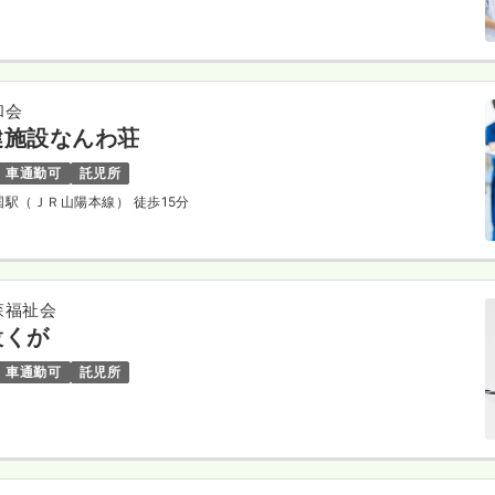
和会
健施設なんわ荘
車通勤可
託児所
岩国駅（ＪＲ山陽本線） 徒歩15分
森福祉会
設くが
車通勤可
託児所