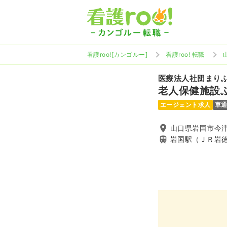
看護roo![カンゴルー]
看護roo! 転職
医療法人社団まり
老人保健施設
エージェント求人
車
山口県岩国市今津町
岩国駅（ＪＲ岩