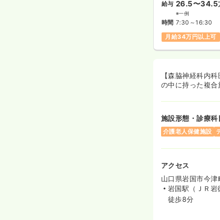
26.5〜34.5
給与
※一例
時間
7:30～16:30
月給34万円以上可
【森脇神経科内科
の中に持った複合
施設形態・診療科
介護老人保健施設
アクセス
山口県岩国市今津町1
岩国駅（ＪＲ岩
徒歩8分