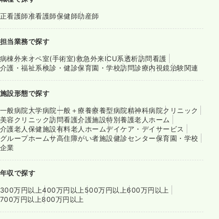
正看護師
准看護師
保健師
助産師
担当業務で探す
病棟
外来
オペ室(手術室)
救急外来
ICU系
透析
訪問看護
介護・福祉系
検診・健診
保育園・学校
訪問診療
内視鏡
治験関連
施設形態で探す
一般病院
大学病院
一般＋療養
療養型病院
精神科病院
クリニック
美容クリニック
訪問看護
介護施設
特別養護老人ホーム
介護老人保健施設
有料老人ホーム
デイケア・デイサービス
グループホーム
サ高住
障がい者施設
健診センター
保育園・学校
企業
年収で探す
300万円以上
400万円以上
500万円以上
600万円以上
700万円以上
800万円以上