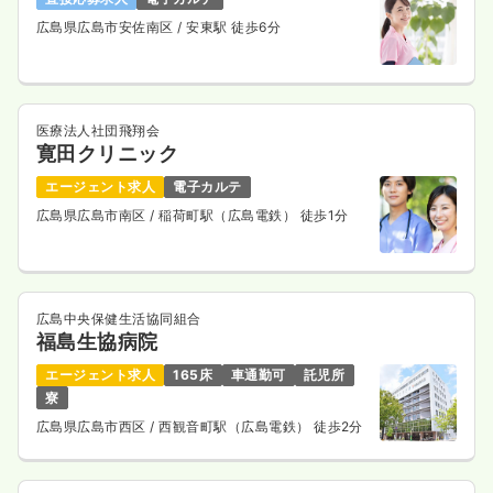
1,477〜1,577
給与
時給
円
広島県広島市安佐南区
/ 安東駅 徒歩6分
時間
8:00～17:00
（休憩60分）
時給1,500円以上可
気になる
詳細を見る
医療法人社団飛翔会
寛田クリニック
エージェント求人
電子カルテ
広島県広島市南区
/ 稲荷町駅（広島電鉄） 徒歩1分
広島中央保健生活協同組合
福島生協病院
エージェント求人
165床
車通勤可
託児所
寮
広島県広島市西区
/ 西観音町駅（広島電鉄） 徒歩2分