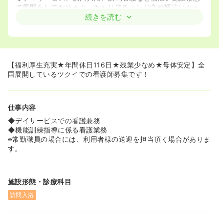
で展開をしております。キャリアチェンジ含め幅広いキャ
リア選択を行うことができます。
続きを読む
≪教育体制・研修が充実しています！≫
◆未経験で入職された方もたくさんいらっしゃいます。入
ってからは先輩が丁寧に業務を教えてくださるので、未経
験の方でも安心して仕事をする事ができます！
【福利厚生充実★年間休日116日★残業少なめ★母体安定】全
国展開しているツクイでの看護師募集です！
仕事内容
◆デイサービスでの看護兼務
◆機能訓練指導に係る看護業務
※常勤職員の場合には、利用者様の送迎を担当頂く場合がありま
す。
施設形態・診療科目
訪問入浴