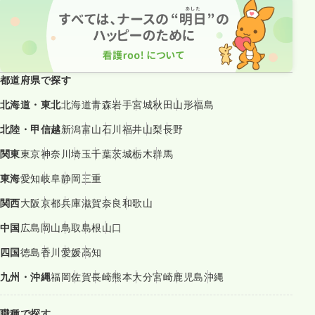
都道府県で探す
北海道・東北
北海道
青森
岩手
宮城
秋田
山形
福島
北陸・甲信越
新潟
富山
石川
福井
山梨
長野
関東
東京
神奈川
埼玉
千葉
茨城
栃木
群馬
東海
愛知
岐阜
静岡
三重
関西
大阪
京都
兵庫
滋賀
奈良
和歌山
中国
広島
岡山
鳥取
島根
山口
四国
徳島
香川
愛媛
高知
九州・沖縄
福岡
佐賀
長崎
熊本
大分
宮崎
鹿児島
沖縄
職種で探す