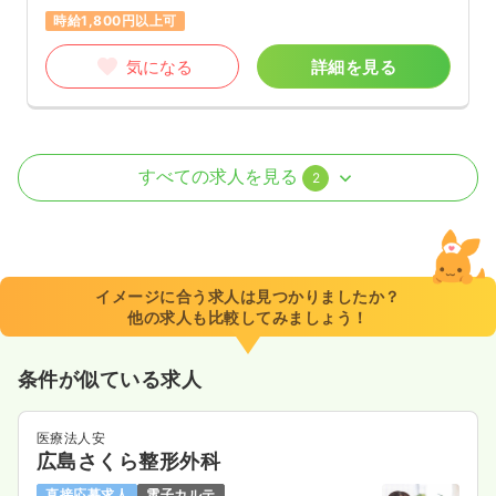
時給1,800円以上可
気になる
詳細を見る
介護・福祉系
デイケア・デイサービス
正・准看護師
すべての求人を見る
2
一時募集休止
日勤のみ（常勤）
22.7
給与
万円〜
/月
賞与42.0万円〜
※一例
イメージに合う求人は見つかりましたか？
時間
8:30～17:30
（休憩60分）
他の求人も比較してみましょう！
4週8休以上
月給22万円以上可
条件が似ている求人
気になる
詳細を見る
医療法人安
広島さくら整形外科
一時募集休止
日勤のみ（パート）
直接応募求人
電子カルテ