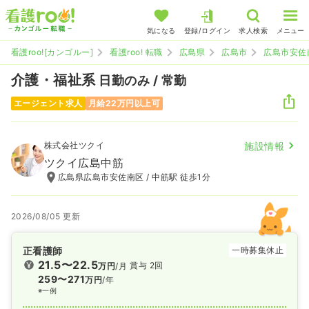
気になる
登録/ログイン
求人検索
メニュー
看護roo![カンゴルー]
看護roo! 転職
広島県
広島市
広島市安佐
介護・福祉系
日勤のみ / 常勤
エージェント求人
月給22万円以上可
株式会社ツクイ
施設情報
ツクイ広島中筋
広島県広島市安佐南区 / 中筋駅 徒歩1分
2026/08/05 更新
正看護師
一時募集休止
21.5〜22.5
賞与 2回
万円
/月
259〜271
万円
/年
※一例