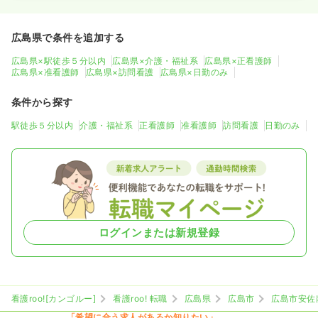
広島県で条件を追加する
広島県×駅徒歩５分以内
広島県×介護・福祉系
広島県×正看護師
広島県×准看護師
広島県×訪問看護
広島県×日勤のみ
条件から探す
駅徒歩５分以内
介護・福祉系
正看護師
准看護師
訪問看護
日勤のみ
ログインまたは新規登録
看護roo![カンゴルー]
看護roo! 転職
広島県
広島市
広島市安佐
「希望に合う求人があるか知りたい」