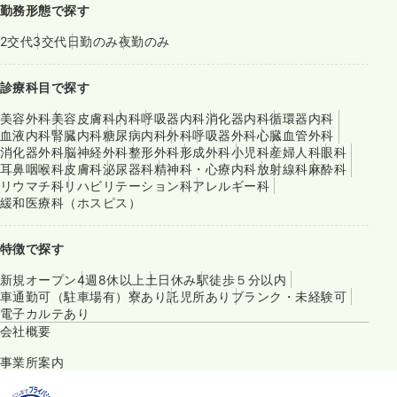
勤務形態で探す
2交代
3交代
日勤のみ
夜勤のみ
診療科目で探す
美容外科
美容皮膚科
内科
呼吸器内科
消化器内科
循環器内科
血液内科
腎臓内科
糖尿病内科
外科
呼吸器外科
心臓血管外科
消化器外科
脳神経外科
整形外科
形成外科
小児科
産婦人科
眼科
耳鼻咽喉科
皮膚科
泌尿器科
精神科・心療内科
放射線科
麻酔科
リウマチ科
リハビリテーション科
アレルギー科
緩和医療科（ホスピス）
特徴で探す
新規オープン
4週8休以上
土日休み
駅徒歩５分以内
車通勤可（駐車場有）
寮あり
託児所あり
ブランク・未経験可
電子カルテあり
会社概要
事業所案内