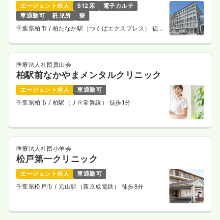
エージェント求人
512床
電子カルテ
車通勤可
託児所
寮
千葉県柏市
/ 柏たなか駅（つくばエクスプレス） 徒歩
1分
医療法人社団貴山会
柏駅前なかやまメンタルクリニック
エージェント求人
車通勤可
千葉県柏市
/ 柏駅（ＪＲ常磐線） 徒歩1分
医療法人社団小羊会
松戸第一クリニック
エージェント求人
車通勤可
千葉県松戸市
/ 元山駅（新京成電鉄） 徒歩8分