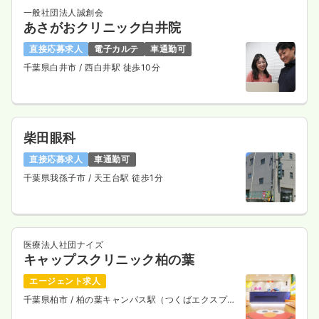
一般社団法人誠創会
あさがおクリニック白井院
直接応募求人
電子カルテ
車通勤可
千葉県白井市
/ 西白井駅 徒歩10分
柴田眼科
直接応募求人
車通勤可
千葉県我孫子市
/ 天王台駅 徒歩1分
医療法人社団ナイズ
キャップスクリニック柏の葉
エージェント求人
千葉県柏市
/ 柏の葉キャンパス駅（つくばエクスプレ
ス） 徒歩3分