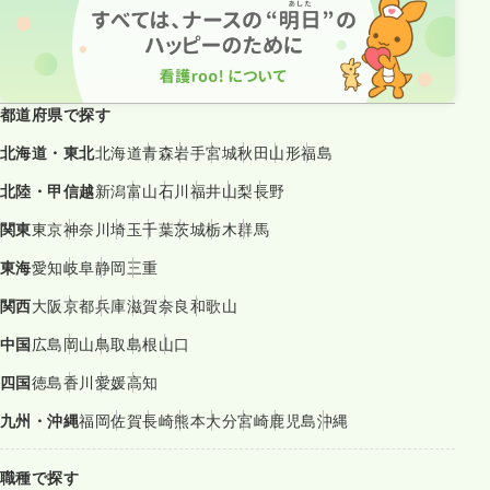
都道府県で探す
北海道・東北
北海道
青森
岩手
宮城
秋田
山形
福島
北陸・甲信越
新潟
富山
石川
福井
山梨
長野
関東
東京
神奈川
埼玉
千葉
茨城
栃木
群馬
東海
愛知
岐阜
静岡
三重
関西
大阪
京都
兵庫
滋賀
奈良
和歌山
中国
広島
岡山
鳥取
島根
山口
四国
徳島
香川
愛媛
高知
九州・沖縄
福岡
佐賀
長崎
熊本
大分
宮崎
鹿児島
沖縄
職種で探す