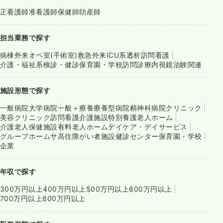
正看護師
准看護師
保健師
助産師
担当業務で探す
病棟
外来
オペ室(手術室)
救急外来
ICU系
透析
訪問看護
介護・福祉系
検診・健診
保育園・学校
訪問診療
内視鏡
治験関連
施設形態で探す
一般病院
大学病院
一般＋療養
療養型病院
精神科病院
クリニック
美容クリニック
訪問看護
介護施設
特別養護老人ホーム
介護老人保健施設
有料老人ホーム
デイケア・デイサービス
グループホーム
サ高住
障がい者施設
健診センター
保育園・学校
企業
年収で探す
300万円以上
400万円以上
500万円以上
600万円以上
700万円以上
800万円以上