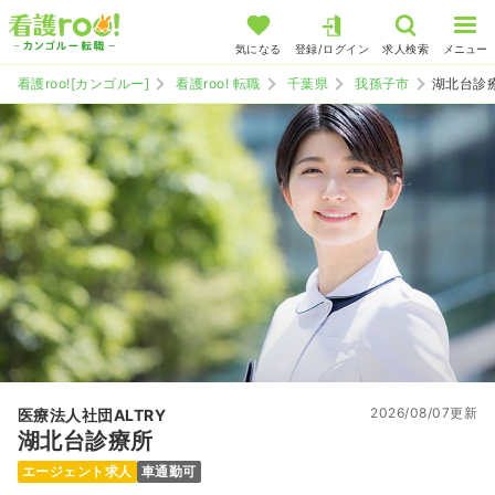
気になる
登録/ログイン
求人検索
メニュー
看護roo![カンゴルー]
看護roo! 転職
千葉県
我孫子市
湖北台診
2026/08/07更新
医療法人社団ALTRY
湖北台診療所
エージェント求人
車通勤可