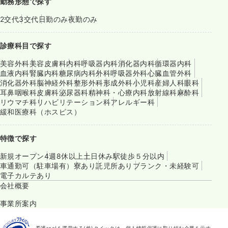
勤務形態で探す
2交代
3交代
日勤のみ
夜勤のみ
診療科目で探す
美容外科
美容皮膚科
内科
呼吸器内科
消化器内科
循環器内科
血液内科
腎臓内科
糖尿病内科
外科
呼吸器外科
心臓血管外科
消化器外科
脳神経外科
整形外科
形成外科
小児科
産婦人科
眼科
耳鼻咽喉科
皮膚科
泌尿器科
精神科・心療内科
放射線科
麻酔科
リウマチ科
リハビリテーション科
アレルギー科
緩和医療科（ホスピス）
特徴で探す
新規オープン
4週8休以上
土日休み
駅徒歩５分以内
車通勤可（駐車場有）
寮あり
託児所あり
ブランク・未経験可
電子カルテあり
会社概要
事業所案内