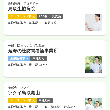
鳥取医療生活協同組合
鳥取生協病院
エージェント求人
260床
託児所
鳥取県鳥取市
/ 鳥取駅（ＪＲ因美線）
一般社団法人いなば仁風会
延寿の杜訪問看護事業所
直接応募求人
車通勤可
鳥取県鳥取市
/ 湖山駅 車7分
株式会社ツクイ
ツクイ鳥取湖山
エージェント求人
車通勤可
鳥取県鳥取市
/ 湖山駅（ＪＲ山陰本線） 徒歩3分