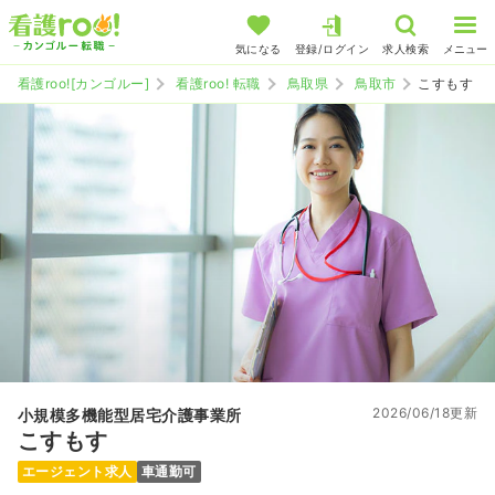
気になる
登録/ログイン
求人検索
メニュー
看護roo![カンゴルー]
看護roo! 転職
鳥取県
鳥取市
こすもす
2026/06/18更新
小規模多機能型居宅介護事業所
こすもす
エージェント求人
車通勤可