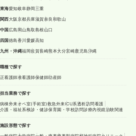
東海
愛知
岐阜
静岡
三重
関西
大阪
京都
兵庫
滋賀
奈良
和歌山
中国
広島
岡山
鳥取
島根
山口
四国
徳島
香川
愛媛
高知
九州・沖縄
福岡
佐賀
長崎
熊本
大分
宮崎
鹿児島
沖縄
職種で探す
正看護師
准看護師
保健師
助産師
担当業務で探す
病棟
外来
オペ室(手術室)
救急外来
ICU系
透析
訪問看護
介護・福祉系
検診・健診
保育園・学校
訪問診療
内視鏡
治験関連
施設形態で探す
一般病院
大学病院
一般＋療養
療養型病院
精神科病院
クリニック