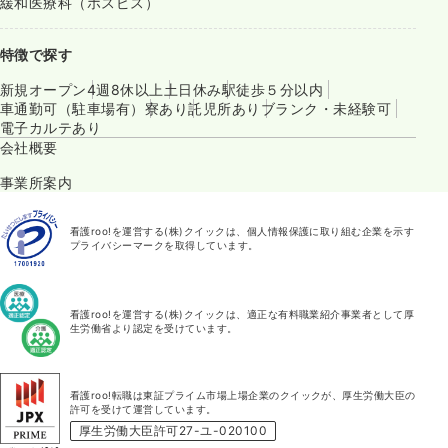
緩和医療科（ホスピス）
特徴で探す
新規オープン
4週8休以上
土日休み
駅徒歩５分以内
車通勤可（駐車場有）
寮あり
託児所あり
ブランク・未経験可
電子カルテあり
会社概要
事業所案内
看護roo!を運営する(株)クイックは、個人情報保護に取り組む企業を示す
プライバシーマークを取得しています。
看護roo!を運営する(株)クイックは、適正な有料職業紹介事業者として厚
生労働省より認定を受けています。
看護roo!転職は東証プライム市場上場企業のクイックが、厚生労働大臣の
許可を受けて運営しています。
厚生労働大臣許可27-ユ-020100