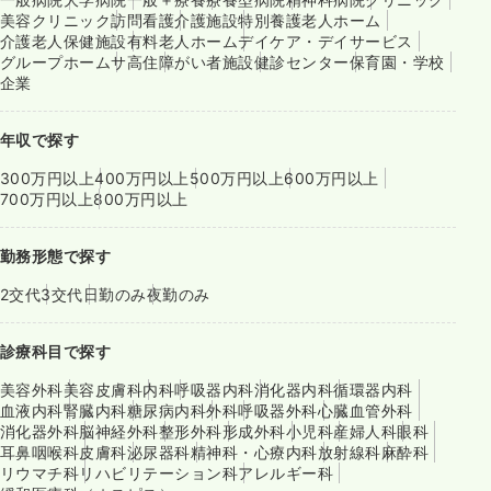
美容クリニック
訪問看護
介護施設
特別養護老人ホーム
介護老人保健施設
有料老人ホーム
デイケア・デイサービス
グループホーム
サ高住
障がい者施設
健診センター
保育園・学校
企業
年収で探す
300万円以上
400万円以上
500万円以上
600万円以上
700万円以上
800万円以上
勤務形態で探す
2交代
3交代
日勤のみ
夜勤のみ
診療科目で探す
美容外科
美容皮膚科
内科
呼吸器内科
消化器内科
循環器内科
血液内科
腎臓内科
糖尿病内科
外科
呼吸器外科
心臓血管外科
消化器外科
脳神経外科
整形外科
形成外科
小児科
産婦人科
眼科
耳鼻咽喉科
皮膚科
泌尿器科
精神科・心療内科
放射線科
麻酔科
リウマチ科
リハビリテーション科
アレルギー科