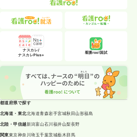
ナスカレ/
看護roo!国試
ナスカレPlus+
都道府県で探す
北海道・東北
北海道
青森
岩手
宮城
秋田
山形
福島
北陸・甲信越
新潟
富山
石川
福井
山梨
長野
関東
東京
神奈川
埼玉
千葉
茨城
栃木
群馬