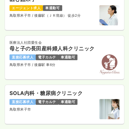
エージェント求人
車通勤可
鳥取県米子市
/ 後藤駅（ＪＲ境線） 徒歩2分
医療法人社団愛生会
母と子の長田産科婦人科クリニック
直接応募求人
電子カルテ
車通勤可
鳥取県米子市
/ 後藤駅 車6分
SOLA内科・糖尿病クリニック
直接応募求人
電子カルテ
車通勤可
鳥取県米子市