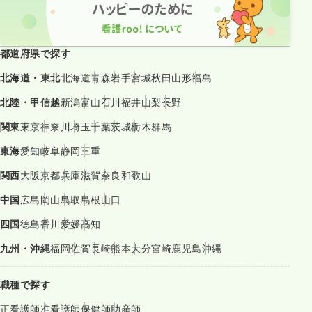
都道府県で探す
北海道・東北
北海道
青森
岩手
宮城
秋田
山形
福島
北陸・甲信越
新潟
富山
石川
福井
山梨
長野
関東
東京
神奈川
埼玉
千葉
茨城
栃木
群馬
東海
愛知
岐阜
静岡
三重
関西
大阪
京都
兵庫
滋賀
奈良
和歌山
中国
広島
岡山
鳥取
島根
山口
四国
徳島
香川
愛媛
高知
九州・沖縄
福岡
佐賀
長崎
熊本
大分
宮崎
鹿児島
沖縄
職種で探す
正看護師
准看護師
保健師
助産師