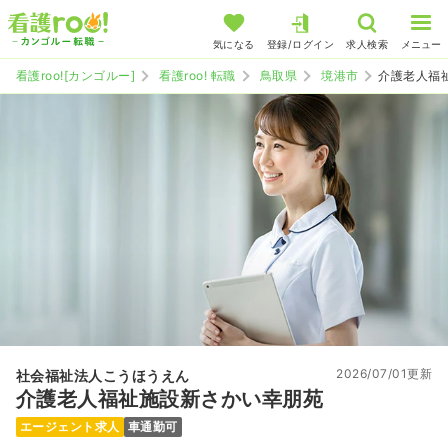
気になる
登録/ログイン
求人検索
メニュー
看護roo![カンゴルー]
看護roo! 転職
鳥取県
境港市
介護老人福
2026/07/01更新
社会福祉法人こうほうえん
介護老人福祉施設新さかい幸朋苑
エージェント求人
車通勤可