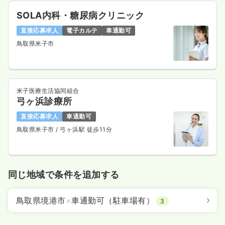
SOLA内科・糖尿病クリニック
直接応募求人
電子カルテ
車通勤可
鳥取県米子市
米子医療生活協同組合
弓ヶ浜診療所
直接応募求人
車通勤可
鳥取県米子市
/ 弓ヶ浜駅 徒歩11分
同じ地域で条件を追加する
鳥取県境港市
×
車通勤可（駐車場有）
3