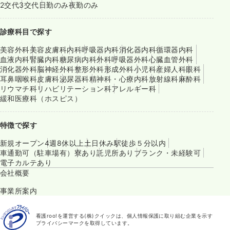
2交代
3交代
日勤のみ
夜勤のみ
診療科目で探す
美容外科
美容皮膚科
内科
呼吸器内科
消化器内科
循環器内科
血液内科
腎臓内科
糖尿病内科
外科
呼吸器外科
心臓血管外科
消化器外科
脳神経外科
整形外科
形成外科
小児科
産婦人科
眼科
耳鼻咽喉科
皮膚科
泌尿器科
精神科・心療内科
放射線科
麻酔科
リウマチ科
リハビリテーション科
アレルギー科
緩和医療科（ホスピス）
特徴で探す
新規オープン
4週8休以上
土日休み
駅徒歩５分以内
車通勤可（駐車場有）
寮あり
託児所あり
ブランク・未経験可
電子カルテあり
会社概要
事業所案内
看護roo!を運営する(株)クイックは、個人情報保護に取り組む企業を示す
プライバシーマークを取得しています。