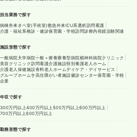
担当業務で探す
病棟
外来
オペ室(手術室)
救急外来
ICU系
透析
訪問看護
介護・福祉系
検診・健診
保育園・学校
訪問診療
内視鏡
治験関連
施設形態で探す
一般病院
大学病院
一般＋療養
療養型病院
精神科病院
クリニック
美容クリニック
訪問看護
介護施設
特別養護老人ホーム
介護老人保健施設
有料老人ホーム
デイケア・デイサービス
グループホーム
サ高住
障がい者施設
健診センター
保育園・学校
企業
年収で探す
300万円以上
400万円以上
500万円以上
600万円以上
700万円以上
800万円以上
勤務形態で探す