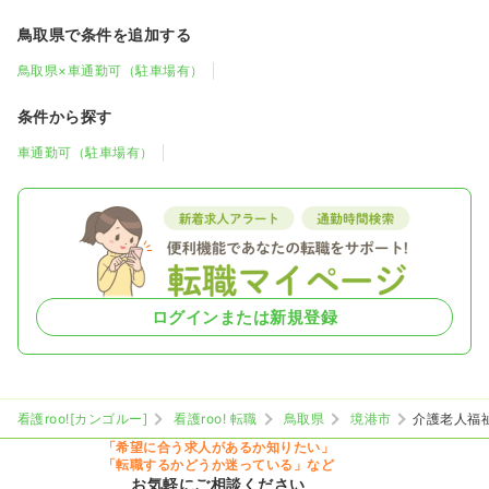
鳥取県で条件を追加する
鳥取県×車通勤可（駐車場有）
条件から探す
車通勤可（駐車場有）
ログインまたは新規登録
看護roo![カンゴルー]
看護roo! 転職
鳥取県
境港市
介護老人福
「希望に合う求人があるか知りたい」
「転職するかどうか迷っている」など
お気軽にご相談ください