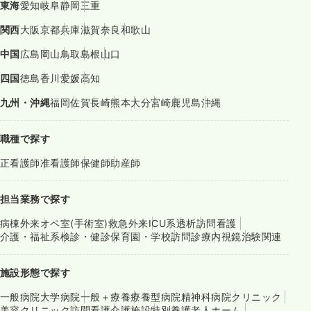
東海
愛知
岐阜
静岡
三重
関西
大阪
京都
兵庫
滋賀
奈良
和歌山
中国
広島
岡山
鳥取
島根
山口
四国
徳島
香川
愛媛
高知
九州・沖縄
福岡
佐賀
長崎
熊本
大分
宮崎
鹿児島
沖縄
職種で探す
正看護師
准看護師
保健師
助産師
担当業務で探す
病棟
外来
オペ室(手術室)
救急外来
ICU系
透析
訪問看護
介護・福祉系
検診・健診
保育園・学校
訪問診療
内視鏡
治験関連
施設形態で探す
一般病院
大学病院
一般＋療養
療養型病院
精神科病院
クリニック
美容クリニック
訪問看護
介護施設
特別養護老人ホーム