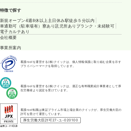
特徴で探す
新規オープン
4週8休以上
土日休み
駅徒歩５分以内
車通勤可（駐車場有）
寮あり
託児所あり
ブランク・未経験可
電子カルテあり
会社概要
事業所案内
看護roo!を運営する(株)クイックは、個人情報保護に取り組む企業を示す
プライバシーマークを取得しています。
看護roo!を運営する(株)クイックは、適正な有料職業紹介事業者として厚
生労働省より認定を受けています。
看護roo!転職は東証プライム市場上場企業のクイックが、厚生労働大臣の
許可を受けて運営しています。
厚生労働大臣許可27-ユ-020100