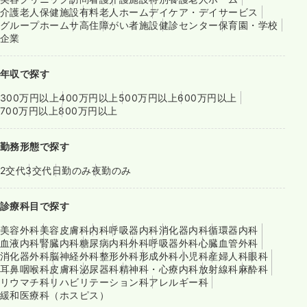
介護老人保健施設
有料老人ホーム
デイケア・デイサービス
グループホーム
サ高住
障がい者施設
健診センター
保育園・学校
企業
年収で探す
300万円以上
400万円以上
500万円以上
600万円以上
700万円以上
800万円以上
勤務形態で探す
2交代
3交代
日勤のみ
夜勤のみ
診療科目で探す
美容外科
美容皮膚科
内科
呼吸器内科
消化器内科
循環器内科
血液内科
腎臓内科
糖尿病内科
外科
呼吸器外科
心臓血管外科
消化器外科
脳神経外科
整形外科
形成外科
小児科
産婦人科
眼科
耳鼻咽喉科
皮膚科
泌尿器科
精神科・心療内科
放射線科
麻酔科
リウマチ科
リハビリテーション科
アレルギー科
緩和医療科（ホスピス）