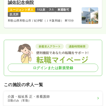
誠佑記念病院
エージェント求人
112床
7:1
車通勤可
託児所
和歌山県和歌山市
/ 紀伊駅（ＪＲ阪和線） 車10分
ログインまたは新規登録
この施設の求人一覧
介護・福祉系
正・准看護師
日勤のみ（常勤）