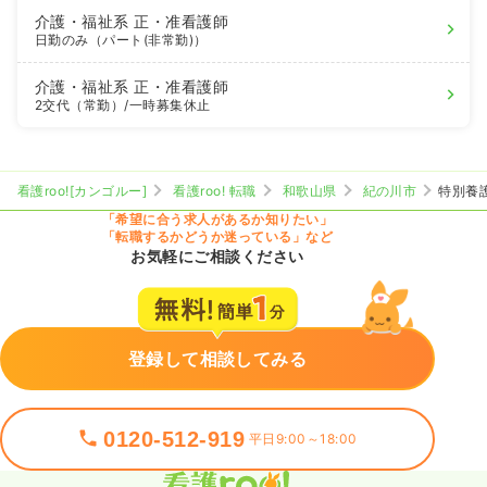
介護・福祉系
正・准看護師
日勤のみ（パート(非常勤)）
介護・福祉系
正・准看護師
2交代（常勤）
/一時募集休止
看護roo![カンゴルー]
看護roo! 転職
和歌山県
紀の川市
特別養
「希望に合う求人があるか知りたい」
「転職するかどうか迷っている」など
お気軽にご相談ください
登録して相談してみる
0120-512-919
平日9:00～18:00