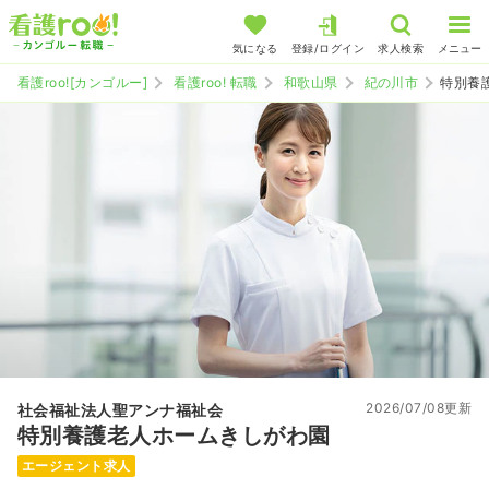
気になる
登録/ログイン
求人検索
メニュー
看護roo![カンゴルー]
看護roo! 転職
和歌山県
紀の川市
特別養
2026/07/08更新
社会福祉法人聖アンナ福祉会
特別養護老人ホームきしがわ園
エージェント求人