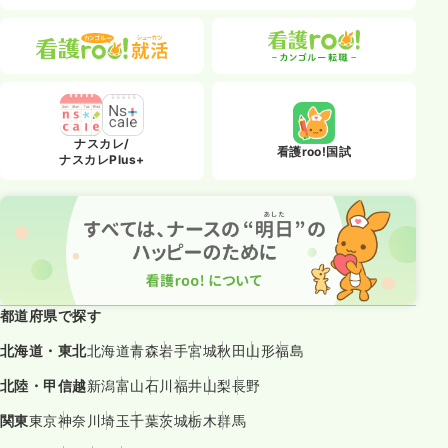
ナスカレ/
看護roo!国試
ナスカレPlus+
都道府県で探す
北海道・東北
北海道
青森
岩手
宮城
秋田
山形
福島
北陸・甲信越
新潟
富山
石川
福井
山梨
長野
関東
東京
神奈川
埼玉
千葉
茨城
栃木
群馬