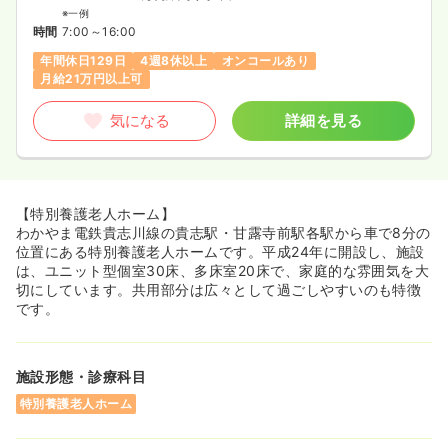
※一例
時間
7:00～16:00
年間休日129日
4週8休以上
オンコールあり
月給21万円以上可
気になる
詳細を見る
【特別養護老人ホーム】
わかやま電鉄貴志川線の貴志駅・甘露寺前駅各駅から車で8分の
位置にある特別養護老人ホームです。平成24年に開設し、施設
は、ユニット型個室30床、多床室20床で、家庭的な雰囲気を大
切にしています。共用部分は広々として過ごしやすいのも特徴
です。
施設形態・診療科目
特別養護老人ホーム