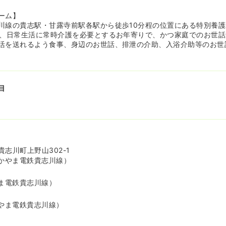
ーム】
川線の貴志駅・甘露寺前駅各駅から徒歩10分程の位置にある特別養
し、日常生活に常時介護を必要とするお年寄りで、かつ家庭でのお世
活を送れるよう食事、身辺のお世話、排泄の介助、入浴介助等のお世
目
志川町上野山302-1
かやま電鉄貴志川線）
ま電鉄貴志川線）
やま電鉄貴志川線）