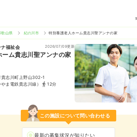
和歌山県
紀の川市
特別養護老人ホーム貴志川聖アンナの家
2026/07/09更新
ンナ福祉会
ホーム貴志川聖アンナの家
貴志川町上野山302-1
かやま電鉄貴志川線）
12分
この施設について問い合わせる
最新の募集状況が知りたい