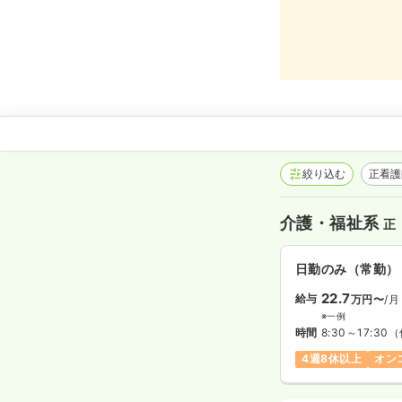
絞り込む
正看
介護・福祉系
正
日勤のみ（常勤）
22.7
給与
万円〜
/月
※一例
時間
8:30～17:30
（
4週8休以上
オン