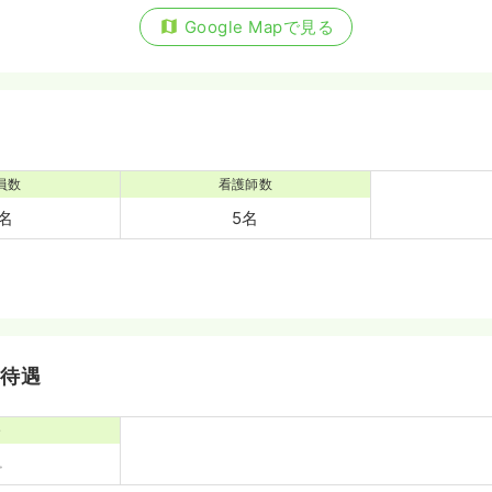
Google Mapで見る
員数
看護師数
7名
5名
・待遇
寮