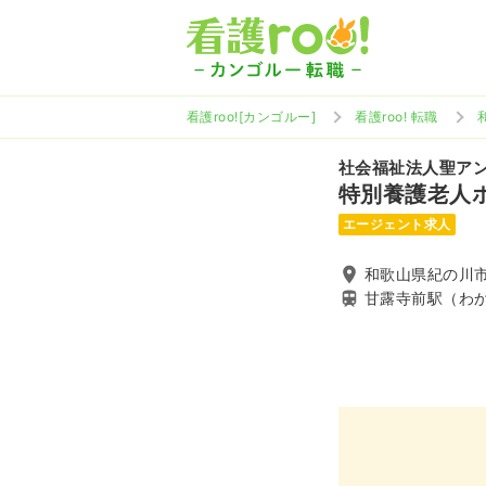
看護roo![カンゴルー]
看護roo! 転職
社会福祉法人聖ア
特別養護老人
エージェント求人
和歌山県紀の川市
甘露寺前駅（わ