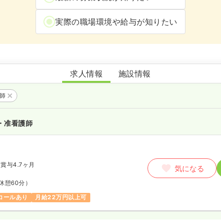
実際の職場環境や給与が知りたい
特別養護老人ホーム貴志川聖アンナの家
求人情報
施設情報
護師
・准看護師
賞与4.7ヶ月
気になる
休憩60分）
コールあり
月給22万円以上可