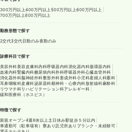
300万円以上
400万円以上
500万円以上
600万円以上
700万円以上
800万円以上
勤務形態で探す
2交代
3交代
日勤のみ
夜勤のみ
診療科目で探す
美容外科
美容皮膚科
内科
呼吸器内科
消化器内科
循環器内科
血液内科
腎臓内科
糖尿病内科
外科
呼吸器外科
心臓血管外科
消化器外科
脳神経外科
整形外科
形成外科
小児科
産婦人科
眼科
耳鼻咽喉科
皮膚科
泌尿器科
精神科・心療内科
放射線科
麻酔科
リウマチ科
リハビリテーション科
アレルギー科
緩和医療科（ホスピス）
特徴で探す
新規オープン
4週8休以上
土日休み
駅徒歩５分以内
車通勤可（駐車場有）
寮あり
託児所あり
ブランク・未経験可
電子カルテあり