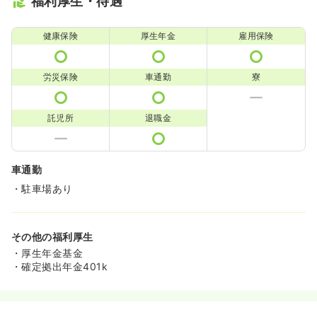
福利厚生・待遇
健康保険
厚生年金
雇用保険
労災保険
車通勤
寮
託児所
退職金
車通勤
・駐車場あり
その他の福利厚生
・厚生年金基金
・確定拠出年金401k