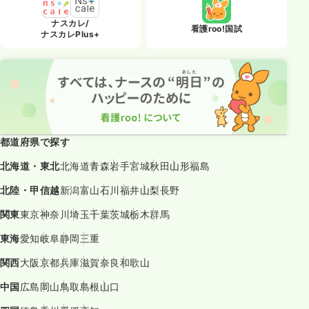
ナスカレ/
看護roo!国試
ナスカレPlus+
都道府県で探す
北海道・東北
北海道
青森
岩手
宮城
秋田
山形
福島
北陸・甲信越
新潟
富山
石川
福井
山梨
長野
関東
東京
神奈川
埼玉
千葉
茨城
栃木
群馬
東海
愛知
岐阜
静岡
三重
関西
大阪
京都
兵庫
滋賀
奈良
和歌山
中国
広島
岡山
鳥取
島根
山口