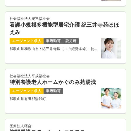
社会福祉法人紀三福祉会
看護小規模多機能型居宅介護 紀三井寺苑ほほ
えみ
エージェント求人
車通勤可
託児所
和歌山県和歌山市
/ 紀三井寺駅（ＪＲ紀勢本線） 徒歩
15分
社会福祉法人平成福祉会
特別養護老人ホームかぐのみ苑湯浅
エージェント求人
車通勤可
和歌山県有田郡湯浅町
医療法人曙会