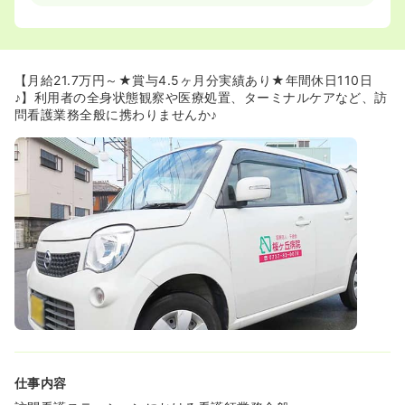
◆訪問看護ステーションでの看護業務全般として、全身状
態の観察、医療処置、ターミナルケア、介護相談など多岐
にわたる業務に携われます。
◆在宅医療に興味があり、幅広いケア経験を積みたい方に
おすすめです。
【月給21.7万円～★賞与4.5ヶ月分実績あり★年間休日110日
♪】利用者の全身状態観察や医療処置、ターミナルケアなど、訪
≪マイカー通勤OK！ストレスフリーな通勤≫
問看護業務全般に携わりませんか♪
◆車通勤が可能で駐車場も完備されており、毎日の通勤も
スムーズです。
◆通勤手当も月18,800円まで実費支給されるため、通勤費
の負担を軽減できます。
≪安心の福利厚生！長く働ける環境≫
◆社会保険完備はもちろん、退職金制度や厚生年金基金、
確定拠出年金401kもあり、長く安定して働けます。
仕事内容