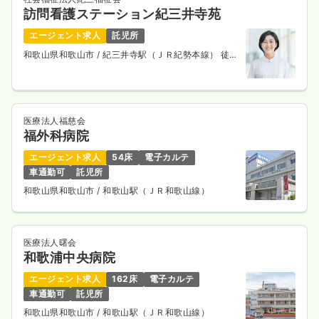
訪問看護ステーション紀三井寺苑
エージェント求人
託児所
和歌山県和歌山市
/ 紀三井寺駅（ＪＲ紀勢本線） 徒歩
12分
医療法人福慈会
福外科病院
エージェント求人
54床
電子カルテ
車通勤可
託児所
和歌山県和歌山市
/ 和歌山駅（ＪＲ和歌山線）
医療法人曙会
和歌浦中央病院
エージェント求人
162床
電子カルテ
車通勤可
託児所
和歌山県和歌山市
/ 和歌山駅（ＪＲ和歌山線）