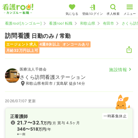
気になる
登録/ログイン
求人検索
メニュー
看護roo![カンゴルー]
看護roo! 転職
和歌山県
有田市
さくら訪
訪問看護
日勤のみ / 常勤
エージェント求人
4週8休以上
オンコールあり
月給32万円以上可
医療法人千徳会
施設情報
さくら訪問看護ステーション
和歌山県有田市 / 箕島駅 徒歩14分
2026/07/07 更新
正看護師
一時募集休止
21.7〜32.1
賞与 4.5ヶ月
万円
/月
346〜518
万円
/年
※一例