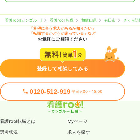
看護roo![カンゴルー]
看護roo! 転職
和歌山県
有田市
さくら訪
「希望に合う求人があるか知りたい」
「転職するかどうか迷っている」など
お気軽にご相談ください
登録して相談してみる
0120-512-919
平日9:00～18:00
看護roo!転職とは
Myページ
選考状況
求人を探す