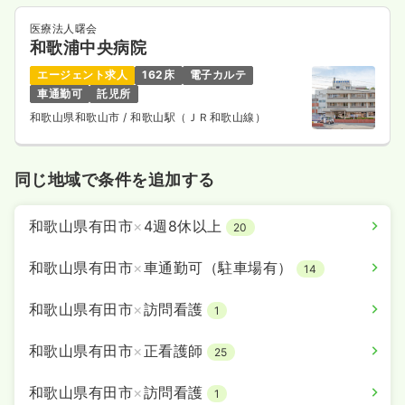
医療法人曙会
和歌浦中央病院
エージェント求人
162床
電子カルテ
車通勤可
託児所
和歌山県和歌山市
/ 和歌山駅（ＪＲ和歌山線）
同じ地域で条件を追加する
和歌山県有田市
×
4週8休以上
20
和歌山県有田市
×
車通勤可（駐車場有）
14
和歌山県有田市
×
訪問看護
1
和歌山県有田市
×
正看護師
25
和歌山県有田市
×
訪問看護
1