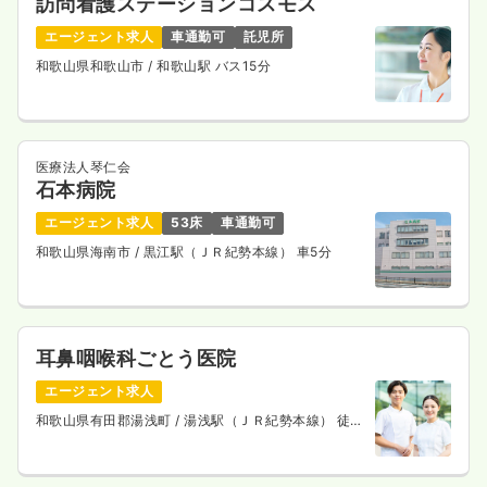
訪問看護ステーションコスモス
エージェント求人
車通勤可
託児所
和歌山県和歌山市
/ 和歌山駅 バス15分
医療法人琴仁会
石本病院
エージェント求人
53床
車通勤可
和歌山県海南市
/ 黒江駅（ＪＲ紀勢本線） 車5分
耳鼻咽喉科ごとう医院
エージェント求人
和歌山県有田郡湯浅町
/ 湯浅駅（ＪＲ紀勢本線） 徒歩
10分