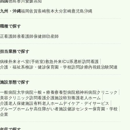
四国
徳島
香川
愛媛
高知
九州・沖縄
福岡
佐賀
長崎
熊本
大分
宮崎
鹿児島
沖縄
職種で探す
正看護師
准看護師
保健師
助産師
担当業務で探す
病棟
外来
オペ室(手術室)
救急外来
ICU系
透析
訪問看護
介護・福祉系
検診・健診
保育園・学校
訪問診療
内視鏡
治験関連
施設形態で探す
一般病院
大学病院
一般＋療養
療養型病院
精神科病院
クリニック
美容クリニック
訪問看護
介護施設
特別養護老人ホーム
介護老人保健施設
有料老人ホーム
デイケア・デイサービス
グループホーム
サ高住
障がい者施設
健診センター
保育園・学校
企業
年収で探す