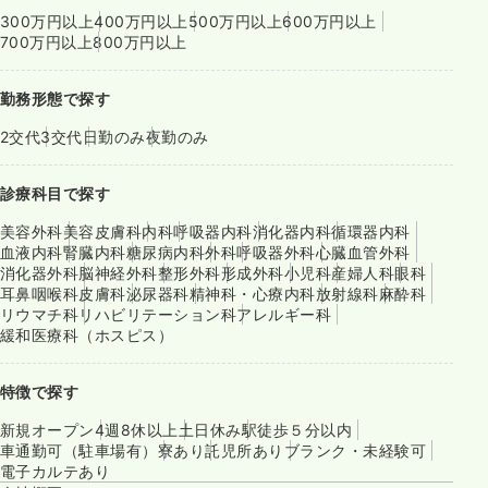
300万円以上
400万円以上
500万円以上
600万円以上
700万円以上
800万円以上
勤務形態で探す
2交代
3交代
日勤のみ
夜勤のみ
診療科目で探す
美容外科
美容皮膚科
内科
呼吸器内科
消化器内科
循環器内科
血液内科
腎臓内科
糖尿病内科
外科
呼吸器外科
心臓血管外科
消化器外科
脳神経外科
整形外科
形成外科
小児科
産婦人科
眼科
耳鼻咽喉科
皮膚科
泌尿器科
精神科・心療内科
放射線科
麻酔科
リウマチ科
リハビリテーション科
アレルギー科
緩和医療科（ホスピス）
特徴で探す
新規オープン
4週8休以上
土日休み
駅徒歩５分以内
車通勤可（駐車場有）
寮あり
託児所あり
ブランク・未経験可
電子カルテあり