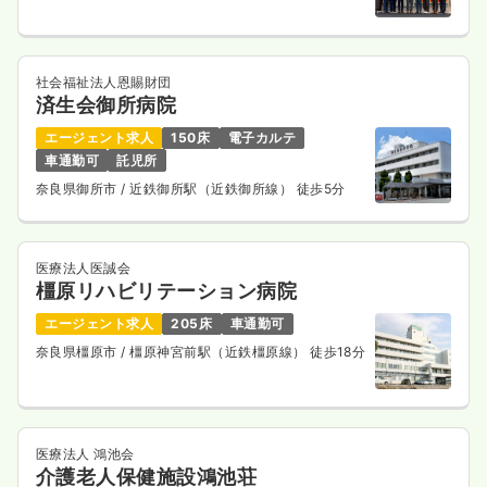
社会福祉法人恩賜財団
済生会御所病院
エージェント求人
150床
電子カルテ
車通勤可
託児所
奈良県御所市
/ 近鉄御所駅（近鉄御所線） 徒歩5分
医療法人医誠会
橿原リハビリテーション病院
エージェント求人
205床
車通勤可
奈良県橿原市
/ 橿原神宮前駅（近鉄橿原線） 徒歩18分
医療法人 鴻池会
介護老人保健施設鴻池荘