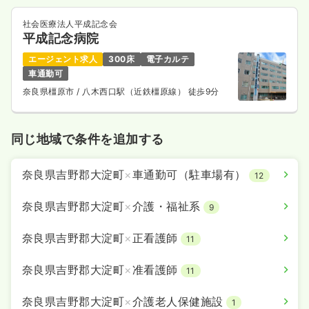
社会医療法人平成記念会
平成記念病院
エージェント求人
300床
電子カルテ
車通勤可
奈良県橿原市
/ 八木西口駅（近鉄橿原線） 徒歩9分
同じ地域で条件を追加する
奈良県吉野郡大淀町
×
車通勤可（駐車場有）
12
奈良県吉野郡大淀町
×
介護・福祉系
9
奈良県吉野郡大淀町
×
正看護師
11
奈良県吉野郡大淀町
×
准看護師
11
奈良県吉野郡大淀町
×
介護老人保健施設
1