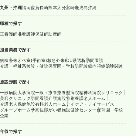
九州・沖縄
福岡
佐賀
長崎
熊本
大分
宮崎
鹿児島
沖縄
職種で探す
正看護師
准看護師
保健師
助産師
担当業務で探す
病棟
外来
オペ室(手術室)
救急外来
ICU系
透析
訪問看護
介護・福祉系
検診・健診
保育園・学校
訪問診療
内視鏡
治験関連
施設形態で探す
一般病院
大学病院
一般＋療養
療養型病院
精神科病院
クリニック
美容クリニック
訪問看護
介護施設
特別養護老人ホーム
介護老人保健施設
有料老人ホーム
デイケア・デイサービス
グループホーム
サ高住
障がい者施設
健診センター
保育園・学校
企業
年収で探す