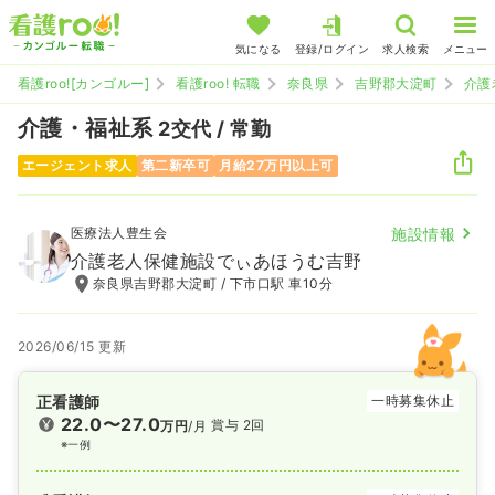
気になる
登録/ログイン
求人検索
メニュー
看護roo![カンゴルー]
看護roo! 転職
奈良県
吉野郡大淀町
介護
介護・福祉系
2交代 / 常勤
エージェント求人
第二新卒可
月給27万円以上可
医療法人豊生会
施設情報
介護老人保健施設でぃあほうむ吉野
奈良県吉野郡大淀町 / 下市口駅 車10分
2026/06/15 更新
正看護師
一時募集休止
22.0〜27.0
賞与 2回
万円
/月
※一例