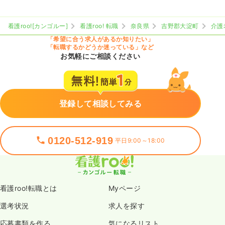
看護roo![カンゴルー]
看護roo! 転職
奈良県
吉野郡大淀町
介護
「希望に合う求人があるか知りたい」
「転職するかどうか迷っている」など
お気軽にご相談ください
登録して相談してみる
0120-512-919
平日9:00～18:00
看護roo!転職とは
Myページ
選考状況
求人を探す
応募書類を作る
気になるリスト