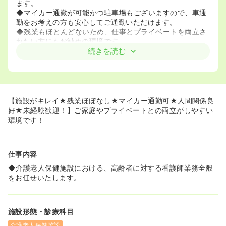
ます。
◆マイカー通勤が可能かつ駐車場もございますので、車通
勤をお考えの方も安心してご通勤いただけます。
◆残業もほとんどないため、仕事とプライベートを両立さ
れたい方にもお勧めの環境です。
続きを読む
≪丁寧な看護がしたい方におすすめです！≫
◆「オーダーメイド看護」をモットーにひとりひとりにあ
った看護を利用者様のために提供しています。
◆月1回従業員に向けて勉強会を開いています。未経験の
方でも安心です！
【施設がキレイ★残業ほぼなし★マイカー通勤可★人間関係良
好★未経験歓迎！】ご家庭やプライベートとの両立がしやすい
環境です！
仕事内容
◆介護老人保健施設における、高齢者に対する看護師業務全般
をお任せいたします。
施設形態・診療科目
介護老人保健施設