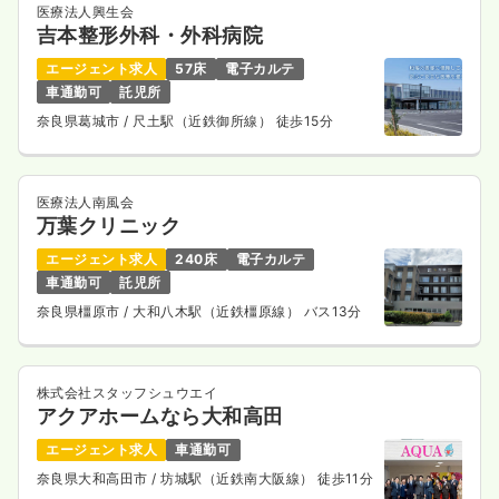
医療法人興生会
吉本整形外科・外科病院
エージェント求人
57床
電子カルテ
車通勤可
託児所
奈良県葛城市
/ 尺土駅（近鉄御所線） 徒歩15分
医療法人南風会
万葉クリニック
エージェント求人
240床
電子カルテ
車通勤可
託児所
奈良県橿原市
/ 大和八木駅（近鉄橿原線） バス13分
株式会社スタッフシュウエイ
アクアホームなら大和高田
エージェント求人
車通勤可
奈良県大和高田市
/ 坊城駅（近鉄南大阪線） 徒歩11分