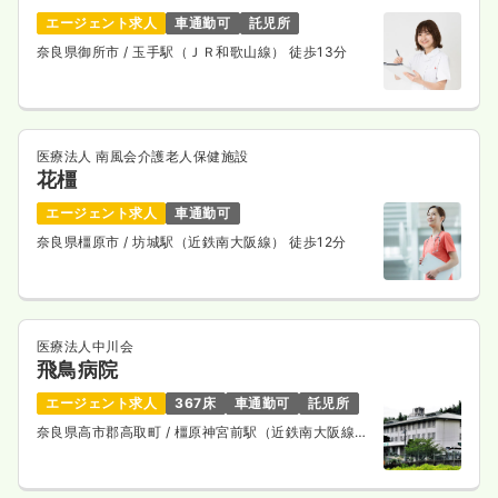
エージェント求人
車通勤可
託児所
奈良県御所市
/ 玉手駅（ＪＲ和歌山線） 徒歩13分
医療法人 南風会介護老人保健施設
花橿
エージェント求人
車通勤可
奈良県橿原市
/ 坊城駅（近鉄南大阪線） 徒歩12分
医療法人中川会
飛鳥病院
エージェント求人
367床
車通勤可
託児所
奈良県高市郡高取町
/ 橿原神宮前駅（近鉄南大阪線）
バス10分