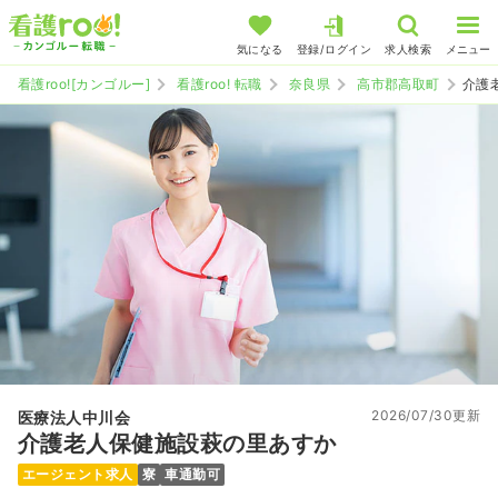
気になる
登録/ログイン
求人検索
メニュー
看護roo![カンゴルー]
看護roo! 転職
奈良県
高市郡高取町
介護
2026/07/30更新
医療法人中川会
介護老人保健施設萩の里あすか
エージェント求人
寮
車通勤可