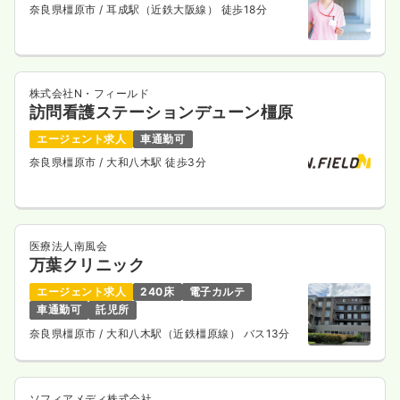
奈良県橿原市
/ 耳成駅（近鉄大阪線） 徒歩18分
株式会社N・フィールド
訪問看護ステーションデューン橿原
エージェント求人
車通勤可
奈良県橿原市
/ 大和八木駅 徒歩3分
医療法人南風会
万葉クリニック
エージェント求人
240床
電子カルテ
車通勤可
託児所
奈良県橿原市
/ 大和八木駅（近鉄橿原線） バス13分
ソフィアメディ株式会社