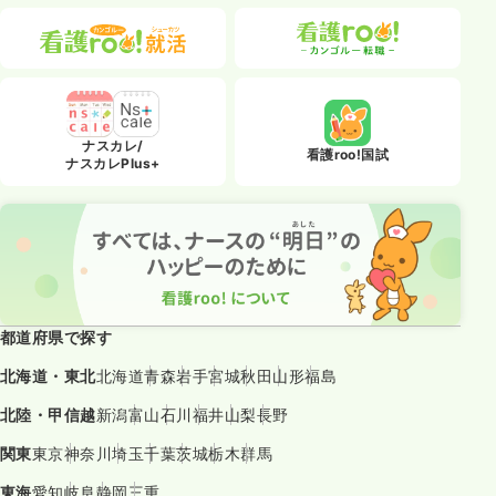
ナスカレ/
看護roo!国試
ナスカレPlus+
都道府県で探す
北海道・東北
北海道
青森
岩手
宮城
秋田
山形
福島
北陸・甲信越
新潟
富山
石川
福井
山梨
長野
関東
東京
神奈川
埼玉
千葉
茨城
栃木
群馬
東海
愛知
岐阜
静岡
三重