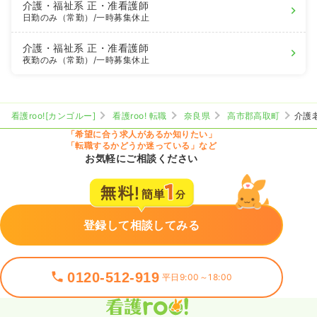
介護・福祉系
正・准看護師
日勤のみ（常勤）
/一時募集休止
介護・福祉系
正・准看護師
夜勤のみ（常勤）
/一時募集休止
看護roo![カンゴルー]
看護roo! 転職
奈良県
高市郡高取町
介護
「希望に合う求人があるか知りたい」
「転職するかどうか迷っている」など
お気軽にご相談ください
登録して相談してみる
0120-512-919
平日9:00～18:00