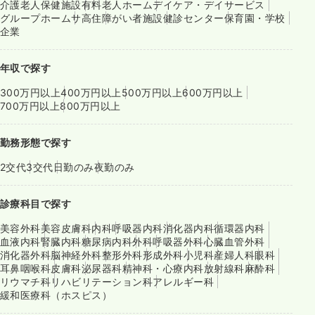
介護老人保健施設
有料老人ホーム
デイケア・デイサービス
グループホーム
サ高住
障がい者施設
健診センター
保育園・学校
企業
年収で探す
300万円以上
400万円以上
500万円以上
600万円以上
700万円以上
800万円以上
勤務形態で探す
2交代
3交代
日勤のみ
夜勤のみ
診療科目で探す
美容外科
美容皮膚科
内科
呼吸器内科
消化器内科
循環器内科
血液内科
腎臓内科
糖尿病内科
外科
呼吸器外科
心臓血管外科
消化器外科
脳神経外科
整形外科
形成外科
小児科
産婦人科
眼科
耳鼻咽喉科
皮膚科
泌尿器科
精神科・心療内科
放射線科
麻酔科
リウマチ科
リハビリテーション科
アレルギー科
緩和医療科（ホスピス）