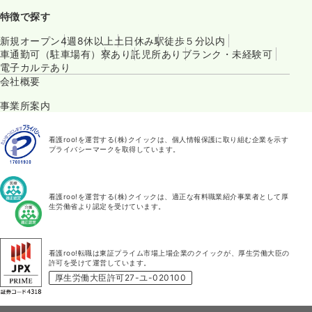
特徴で探す
新規オープン
4週8休以上
土日休み
駅徒歩５分以内
車通勤可（駐車場有）
寮あり
託児所あり
ブランク・未経験可
電子カルテあり
会社概要
事業所案内
看護roo!を運営する(株)クイックは、個人情報保護に取り組む企業を示す
プライバシーマークを取得しています。
看護roo!を運営する(株)クイックは、適正な有料職業紹介事業者として厚
生労働省より認定を受けています。
看護roo!転職は東証プライム市場上場企業のクイックが、厚生労働大臣の
許可を受けて運営しています。
厚生労働大臣許可27-ユ-020100