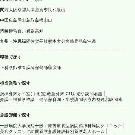
関西
大阪
京都
兵庫
滋賀
奈良
和歌山
中国
広島
岡山
鳥取
島根
山口
四国
徳島
香川
愛媛
高知
九州・沖縄
福岡
佐賀
長崎
熊本
大分
宮崎
鹿児島
沖縄
職種で探す
正看護師
准看護師
保健師
助産師
担当業務で探す
病棟
外来
オペ室(手術室)
救急外来
ICU系
透析
訪問看護
介護・福祉系
検診・健診
保育園・学校
訪問診療
内視鏡
治験関連
施設形態で探す
一般病院
大学病院
一般＋療養
療養型病院
精神科病院
クリニック
美容クリニック
訪問看護
介護施設
特別養護老人ホーム