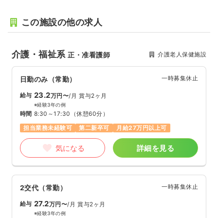
この施設の他の求人
介護・福祉系
介護老人保健施設
正・准看護師
一時募集休止
日勤のみ（常勤）
23.2
給与
万円〜
/月
賞与2ヶ月
※経験3年の例
時間
8:30～17:30
（休憩60分）
担当業務未経験可
第二新卒可
月給27万円以上可
気になる
詳細を見る
一時募集休止
2交代（常勤）
27.2
給与
万円〜
/月
賞与2ヶ月
※経験3年の例