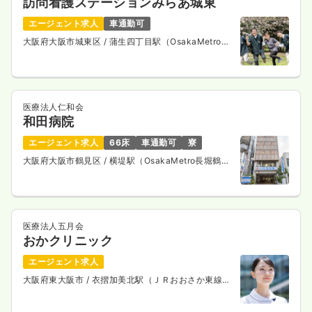
訪問看護ステーションみらあ城東
エージェント求人
車通勤可
大阪府大阪市城東区
/ 蒲生四丁目駅（OsakaMetro長
堀鶴見緑地線） 徒歩3分
医療法人仁和会
和田病院
エージェント求人
66床
車通勤可
寮
大阪府大阪市鶴見区
/ 横堤駅（OsakaMetro長堀鶴見
緑地線） 徒歩1分
医療法人五月会
おかクリニック
エージェント求人
大阪府東大阪市
/ 衣摺加美北駅（ＪＲおおさか東線）
徒歩5分