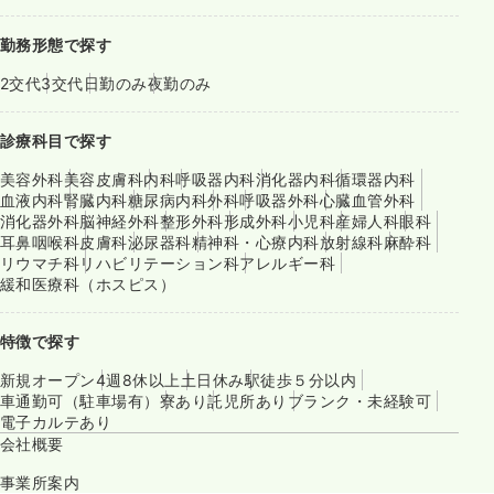
勤務形態で探す
2交代
3交代
日勤のみ
夜勤のみ
診療科目で探す
美容外科
美容皮膚科
内科
呼吸器内科
消化器内科
循環器内科
血液内科
腎臓内科
糖尿病内科
外科
呼吸器外科
心臓血管外科
消化器外科
脳神経外科
整形外科
形成外科
小児科
産婦人科
眼科
耳鼻咽喉科
皮膚科
泌尿器科
精神科・心療内科
放射線科
麻酔科
リウマチ科
リハビリテーション科
アレルギー科
緩和医療科（ホスピス）
特徴で探す
新規オープン
4週8休以上
土日休み
駅徒歩５分以内
車通勤可（駐車場有）
寮あり
託児所あり
ブランク・未経験可
電子カルテあり
会社概要
事業所案内