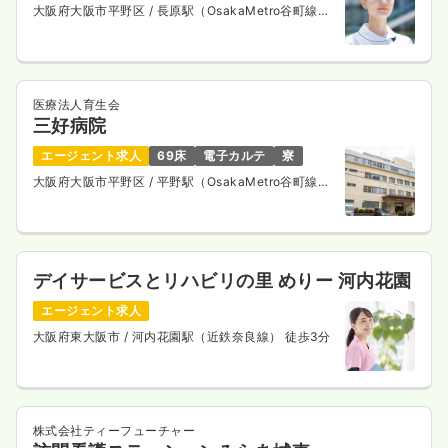
大阪府大阪市平野区
/ 長原駅（OsakaMetro谷町線）
徒歩5分
医療法人育生会
三好病院
エージェント求人
69床
電子カルテ
寮
大阪府大阪市平野区
/ 平野駅（OsakaMetro谷町線）
徒歩9分
デイサービスとリハビリの里 めりー 河内花園
エージェント求人
大阪府東大阪市
/ 河内花園駅（近鉄奈良線） 徒歩3分
株式会社ティーフューチャー