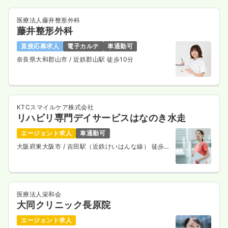
医療法人藤井整形外科
藤井整形外科
直接応募求人
電子カルテ
車通勤可
奈良県大和郡山市
/ 近鉄郡山駅 徒歩10分
KTCスマイルケア株式会社
リハビリ専門デイサービスはなのき水走
エージェント求人
車通勤可
大阪府東大阪市
/ 吉田駅（近鉄けいはんな線） 徒歩4
分
医療法人栄和会
大同クリニック長原院
エージェント求人