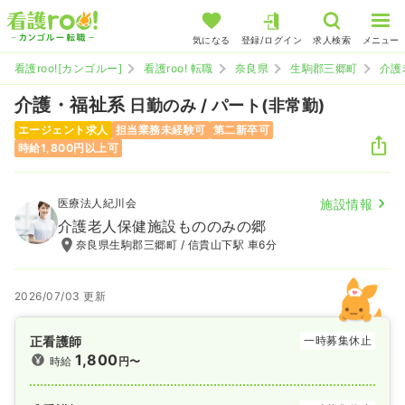
気になる
登録/ログイン
求人検索
メニュー
看護roo![カンゴルー]
看護roo! 転職
奈良県
生駒郡三郷町
介護
介護・福祉系
日勤のみ / パート(非常勤)
エージェント求人
担当業務未経験可
第二新卒可
時給1,800円以上可
医療法人紀川会
施設情報
介護老人保健施設もののみの郷
奈良県生駒郡三郷町 / 信貴山下駅 車6分
2026/07/03 更新
正看護師
一時募集休止
1,800
時給
円〜