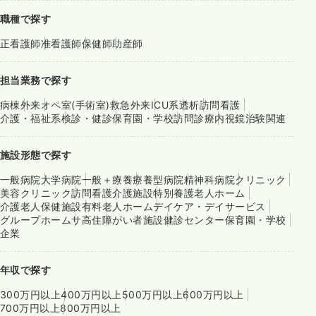
職種で探す
正看護師
准看護師
保健師
助産師
担当業務で探す
病棟
外来
オペ室(手術室)
救急外来
ICU系
透析
訪問看護
介護・福祉系
検診・健診
保育園・学校
訪問診療
内視鏡
治験関連
施設形態で探す
一般病院
大学病院
一般＋療養
療養型病院
精神科病院
クリニック
美容クリニック
訪問看護
介護施設
特別養護老人ホーム
介護老人保健施設
有料老人ホーム
デイケア・デイサービス
グループホーム
サ高住
障がい者施設
健診センター
保育園・学校
企業
年収で探す
300万円以上
400万円以上
500万円以上
600万円以上
700万円以上
800万円以上