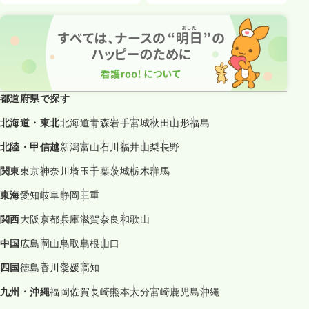
都道府県で探す
北海道・東北
北海道
青森
岩手
宮城
秋田
山形
福島
北陸・甲信越
新潟
富山
石川
福井
山梨
長野
関東
東京
神奈川
埼玉
千葉
茨城
栃木
群馬
東海
愛知
岐阜
静岡
三重
関西
大阪
京都
兵庫
滋賀
奈良
和歌山
中国
広島
岡山
鳥取
島根
山口
四国
徳島
香川
愛媛
高知
九州・沖縄
福岡
佐賀
長崎
熊本
大分
宮崎
鹿児島
沖縄