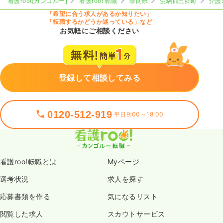
看護roo![カンゴルー]
看護roo! 転職
奈良県
生駒郡三郷町
介護
「希望に合う求人があるか知りたい」
「転職するかどうか迷っている」など
お気軽にご相談ください
登録して相談してみる
0120-512-919
平日9:00～18:00
看護roo!転職とは
Myページ
選考状況
求人を探す
応募書類を作る
気になるリスト
閲覧した求人
スカウトサービス