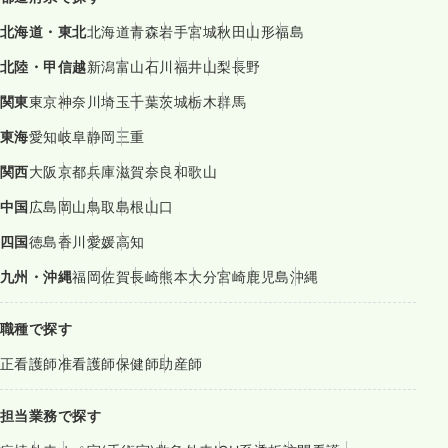
北海道・東北
北海道
青森
岩手
宮城
秋田
山形
福島
北陸・甲信越
新潟
富山
石川
福井
山梨
長野
関東
東京
神奈川
埼玉
千葉
茨城
栃木
群馬
東海
愛知
岐阜
静岡
三重
関西
大阪
京都
兵庫
滋賀
奈良
和歌山
中国
広島
岡山
鳥取
島根
山口
四国
徳島
香川
愛媛
高知
九州・沖縄
福岡
佐賀
長崎
熊本
大分
宮崎
鹿児島
沖縄
職種で探す
正看護師
准看護師
保健師
助産師
担当業務で探す