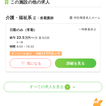
この施設の他の求人
介護・福祉系
特別養護老人ホーム
正・准看護師
一時募集休止
日勤のみ（常勤）
23.5
給与
万円〜
/月
賞与3回
※一例
時間
8:00～16:30
オンコールあり
月給23万円以上可
気になる
詳細を見る
介護・福祉系
デイケア・デイサービス
正・准看護師
すべての求人を見る
1
一時募集休止
日勤のみ（常勤）
22.0
給与
万円〜
/月
賞与3回