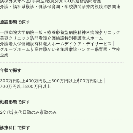
病棟
外来
オペ室(手術室)
救急外来
ICU系
透析
訪問看護
介護・福祉系
検診・健診
保育園・学校
訪問診療
内視鏡
治験関連
施設形態で探す
一般病院
大学病院
一般＋療養
療養型病院
精神科病院
クリニック
美容クリニック
訪問看護
介護施設
特別養護老人ホーム
介護老人保健施設
有料老人ホーム
デイケア・デイサービス
グループホーム
サ高住
障がい者施設
健診センター
保育園・学校
企業
年収で探す
300万円以上
400万円以上
500万円以上
600万円以上
700万円以上
800万円以上
勤務形態で探す
2交代
3交代
日勤のみ
夜勤のみ
診療科目で探す