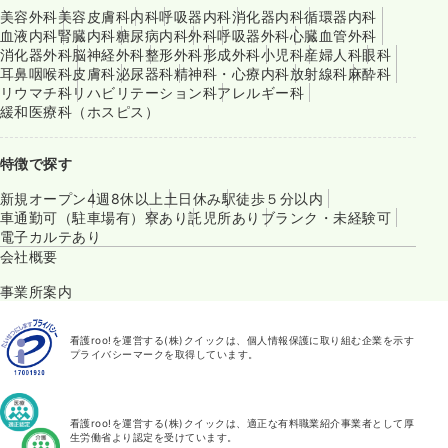
美容外科
美容皮膚科
内科
呼吸器内科
消化器内科
循環器内科
血液内科
腎臓内科
糖尿病内科
外科
呼吸器外科
心臓血管外科
消化器外科
脳神経外科
整形外科
形成外科
小児科
産婦人科
眼科
耳鼻咽喉科
皮膚科
泌尿器科
精神科・心療内科
放射線科
麻酔科
リウマチ科
リハビリテーション科
アレルギー科
緩和医療科（ホスピス）
特徴で探す
新規オープン
4週8休以上
土日休み
駅徒歩５分以内
車通勤可（駐車場有）
寮あり
託児所あり
ブランク・未経験可
電子カルテあり
会社概要
事業所案内
看護roo!を運営する(株)クイックは、個人情報保護に取り組む企業を示す
プライバシーマークを取得しています。
看護roo!を運営する(株)クイックは、適正な有料職業紹介事業者として厚
生労働省より認定を受けています。