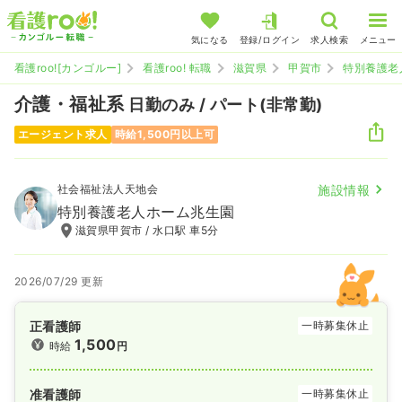
気になる
登録/ログイン
求人検索
メニュー
看護roo![カンゴルー]
看護roo! 転職
滋賀県
甲賀市
特別養護老
介護・福祉系
日勤のみ / パート(非常勤)
エージェント求人
時給1,500円以上可
社会福祉法人天地会
施設情報
特別養護老人ホーム兆生園
滋賀県甲賀市 / 水口駅 車5分
2026/07/29 更新
正看護師
一時募集休止
1,500
時給
円
准看護師
一時募集休止