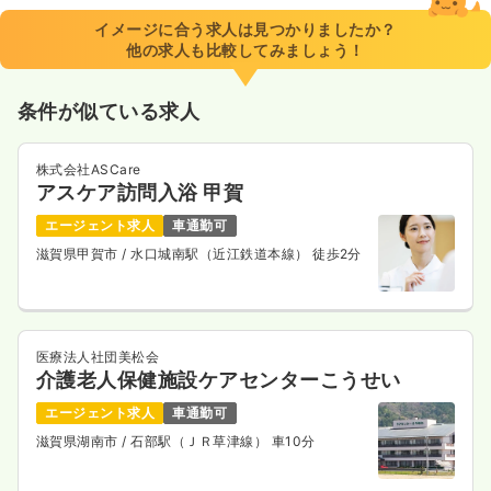
※一例
イメージに合う求人は見つかりましたか？
時間
8:00～16:30
（休憩60分）
他の求人も比較してみましょう！
4週8休以上
月給22万円以上可
条件が似ている求人
気になる
詳細を見る
株式会社ASCare
アスケア訪問入浴 甲賀
エージェント求人
車通勤可
滋賀県甲賀市
/ 水口城南駅（近江鉄道本線） 徒歩2分
医療法人社団美松会
介護老人保健施設ケアセンターこうせい
エージェント求人
車通勤可
滋賀県湖南市
/ 石部駅（ＪＲ草津線） 車10分