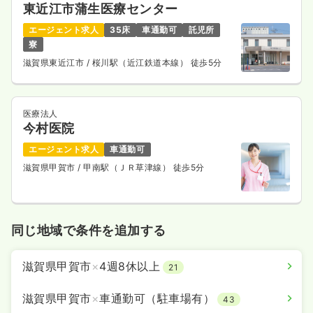
東近江市蒲生医療センター
エージェント求人
35床
車通勤可
託児所
寮
滋賀県東近江市
/ 桜川駅（近江鉄道本線） 徒歩5分
医療法人
今村医院
エージェント求人
車通勤可
滋賀県甲賀市
/ 甲南駅（ＪＲ草津線） 徒歩5分
同じ地域で条件を追加する
滋賀県甲賀市
×
4週8休以上
21
滋賀県甲賀市
×
車通勤可（駐車場有）
43