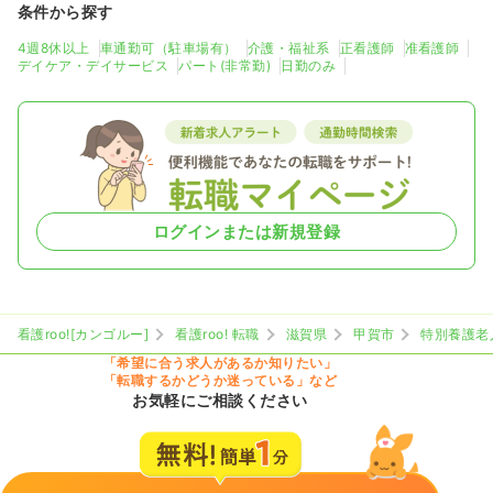
条件から探す
4週8休以上
車通勤可（駐車場有）
介護・福祉系
正看護師
准看護師
デイケア・デイサービス
パート(非常勤)
日勤のみ
ログインまたは新規登録
看護roo![カンゴルー]
看護roo! 転職
滋賀県
甲賀市
特別養護老
「希望に合う求人があるか知りたい」
「転職するかどうか迷っている」など
お気軽にご相談ください