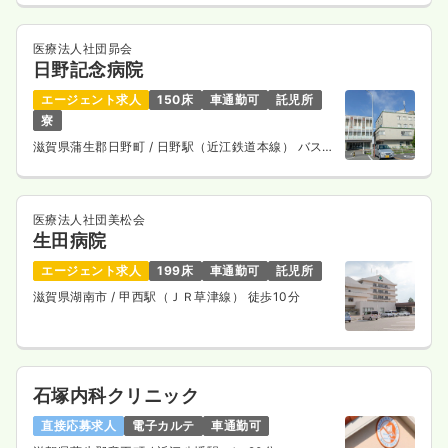
医療法人社団昴会
日野記念病院
エージェント求人
150床
車通勤可
託児所
寮
滋賀県蒲生郡日野町
/ 日野駅（近江鉄道本線） バス
14分
医療法人社団美松会
生田病院
エージェント求人
199床
車通勤可
託児所
滋賀県湖南市
/ 甲西駅（ＪＲ草津線） 徒歩10分
石塚内科クリニック
直接応募求人
電子カルテ
車通勤可