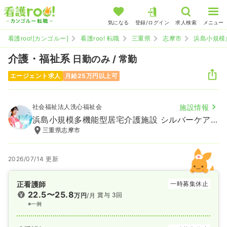
気になる
登録/ログイン
求人検索
メニュー
看護roo![カンゴルー]
看護roo! 転職
三重県
志摩市
浜島小規模
介護・福祉系
日勤のみ / 常勤
エージェント求人
月給25万円以上可
社会福祉法人洗心福祉会
施設情報
浜島小規模多機能型居宅介護施設 シルバーケア豊壽園
三重県志摩市
2026/07/14 更新
正看護師
一時募集休止
22.5〜25.8
賞与 3回
万円
/月
※一例