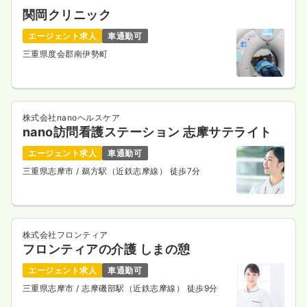
関岡クリニック
エージェント求人
車通勤可
三重県度会郡南伊勢町
株式会社nanoヘルスケア
nano訪問看護ステーション 志摩サテライト
エージェント求人
車通勤可
三重県志摩市
/ 鵜方駅（近鉄志摩線） 徒歩7分
株式会社フロンティア
フロンティアの介護 しまの憩
エージェント求人
車通勤可
三重県志摩市
/ 志摩磯部駅（近鉄志摩線） 徒歩9分