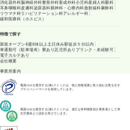
消化器外科
脳神経外科
整形外科
形成外科
小児科
産婦人科
眼科
耳鼻咽喉科
皮膚科
泌尿器科
精神科・心療内科
放射線科
麻酔科
リウマチ科
リハビリテーション科
アレルギー科
緩和医療科（ホスピス）
特徴で探す
新規オープン
4週8休以上
土日休み
駅徒歩５分以内
車通勤可（駐車場有）
寮あり
託児所あり
ブランク・未経験可
電子カルテあり
会社概要
事業所案内
看護roo!を運営する(株)クイックは、個人情報保護に取り組む企業を示す
プライバシーマークを取得しています。
看護roo!を運営する(株)クイックは、適正な有料職業紹介事業者として厚
生労働省より認定を受けています。