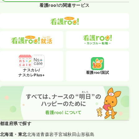
看護roo!の関連サービス
ナスカレ/
看護roo!国試
ナスカレPlus+
都道府県で探す
北海道・東北
北海道
青森
岩手
宮城
秋田
山形
福島