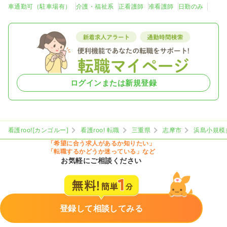
車通勤可（駐車場有）
介護・福祉系
正看護師
准看護師
日勤のみ
ログインまたは新規登録
看護roo![カンゴルー]
看護roo! 転職
三重県
志摩市
浜島小規模
「希望に合う求人があるか知りたい」
「転職するかどうか迷っている」など
お気軽にご相談ください
登録して相談してみる