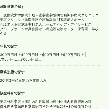
施設形態で探す
一般病院
大学病院
一般＋療養
療養型病院
精神科病院
クリニック
美容クリニック
訪問看護
介護施設
特別養護老人ホーム
介護老人保健施設
有料老人ホーム
デイケア・デイサービス
グループホーム
サ高住
障がい者施設
健診センター
保育園・学校
企業
年収で探す
300万円以上
400万円以上
500万円以上
600万円以上
700万円以上
800万円以上
勤務形態で探す
2交代
3交代
日勤のみ
夜勤のみ
診療科目で探す
美容外科
美容皮膚科
内科
呼吸器内科
消化器内科
循環器内科
血液内科
腎臓内科
糖尿病内科
外科
呼吸器外科
心臓血管外科