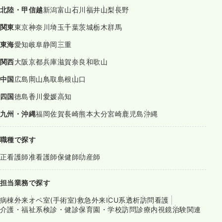
北陸・甲信越
新潟
富山
石川
福井
山梨
長野
関東
東京
神奈川
埼玉
千葉
茨城
栃木
群馬
東海
愛知
岐阜
静岡
三重
関西
大阪
京都
兵庫
滋賀
奈良
和歌山
中国
広島
岡山
鳥取
島根
山口
四国
徳島
香川
愛媛
高知
九州・沖縄
福岡
佐賀
長崎
熊本
大分
宮崎
鹿児島
沖縄
職種で探す
正看護師
准看護師
保健師
助産師
担当業務で探す
病棟
外来
オペ室(手術室)
救急外来
ICU系
透析
訪問看護
介護・福祉系
検診・健診
保育園・学校
訪問診療
内視鏡
治験関連