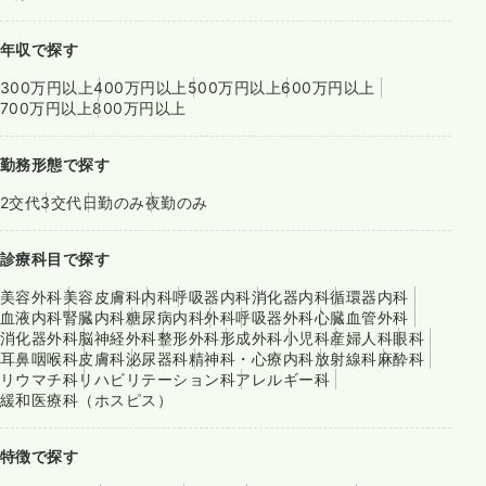
年収で探す
300万円以上
400万円以上
500万円以上
600万円以上
700万円以上
800万円以上
勤務形態で探す
2交代
3交代
日勤のみ
夜勤のみ
診療科目で探す
美容外科
美容皮膚科
内科
呼吸器内科
消化器内科
循環器内科
血液内科
腎臓内科
糖尿病内科
外科
呼吸器外科
心臓血管外科
消化器外科
脳神経外科
整形外科
形成外科
小児科
産婦人科
眼科
耳鼻咽喉科
皮膚科
泌尿器科
精神科・心療内科
放射線科
麻酔科
リウマチ科
リハビリテーション科
アレルギー科
緩和医療科（ホスピス）
特徴で探す