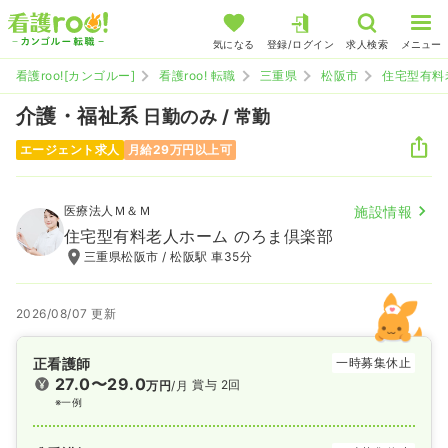
気になる
登録/ログイン
求人検索
メニュー
看護roo![カンゴルー]
看護roo! 転職
三重県
松阪市
住宅型有料
介護・福祉系
日勤のみ / 常勤
エージェント求人
月給29万円以上可
医療法人Ｍ＆Ｍ
施設情報
住宅型有料老人ホーム のろま倶楽部
三重県松阪市 / 松阪駅 車35分
2026/08/07 更新
正看護師
一時募集休止
27.0〜29.0
賞与 2回
万円
/月
※一例