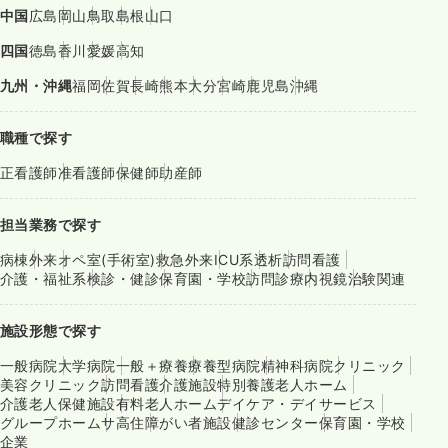
中国
広島
岡山
鳥取
島根
山口
四国
徳島
香川
愛媛
高知
九州・沖縄
福岡
佐賀
長崎
熊本
大分
宮崎
鹿児島
沖縄
職種で探す
正看護師
准看護師
保健師
助産師
担当業務で探す
病棟
外来
オペ室(手術室)
救急外来
ICU系
透析
訪問看護
介護・福祉系
検診・健診
保育園・学校
訪問診療
内視鏡
治験関連
施設形態で探す
一般病院
大学病院
一般＋療養
療養型病院
精神科病院
クリニック
美容クリニック
訪問看護
介護施設
特別養護老人ホーム
介護老人保健施設
有料老人ホーム
デイケア・デイサービス
グループホーム
サ高住
障がい者施設
健診センター
保育園・学校
企業