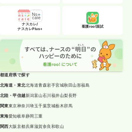
ナスカレ/
看護roo!国試
ナスカレPlus+
都道府県で探す
北海道・東北
北海道
青森
岩手
宮城
秋田
山形
福島
北陸・甲信越
新潟
富山
石川
福井
山梨
長野
関東
東京
神奈川
埼玉
千葉
茨城
栃木
群馬
東海
愛知
岐阜
静岡
三重
関西
大阪
京都
兵庫
滋賀
奈良
和歌山