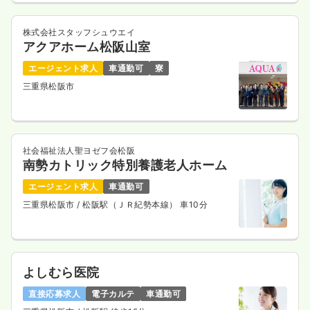
株式会社スタッフシュウエイ
アクアホーム松阪山室
エージェント求人
車通勤可
寮
三重県松阪市
社会福祉法人聖ヨゼフ会松阪
南勢カトリック特別養護老人ホーム
エージェント求人
車通勤可
三重県松阪市
/ 松阪駅（ＪＲ紀勢本線） 車10分
よしむら医院
直接応募求人
電子カルテ
車通勤可