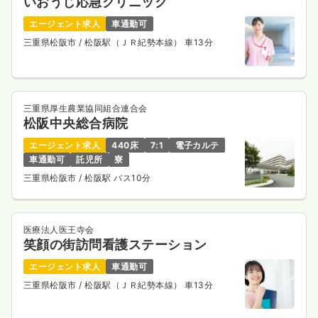
いおうじ応急クリニック
エージェント求人
車通勤可
三重県松阪市
/ 松阪駅（ＪＲ紀勢本線） 車13分
三重県厚生農業協同組合連合会
松阪中央総合病院
エージェント求人
440床
7:1
電子カルテ
車通勤可
託児所
寮
三重県松阪市
/ 松阪駅 バス10分
医療法人医王寺会
笑顔の街訪問看護ステーション
エージェント求人
車通勤可
三重県松阪市
/ 松阪駅（ＪＲ紀勢本線） 車13分