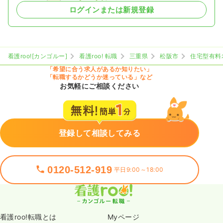
ログインまたは新規登録
看護roo![カンゴルー]
看護roo! 転職
三重県
松阪市
住宅型有料
「希望に合う求人があるか知りたい」
「転職するかどうか迷っている」など
お気軽にご相談ください
登録して相談してみる
0120-512-919
平日9:00～18:00
看護roo!転職とは
Myページ