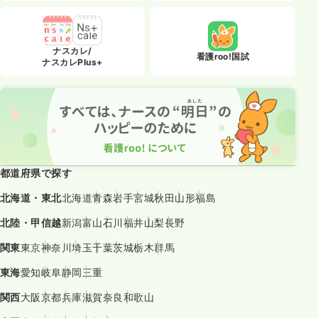
ナスカレ/
看護roo!国試
ナスカレPlus+
都道府県で探す
北海道・東北
北海道
青森
岩手
宮城
秋田
山形
福島
北陸・甲信越
新潟
富山
石川
福井
山梨
長野
関東
東京
神奈川
埼玉
千葉
茨城
栃木
群馬
東海
愛知
岐阜
静岡
三重
関西
大阪
京都
兵庫
滋賀
奈良
和歌山