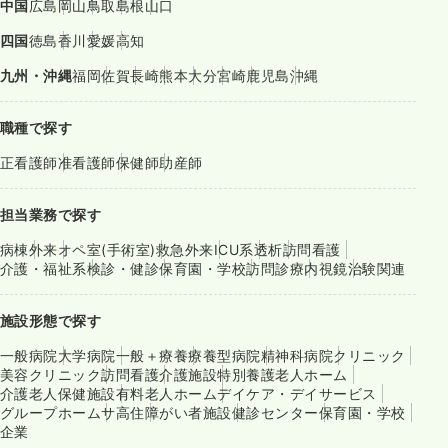
中国
広島
岡山
鳥取
島根
山口
四国
徳島
香川
愛媛
高知
九州・沖縄
福岡
佐賀
長崎
熊本
大分
宮崎
鹿児島
沖縄
職種で探す
正看護師
准看護師
保健師
助産師
担当業務で探す
病棟
外来
オペ室(手術室)
救急外来
ICU系
透析
訪問看護
介護・福祉系
検診・健診
保育園・学校
訪問診療
内視鏡
治験関連
施設形態で探す
一般病院
大学病院
一般＋療養
療養型病院
精神科病院
クリニック
美容クリニック
訪問看護
介護施設
特別養護老人ホーム
介護老人保健施設
有料老人ホーム
デイケア・デイサービス
グループホーム
サ高住
障がい者施設
健診センター
保育園・学校
企業