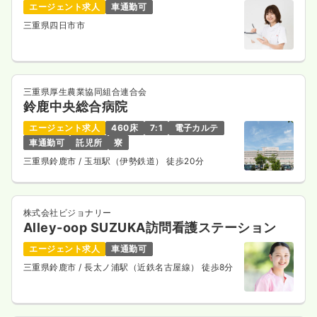
エージェント求人
車通勤可
三重県四日市市
三重県厚生農業協同組合連合会
鈴鹿中央総合病院
エージェント求人
460床
7:1
電子カルテ
車通勤可
託児所
寮
三重県鈴鹿市
/ 玉垣駅（伊勢鉄道） 徒歩20分
株式会社ビジョナリー
Alley-oop SUZUKA訪問看護ステーション
エージェント求人
車通勤可
三重県鈴鹿市
/ 長太ノ浦駅（近鉄名古屋線） 徒歩8分