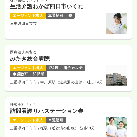
生活介護わかば四日市いくわ
エージェント求人
車通勤可
寮
三重県四日市市
医療法人尚豊会
みたき総合病院
エージェント求人
174床
電子カルテ
車通勤可
託児所
三重県四日市市
/ 中川原駅（近鉄湯の山線） 徒歩19分
株式会社さくら
訪問看護リハステーション春
エージェント求人
車通勤可
三重県四日市市
/ 桜駅（近鉄湯の山線） 徒歩11分