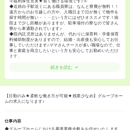
≪福利厚生充実★長く働ける環境です♪≫
◆近鉄白子駅近くにある職員寮は、なんと寮費が無料！！
遠方からのお引越しの方や、入職日まで日が無くて物件を
探す時間が無い・・・という方にはぜひオススメです！病
院まで少し距離がありますが、駐車場付の寮なので皆さん
寮から車通勤されています♪
◆院内託児所はありませんが、代わりに保育料・学童保育
料補助制度がありますので、結婚・出産後も安心してお仕
事していただけます♪ママさんナースが多い職場なので、仕
事と家庭を両立したいという方も安心してお勤めいただけ
ます。
≪プライベートとの両立の出来る職場環境です≫
続きを読む
◆残業が月10時間弱と非常に少なくなっております！小さ
なお子さんのいらっしゃる方やプライベートを充実させた
いという方にオススメです。
【日勤のみ★柔軟な働き方が可能★残業少なめ】グループホー
ムの求人になります♪
仕事内容
◆グループホームにおける看護業務全般をお任せいたします