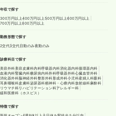
年収で探す
300万円以上
400万円以上
500万円以上
600万円以上
700万円以上
800万円以上
勤務形態で探す
2交代
3交代
日勤のみ
夜勤のみ
診療科目で探す
美容外科
美容皮膚科
内科
呼吸器内科
消化器内科
循環器内科
血液内科
腎臓内科
糖尿病内科
外科
呼吸器外科
心臓血管外科
消化器外科
脳神経外科
整形外科
形成外科
小児科
産婦人科
眼科
耳鼻咽喉科
皮膚科
泌尿器科
精神科・心療内科
放射線科
麻酔科
リウマチ科
リハビリテーション科
アレルギー科
緩和医療科（ホスピス）
特徴で探す
新規オープン
4週8休以上
土日休み
駅徒歩５分以内