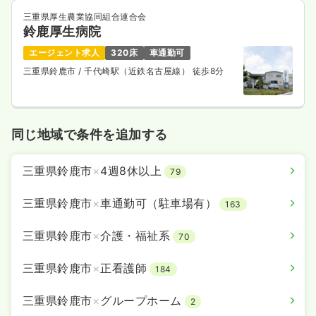
三重県厚生農業協同組合連合会
鈴鹿厚生病院
エージェント求人
320床
車通勤可
三重県鈴鹿市
/ 千代崎駅（近鉄名古屋線） 徒歩8分
同じ地域で条件を追加する
三重県鈴鹿市
×
4週8休以上
79
三重県鈴鹿市
×
車通勤可（駐車場有）
163
三重県鈴鹿市
×
介護・福祉系
70
三重県鈴鹿市
×
正看護師
184
三重県鈴鹿市
×
グループホーム
2