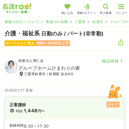
気になる
登録/ログイン
求人検索
メニュー
看護roo![カンゴルー]
看護roo! 転職
三重県
鈴鹿市
グループホ
介護・福祉系
日勤のみ / パート(非常勤)
エージェント求人
時給1,400円以上可
医療法人博仁会
施設情報
グループホームひまわりの家
三重県鈴鹿市 / 鈴鹿駅 徒歩6分
2026/07/17 更新
正看護師
募集中
1,448
時給
円〜
勤務時間
8:30～17:30