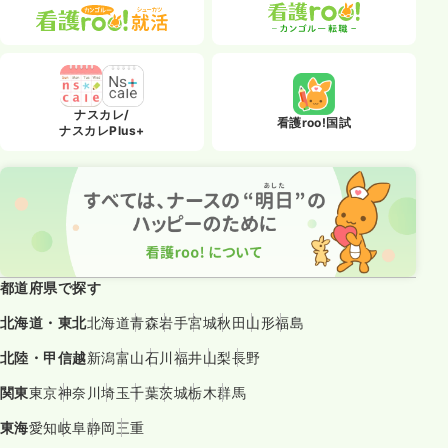
ナスカレ/
看護roo!国試
ナスカレPlus+
都道府県で探す
北海道・東北
北海道
青森
岩手
宮城
秋田
山形
福島
北陸・甲信越
新潟
富山
石川
福井
山梨
長野
関東
東京
神奈川
埼玉
千葉
茨城
栃木
群馬
東海
愛知
岐阜
静岡
三重