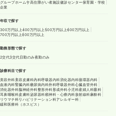
グループホーム
サ高住
障がい者施設
健診センター
保育園・学校
企業
年収で探す
300万円以上
400万円以上
500万円以上
600万円以上
700万円以上
800万円以上
勤務形態で探す
2交代
3交代
日勤のみ
夜勤のみ
診療科目で探す
美容外科
美容皮膚科
内科
呼吸器内科
消化器内科
循環器内科
血液内科
腎臓内科
糖尿病内科
外科
呼吸器外科
心臓血管外科
消化器外科
脳神経外科
整形外科
形成外科
小児科
産婦人科
眼科
耳鼻咽喉科
皮膚科
泌尿器科
精神科・心療内科
放射線科
麻酔科
リウマチ科
リハビリテーション科
アレルギー科
緩和医療科（ホスピス）