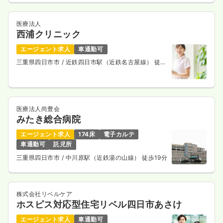
医療法人
西浦クリニック
エージェント求人
車通勤可
三重県四日市市
/ 近鉄四日市駅（近鉄名古屋線） 徒歩
7分
医療法人尚豊会
みたき総合病院
エージェント求人
174床
電子カルテ
車通勤可
託児所
三重県四日市市
/ 中川原駅（近鉄湯の山線） 徒歩19分
株式会社リベルケア
ホスピス対応型住宅リベル四日市あさけ
エージェント求人
車通勤可