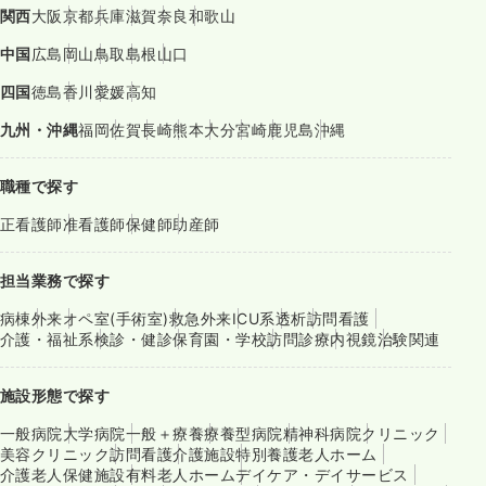
関西
大阪
京都
兵庫
滋賀
奈良
和歌山
中国
広島
岡山
鳥取
島根
山口
四国
徳島
香川
愛媛
高知
九州・沖縄
福岡
佐賀
長崎
熊本
大分
宮崎
鹿児島
沖縄
職種で探す
正看護師
准看護師
保健師
助産師
担当業務で探す
病棟
外来
オペ室(手術室)
救急外来
ICU系
透析
訪問看護
介護・福祉系
検診・健診
保育園・学校
訪問診療
内視鏡
治験関連
施設形態で探す
一般病院
大学病院
一般＋療養
療養型病院
精神科病院
クリニック
美容クリニック
訪問看護
介護施設
特別養護老人ホーム
介護老人保健施設
有料老人ホーム
デイケア・デイサービス