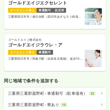
ゴールドエイジエクセレント
エージェント求人
車通勤可
託児所
三重県四日市市
/ 南日永駅（四日市あすなろう鉄道内
部線） 徒歩5分
ゴールドエイジ株式会社
ゴールドエイジラウレ・ア
エージェント求人
車通勤可
三重県四日市市
/ 阿倉川駅（近鉄名古屋線） 徒歩10
分
同じ地域で条件を追加する
三重県三重郡菰野町
×
車通勤可（駐車場有）
22
三重県三重郡菰野町
×
寮あり
10