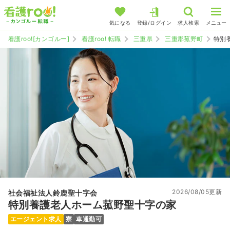
気になる
登録/ログイン
求人検索
メニュー
看護roo![カンゴルー]
看護roo! 転職
三重県
三重郡菰野町
特別
2026/08/05更新
社会福祉法人鈴鹿聖十字会
特別養護老人ホーム菰野聖十字の家
エージェント求人
寮
車通勤可