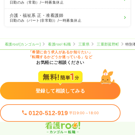
日勤のみ（常勤）
/一時募集休止
介護・福祉系
正・准看護師
日勤のみ（パート(非常勤)）
/一時募集休止
看護roo![カンゴルー]
看護roo! 転職
三重県
三重郡菰野町
特別
「希望に合う求人があるか知りたい」
「転職するかどうか迷っている」など
お気軽にご相談ください
登録して相談してみる
0120-512-919
平日9:00～18:00