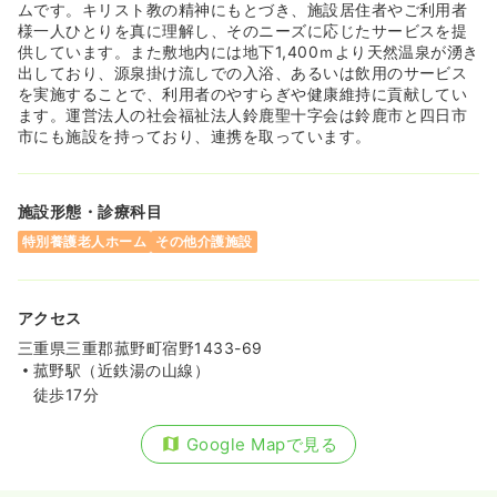
ムです。キリスト教の精神にもとづき、施設居住者やご利用者
様一人ひとりを真に理解し、そのニーズに応じたサービスを提
供しています。また敷地内には地下1,400ｍより天然温泉が湧き
出しており、源泉掛け流しでの入浴、あるいは飲用のサービス
を実施することで、利用者のやすらぎや健康維持に貢献してい
ます。運営法人の社会福祉法人鈴鹿聖十字会は鈴鹿市と四日市
市にも施設を持っており、連携を取っています。
施設形態・診療科目
特別養護老人ホーム
その他介護施設
アクセス
三重県三重郡菰野町宿野1433-69
菰野駅（近鉄湯の山線）
徒歩17分
Google Mapで見る