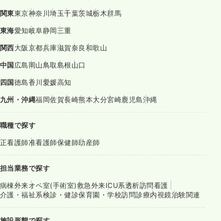
関東
東京
神奈川
埼玉
千葉
茨城
栃木
群馬
東海
愛知
岐阜
静岡
三重
関西
大阪
京都
兵庫
滋賀
奈良
和歌山
中国
広島
岡山
鳥取
島根
山口
四国
徳島
香川
愛媛
高知
九州・沖縄
福岡
佐賀
長崎
熊本
大分
宮崎
鹿児島
沖縄
職種で探す
正看護師
准看護師
保健師
助産師
担当業務で探す
病棟
外来
オペ室(手術室)
救急外来
ICU系
透析
訪問看護
介護・福祉系
検診・健診
保育園・学校
訪問診療
内視鏡
治験関連
施設形態で探す