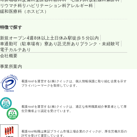
リウマチ科
リハビリテーション科
アレルギー科
緩和医療科（ホスピス）
特徴で探す
新規オープン
4週8休以上
土日休み
駅徒歩５分以内
車通勤可（駐車場有）
寮あり
託児所あり
ブランク・未経験可
電子カルテあり
会社概要
事業所案内
看護roo!を運営する(株)クイックは、個人情報保護に取り組む企業を示す
プライバシーマークを取得しています。
看護roo!を運営する(株)クイックは、適正な有料職業紹介事業者として厚
生労働省より認定を受けています。
看護roo!転職は東証プライム市場上場企業のクイックが、厚生労働大臣の
許可を受けて運営しています。