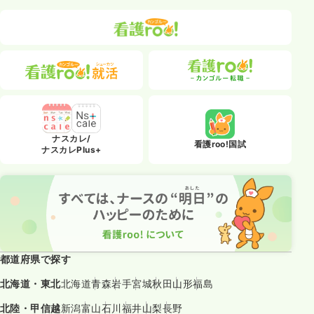
ナスカレ/
看護roo!国試
ナスカレPlus+
都道府県で探す
北海道・東北
北海道
青森
岩手
宮城
秋田
山形
福島
北陸・甲信越
新潟
富山
石川
福井
山梨
長野