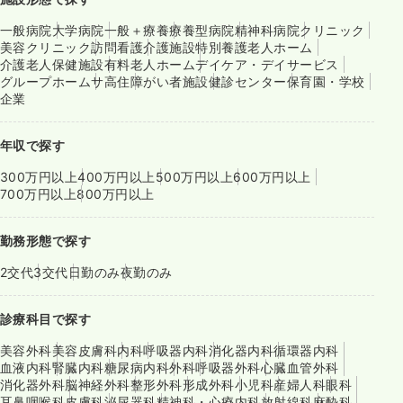
一般病院
大学病院
一般＋療養
療養型病院
精神科病院
クリニック
美容クリニック
訪問看護
介護施設
特別養護老人ホーム
介護老人保健施設
有料老人ホーム
デイケア・デイサービス
グループホーム
サ高住
障がい者施設
健診センター
保育園・学校
企業
年収で探す
300万円以上
400万円以上
500万円以上
600万円以上
700万円以上
800万円以上
勤務形態で探す
2交代
3交代
日勤のみ
夜勤のみ
診療科目で探す
美容外科
美容皮膚科
内科
呼吸器内科
消化器内科
循環器内科
血液内科
腎臓内科
糖尿病内科
外科
呼吸器外科
心臓血管外科
消化器外科
脳神経外科
整形外科
形成外科
小児科
産婦人科
眼科
耳鼻咽喉科
皮膚科
泌尿器科
精神科・心療内科
放射線科
麻酔科