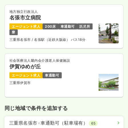
地方独立行政法人
名張市立病院
エージェント求人
200床
車通勤可
託児所
寮
三重県名張市
/ 名張駅（近鉄大阪線） バス18分
社会医療法人畿内会介護老人保健施設
伊賀ゆめが丘
エージェント求人
車通勤可
三重県伊賀市
同じ地域で条件を追加する
三重県名張市
×
車通勤可（駐車場有）
65