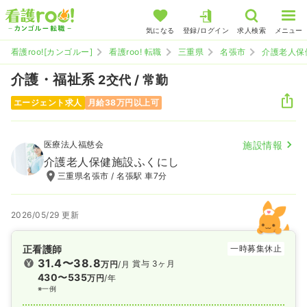
気になる
登録/ログイン
求人検索
メニュー
看護roo![カンゴルー]
看護roo! 転職
三重県
名張市
介護老人保
介護・福祉系
2交代 / 常勤
エージェント求人
月給38万円以上可
医療法人福慈会
施設情報
介護老人保健施設ふくにし
三重県名張市 / 名張駅 車7分
2026/05/29 更新
正看護師
一時募集休止
31.4〜38.8
賞与 3ヶ月
万円
/月
430〜535
万円
/年
※一例