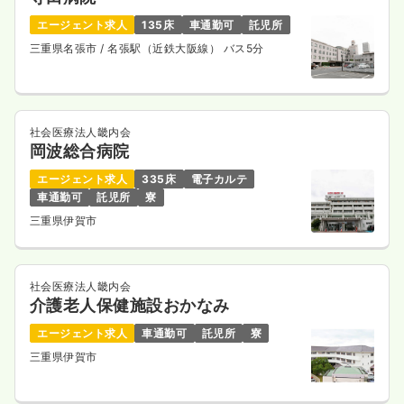
エージェント求人
135床
車通勤可
託児所
三重県名張市
/ 名張駅（近鉄大阪線） バス5分
社会医療法人畿内会
岡波総合病院
エージェント求人
335床
電子カルテ
車通勤可
託児所
寮
三重県伊賀市
社会医療法人畿内会
介護老人保健施設おかなみ
エージェント求人
車通勤可
託児所
寮
三重県伊賀市