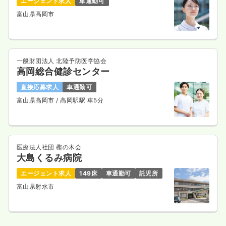
エージェント求人
車通勤可
富山県高岡市
一般財団法人 北陸予防医学協会
高岡総合健診センター
直接応募求人
車通勤可
富山県高岡市
/ 高岡駅駅 車5分
医療法人社団 樫の木会
大島くるみ病院
エージェント求人
149床
車通勤可
託児所
富山県射水市