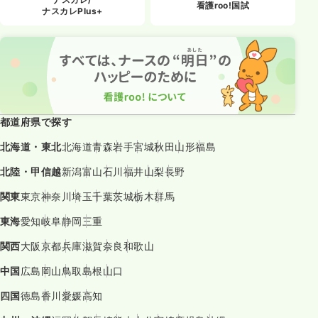
看護roo!国試
ナスカレPlus+
都道府県で探す
北海道・東北
北海道
青森
岩手
宮城
秋田
山形
福島
北陸・甲信越
新潟
富山
石川
福井
山梨
長野
関東
東京
神奈川
埼玉
千葉
茨城
栃木
群馬
東海
愛知
岐阜
静岡
三重
関西
大阪
京都
兵庫
滋賀
奈良
和歌山
中国
広島
岡山
鳥取
島根
山口
四国
徳島
香川
愛媛
高知