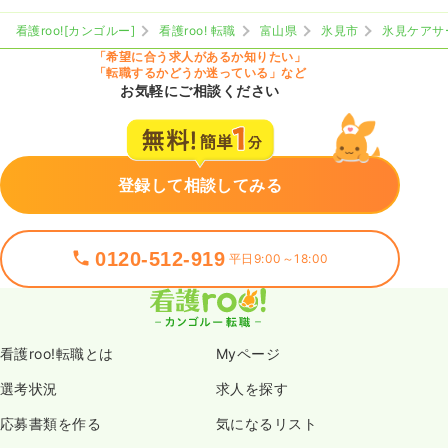
看護roo![カンゴルー]
看護roo! 転職
富山県
氷見市
氷見ケアサ
「希望に合う求人があるか知りたい」
「転職するかどうか迷っている」など
お気軽にご相談ください
登録して相談してみる
0120-512-919
平日9:00～18:00
看護roo!転職とは
Myページ
選考状況
求人を探す
応募書類を作る
気になるリスト