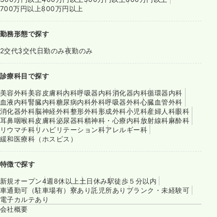
700万円以上
800万円以上
勤務形態で探す
2交代
3交代
日勤のみ
夜勤のみ
診療科目で探す
美容外科
美容皮膚科
内科
呼吸器内科
消化器内科
循環器内科
血液内科
腎臓内科
糖尿病内科
外科
呼吸器外科
心臓血管外科
消化器外科
脳神経外科
整形外科
形成外科
小児科
産婦人科
眼科
耳鼻咽喉科
皮膚科
泌尿器科
精神科・心療内科
放射線科
麻酔科
リウマチ科
リハビリテーション科
アレルギー科
緩和医療科（ホスピス）
特徴で探す
新規オープン
4週8休以上
土日休み
駅徒歩５分以内
車通勤可（駐車場有）
寮あり
託児所あり
ブランク・未経験可
電子カルテあり
会社概要