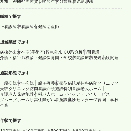
九州・沖縄
福岡
佐賀
長崎
熊本
大分
宮崎
鹿児島
沖縄
職種で探す
正看護師
准看護師
保健師
助産師
担当業務で探す
病棟
外来
オペ室(手術室)
救急外来
ICU系
透析
訪問看護
介護・福祉系
検診・健診
保育園・学校
訪問診療
内視鏡
治験関連
施設形態で探す
一般病院
大学病院
一般＋療養
療養型病院
精神科病院
クリニック
美容クリニック
訪問看護
介護施設
特別養護老人ホーム
介護老人保健施設
有料老人ホーム
デイケア・デイサービス
グループホーム
サ高住
障がい者施設
健診センター
保育園・学校
企業
年収で探す
300万円以上
400万円以上
500万円以上
600万円以上