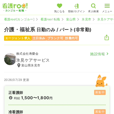
気になる
登録/ログイン
求人検索
メニュー
看護roo![カンゴルー]
看護roo! 転職
富山県
氷見市
氷見ケアサ
介護・福祉系
日勤のみ / パート(非常勤)
エージェント求人
土日休み
ブランク可
扶養内可
株式会社寿榮会
施設情報
氷見ケアサービス
富山県氷見市
2026/07/29 更新
正看護師
募集中
1,500〜1,800
時給
円
准看護師
募集中