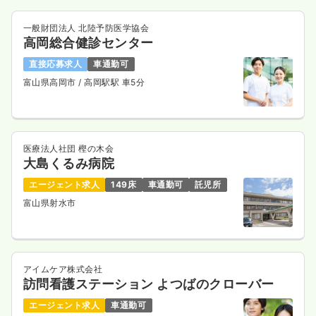
一般財団法人 北陸予防医学協会
高岡総合健診センター
直接応募求人
車通勤可
富山県高岡市
/ 高岡駅駅 車5分
医療法人社団 樫の木会
大島くるみ病院
エージェント求人
149床
車通勤可
託児所
富山県射水市
アイムケア株式会社
訪問看護ステーション よつばのクローバー
エージェント求人
車通勤可