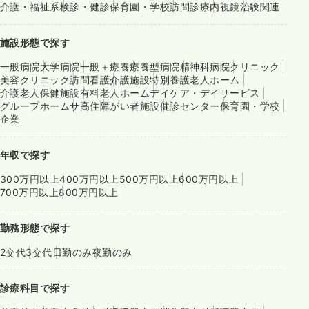
介護・福祉系
検診・健診
保育園・学校
訪問診療
内視鏡
治験関連
施設形態で探す
一般病院
大学病院
一般＋療養
療養型病院
精神科病院
クリニック
美容クリニック
訪問看護
介護施設
特別養護老人ホーム
介護老人保健施設
有料老人ホーム
デイケア・デイサービス
グループホーム
サ高住
障がい者施設
健診センター
保育園・学校
企業
年収で探す
300万円以上
400万円以上
500万円以上
600万円以上
700万円以上
800万円以上
勤務形態で探す
2交代
3交代
日勤のみ
夜勤のみ
診療科目で探す