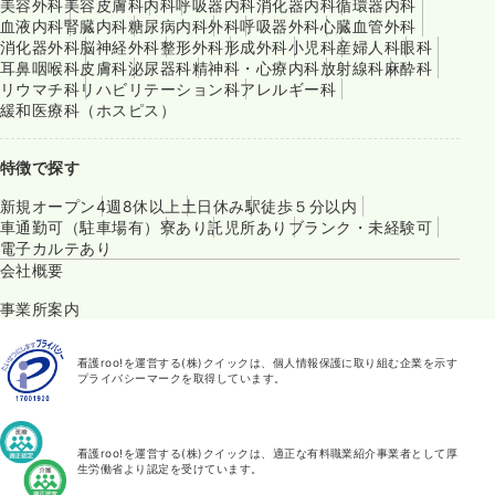
美容外科
美容皮膚科
内科
呼吸器内科
消化器内科
循環器内科
血液内科
腎臓内科
糖尿病内科
外科
呼吸器外科
心臓血管外科
消化器外科
脳神経外科
整形外科
形成外科
小児科
産婦人科
眼科
耳鼻咽喉科
皮膚科
泌尿器科
精神科・心療内科
放射線科
麻酔科
リウマチ科
リハビリテーション科
アレルギー科
緩和医療科（ホスピス）
特徴で探す
新規オープン
4週8休以上
土日休み
駅徒歩５分以内
車通勤可（駐車場有）
寮あり
託児所あり
ブランク・未経験可
電子カルテあり
会社概要
事業所案内
看護roo!を運営する(株)クイックは、個人情報保護に取り組む企業を示す
プライバシーマークを取得しています。
看護roo!を運営する(株)クイックは、適正な有料職業紹介事業者として厚
生労働省より認定を受けています。