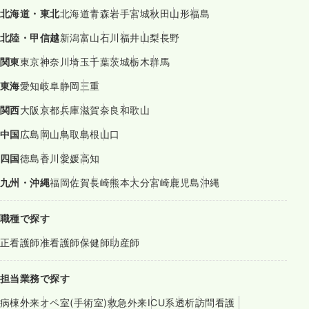
北海道・東北
北海道
青森
岩手
宮城
秋田
山形
福島
北陸・甲信越
新潟
富山
石川
福井
山梨
長野
関東
東京
神奈川
埼玉
千葉
茨城
栃木
群馬
東海
愛知
岐阜
静岡
三重
関西
大阪
京都
兵庫
滋賀
奈良
和歌山
中国
広島
岡山
鳥取
島根
山口
四国
徳島
香川
愛媛
高知
九州・沖縄
福岡
佐賀
長崎
熊本
大分
宮崎
鹿児島
沖縄
職種で探す
正看護師
准看護師
保健師
助産師
担当業務で探す
病棟
外来
オペ室(手術室)
救急外来
ICU系
透析
訪問看護