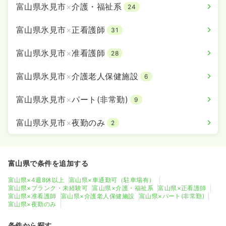
富山県氷見市
×
介護・福祉系
24
富山県氷見市
×
正看護師
31
富山県氷見市
×
准看護師
28
富山県氷見市
×
介護老人保健施設
6
富山県氷見市
×
パート(非常勤)
9
富山県氷見市
×
夜勤のみ
2
富山県で条件を追加する
富山県×4週8休以上
富山県×車通勤可（駐車場有）
富山県×ブランク・未経験可
富山県×介護・福祉系
富山県×正看護師
富山県×准看護師
富山県×介護老人保健施設
富山県×パート(非常勤)
富山県×夜勤のみ
条件から探す