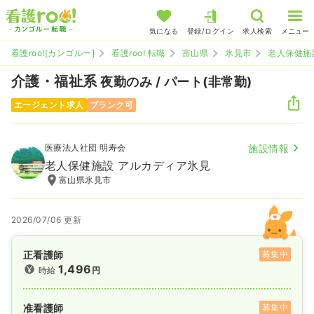
気になる
登録/ログイン
求人検索
メニュー
看護roo![カンゴルー]
看護roo! 転職
富山県
氷見市
老人保健施
介護・福祉系
夜勤のみ / パート(非常勤)
エージェント求人
ブランク可
医療法人社団 明寿会
施設情報
老人保健施設 アルカディア氷見
富山県氷見市
2026/07/06 更新
正看護師
募集中
1,496
時給
円
准看護師
募集中