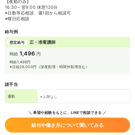
【夜勤のみ】
16:30～翌9:00 休憩120分
※日数等応相談、週1回から相談可
※曜日応相談
給与例
正・准看護師
想定給与
1,496
時給
円
時給1,496円
※日給26,000円（深夜割増・時間外割増含む）
諸手当
通勤
※上限なし
希望や経験をもとに、LINEで相談できる
給与や働き方について聞いてみる