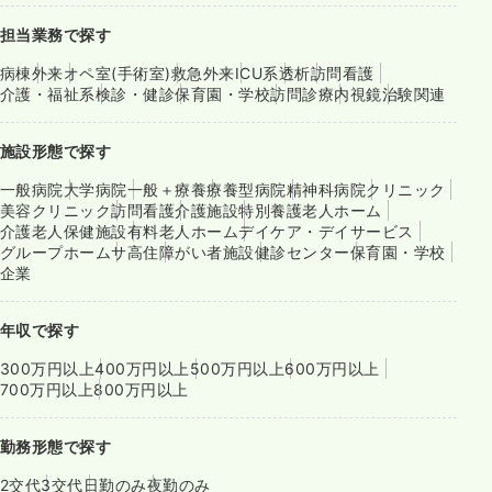
担当業務で探す
病棟
外来
オペ室(手術室)
救急外来
ICU系
透析
訪問看護
介護・福祉系
検診・健診
保育園・学校
訪問診療
内視鏡
治験関連
施設形態で探す
一般病院
大学病院
一般＋療養
療養型病院
精神科病院
クリニック
美容クリニック
訪問看護
介護施設
特別養護老人ホーム
介護老人保健施設
有料老人ホーム
デイケア・デイサービス
グループホーム
サ高住
障がい者施設
健診センター
保育園・学校
企業
年収で探す
300万円以上
400万円以上
500万円以上
600万円以上
700万円以上
800万円以上
勤務形態で探す
2交代
3交代
日勤のみ
夜勤のみ