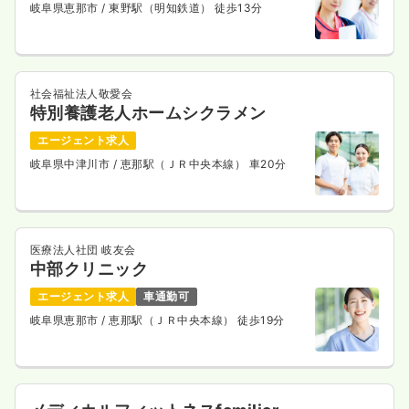
岐阜県恵那市
/ 東野駅（明知鉄道） 徒歩13分
社会福祉法人敬愛会
特別養護老人ホームシクラメン
エージェント求人
岐阜県中津川市
/ 恵那駅（ＪＲ中央本線） 車20分
医療法人社団 岐友会
中部クリニック
エージェント求人
車通勤可
岐阜県恵那市
/ 恵那駅（ＪＲ中央本線） 徒歩19分