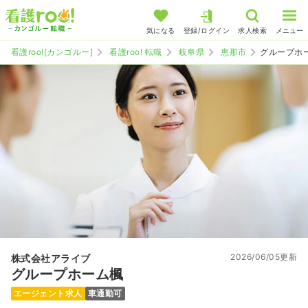
気になる
登録/ログイン
求人検索
メニュー
看護roo![カンゴルー]
看護roo! 転職
岐阜県
恵那市
グループホ
2026/06/05更新
株式会社アライブ
グループホーム楓
エージェント求人
車通勤可