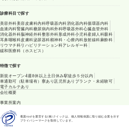
診療科目で探す
美容外科
美容皮膚科
内科
呼吸器内科
消化器内科
循環器内科
血液内科
腎臓内科
糖尿病内科
外科
呼吸器外科
心臓血管外科
消化器外科
脳神経外科
整形外科
形成外科
小児科
産婦人科
眼科
耳鼻咽喉科
皮膚科
泌尿器科
精神科・心療内科
放射線科
麻酔科
リウマチ科
リハビリテーション科
アレルギー科
緩和医療科（ホスピス）
特徴で探す
新規オープン
4週8休以上
土日休み
駅徒歩５分以内
車通勤可（駐車場有）
寮あり
託児所あり
ブランク・未経験可
電子カルテあり
会社概要
事業所案内
看護roo!を運営する(株)クイックは、個人情報保護に取り組む企業を示す
プライバシーマークを取得しています。