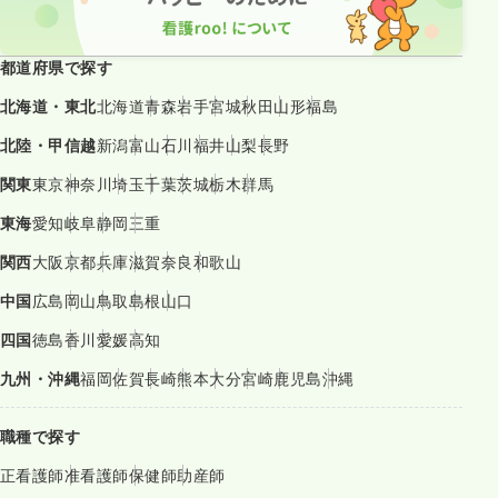
都道府県で探す
北海道・東北
北海道
青森
岩手
宮城
秋田
山形
福島
北陸・甲信越
新潟
富山
石川
福井
山梨
長野
関東
東京
神奈川
埼玉
千葉
茨城
栃木
群馬
東海
愛知
岐阜
静岡
三重
関西
大阪
京都
兵庫
滋賀
奈良
和歌山
中国
広島
岡山
鳥取
島根
山口
四国
徳島
香川
愛媛
高知
九州・沖縄
福岡
佐賀
長崎
熊本
大分
宮崎
鹿児島
沖縄
職種で探す
正看護師
准看護師
保健師
助産師