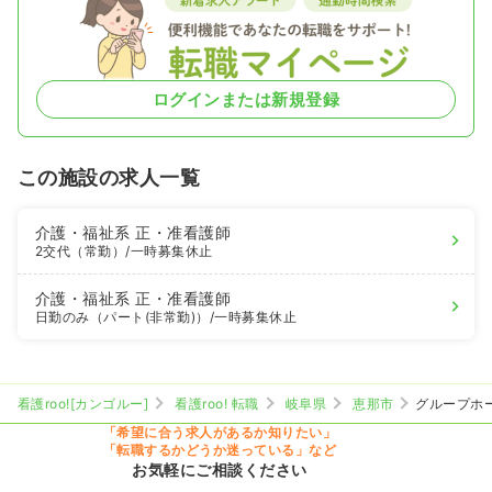
ログインまたは新規登録
この施設の求人一覧
介護・福祉系
正・准看護師
2交代（常勤）
/一時募集休止
介護・福祉系
正・准看護師
日勤のみ（パート(非常勤)）
/一時募集休止
看護roo![カンゴルー]
看護roo! 転職
岐阜県
恵那市
グループホ
「希望に合う求人があるか知りたい」
「転職するかどうか迷っている」など
お気軽にご相談ください