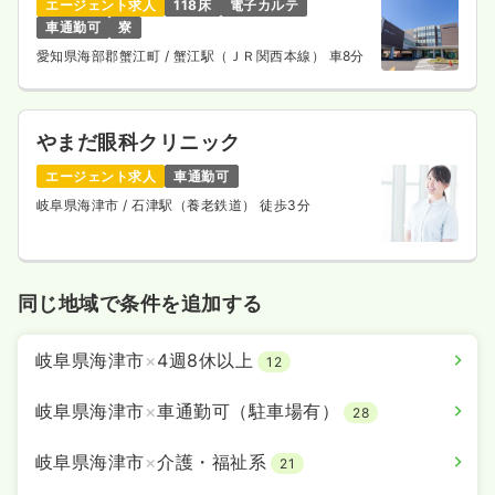
エージェント求人
118床
電子カルテ
車通勤可
寮
愛知県海部郡蟹江町
/ 蟹江駅（ＪＲ関西本線） 車8分
やまだ眼科クリニック
エージェント求人
車通勤可
岐阜県海津市
/ 石津駅（養老鉄道） 徒歩3分
同じ地域で条件を追加する
岐阜県海津市
×
4週8休以上
12
岐阜県海津市
×
車通勤可（駐車場有）
28
岐阜県海津市
×
介護・福祉系
21