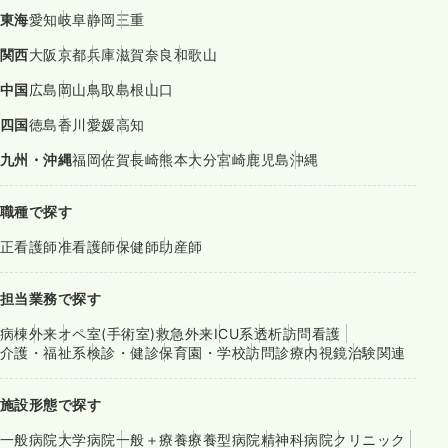
東海
愛知
岐阜
静岡
三重
関西
大阪
京都
兵庫
滋賀
奈良
和歌山
中国
広島
岡山
鳥取
島根
山口
四国
徳島
香川
愛媛
高知
九州・沖縄
福岡
佐賀
長崎
熊本
大分
宮崎
鹿児島
沖縄
職種で探す
正看護師
准看護師
保健師
助産師
担当業務で探す
病棟
外来
オペ室(手術室)
救急外来
ICU系
透析
訪問看護
介護・福祉系
検診・健診
保育園・学校
訪問診療
内視鏡
治験関連
施設形態で探す
一般病院
大学病院
一般＋療養
療養型病院
精神科病院
クリニック