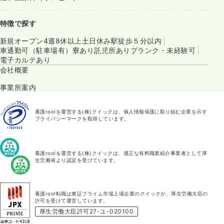
特徴で探す
新規オープン
4週8休以上
土日休み
駅徒歩５分以内
車通勤可（駐車場有）
寮あり
託児所あり
ブランク・未経験可
電子カルテあり
会社概要
事業所案内
看護roo!を運営する(株)クイックは、個人情報保護に取り組む企業を示す
プライバシーマークを取得しています。
看護roo!を運営する(株)クイックは、適正な有料職業紹介事業者として厚
生労働省より認定を受けています。
看護roo!転職は東証プライム市場上場企業のクイックが、厚生労働大臣の
許可を受けて運営しています。
厚生労働大臣許可27-ユ-020100