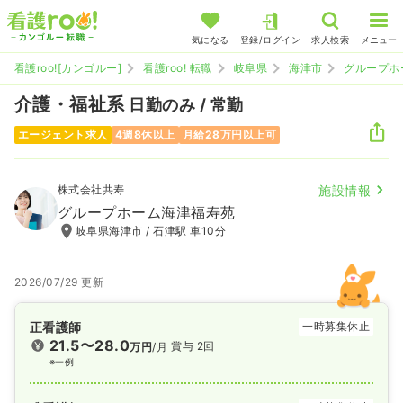
気になる
登録/ログイン
求人検索
メニュー
看護roo![カンゴルー]
看護roo! 転職
岐阜県
海津市
グループホ
介護・福祉系
日勤のみ / 常勤
エージェント求人
4週8休以上
月給28万円以上可
株式会社共寿
施設情報
グループホーム海津福寿苑
岐阜県海津市 / 石津駅 車10分
2026/07/29 更新
正看護師
一時募集休止
21.5〜28.0
賞与 2回
万円
/月
※一例