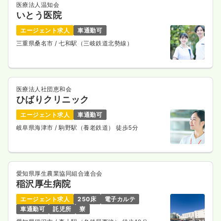
医療法人温知会
いとう医院
エージェント求人
車通勤可
三重県桑名市
/ 七和駅（三岐鉄道北勢線）
医療法人社団恵和会
ひばりクリニック
エージェント求人
車通勤可
岐阜県海津市
/ 駒野駅（養老鉄道） 徒歩5分
愛知県厚生農業協同組合連合会
稲沢厚生病院
エージェント求人
250床
電子カルテ
車通勤可
託児所
寮