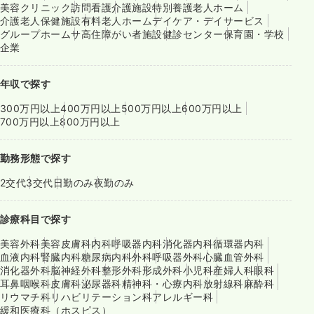
美容クリニック
訪問看護
介護施設
特別養護老人ホーム
介護老人保健施設
有料老人ホーム
デイケア・デイサービス
グループホーム
サ高住
障がい者施設
健診センター
保育園・学校
企業
年収で探す
300万円以上
400万円以上
500万円以上
600万円以上
700万円以上
800万円以上
勤務形態で探す
2交代
3交代
日勤のみ
夜勤のみ
診療科目で探す
美容外科
美容皮膚科
内科
呼吸器内科
消化器内科
循環器内科
血液内科
腎臓内科
糖尿病内科
外科
呼吸器外科
心臓血管外科
消化器外科
脳神経外科
整形外科
形成外科
小児科
産婦人科
眼科
耳鼻咽喉科
皮膚科
泌尿器科
精神科・心療内科
放射線科
麻酔科
リウマチ科
リハビリテーション科
アレルギー科
緩和医療科（ホスピス）