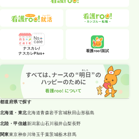
ナスカレ/
看護roo!国試
ナスカレPlus+
都道府県で探す
北海道・東北
北海道
青森
岩手
宮城
秋田
山形
福島
北陸・甲信越
新潟
富山
石川
福井
山梨
長野
関東
東京
神奈川
埼玉
千葉
茨城
栃木
群馬