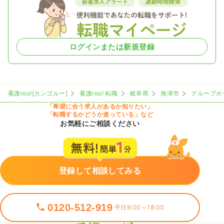
ログインまたは新規登録
看護roo![カンゴルー]
看護roo! 転職
岐阜県
海津市
グループホ
「希望に合う求人があるか知りたい」
「転職するかどうか迷っている」など
お気軽にご相談ください
登録して相談してみる
0120-512-919
平日9:00～18:00