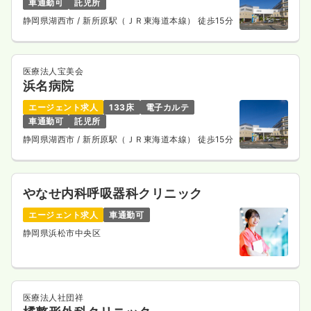
車通勤可
託児所
静岡県湖西市
/ 新所原駅（ＪＲ東海道本線） 徒歩15分
医療法人宝美会
浜名病院
エージェント求人
133床
電子カルテ
車通勤可
託児所
静岡県湖西市
/ 新所原駅（ＪＲ東海道本線） 徒歩15分
やなせ内科呼吸器科クリニック
エージェント求人
車通勤可
静岡県浜松市中央区
医療法人社団祥