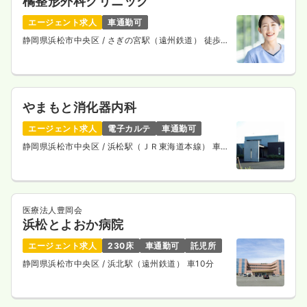
橘整形外科クリニック
エージェント求人
車通勤可
静岡県浜松市中央区
/ さぎの宮駅（遠州鉄道） 徒歩
14分
やまもと消化器内科
エージェント求人
電子カルテ
車通勤可
静岡県浜松市中央区
/ 浜松駅（ＪＲ東海道本線） 車
26分
医療法人豊岡会
浜松とよおか病院
エージェント求人
230床
車通勤可
託児所
静岡県浜松市中央区
/ 浜北駅（遠州鉄道） 車10分