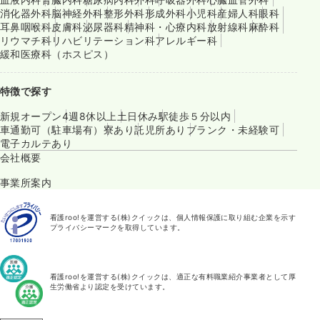
消化器外科
脳神経外科
整形外科
形成外科
小児科
産婦人科
眼科
耳鼻咽喉科
皮膚科
泌尿器科
精神科・心療内科
放射線科
麻酔科
リウマチ科
リハビリテーション科
アレルギー科
緩和医療科（ホスピス）
特徴で探す
新規オープン
4週8休以上
土日休み
駅徒歩５分以内
車通勤可（駐車場有）
寮あり
託児所あり
ブランク・未経験可
電子カルテあり
会社概要
事業所案内
看護roo!を運営する(株)クイックは、個人情報保護に取り組む企業を示す
プライバシーマークを取得しています。
看護roo!を運営する(株)クイックは、適正な有料職業紹介事業者として厚
生労働省より認定を受けています。