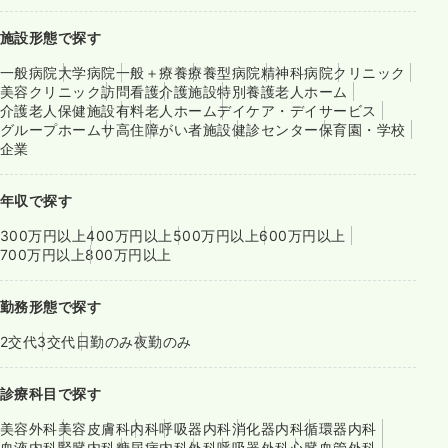
施設形態で探す
一般病院
大学病院
一般＋療養
療養型病院
精神科病院
クリニック
美容クリニック
訪問看護
介護施設
特別養護老人ホーム
介護老人保健施設
有料老人ホーム
デイケア・デイサービス
グループホーム
サ高住
障がい者施設
健診センター
保育園・学校
企業
年収で探す
300万円以上
400万円以上
500万円以上
600万円以上
700万円以上
800万円以上
勤務形態で探す
2交代
3交代
日勤のみ
夜勤のみ
診療科目で探す
美容外科
美容皮膚科
内科
呼吸器内科
消化器内科
循環器内科
血液内科
腎臓内科
糖尿病内科
外科
呼吸器外科
心臓血管外科