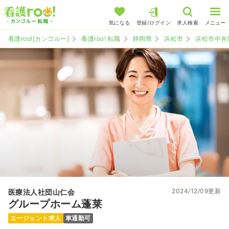
気になる
登録/ログイン
求人検索
メニュー
看護roo![カンゴルー]
看護roo! 転職
静岡県
浜松市
浜松市中央
2024/12/09更新
医療法人社団山仁会
グループホーム蓬莱
エージェント求人
車通勤可