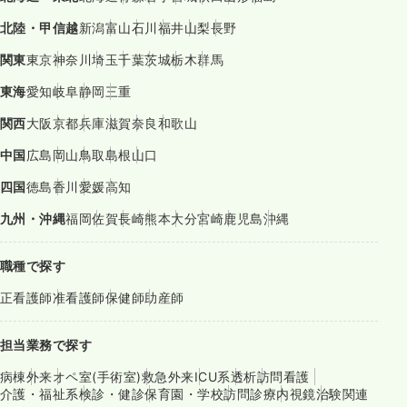
北陸・甲信越
新潟
富山
石川
福井
山梨
長野
関東
東京
神奈川
埼玉
千葉
茨城
栃木
群馬
東海
愛知
岐阜
静岡
三重
関西
大阪
京都
兵庫
滋賀
奈良
和歌山
中国
広島
岡山
鳥取
島根
山口
四国
徳島
香川
愛媛
高知
九州・沖縄
福岡
佐賀
長崎
熊本
大分
宮崎
鹿児島
沖縄
職種で探す
正看護師
准看護師
保健師
助産師
担当業務で探す
病棟
外来
オペ室(手術室)
救急外来
ICU系
透析
訪問看護
介護・福祉系
検診・健診
保育園・学校
訪問診療
内視鏡
治験関連