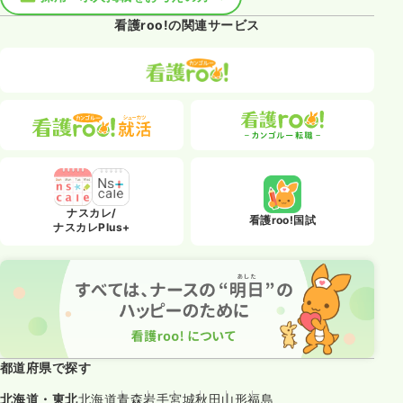
看護roo!の関連サービス
ナスカレ/
看護roo!国試
ナスカレPlus+
都道府県で探す
北海道・東北
北海道
青森
岩手
宮城
秋田
山形
福島