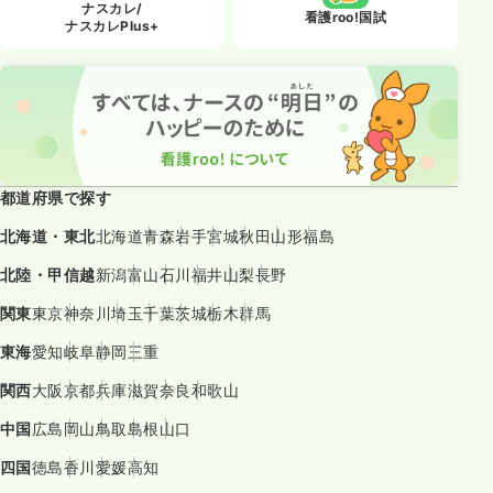
ナスカレ/
看護roo!国試
ナスカレPlus+
都道府県で探す
北海道・東北
北海道
青森
岩手
宮城
秋田
山形
福島
北陸・甲信越
新潟
富山
石川
福井
山梨
長野
関東
東京
神奈川
埼玉
千葉
茨城
栃木
群馬
東海
愛知
岐阜
静岡
三重
関西
大阪
京都
兵庫
滋賀
奈良
和歌山
中国
広島
岡山
鳥取
島根
山口
四国
徳島
香川
愛媛
高知