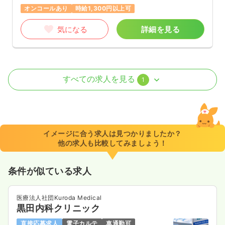
オンコールあり
時給1,300円以上可
気になる
詳細を見る
介護・福祉系
デイケア・デイサービス
正・准看護師
すべての求人を見る
1
一時募集休止
日勤のみ（パート）
1,250〜1,350
給与
時給
円
時間
8:30～17:30
イメージに合う求人は見つかりましたか？
他の求人も比較してみましょう！
土日休み
時給1,300円以上可
気になる
詳細を見る
条件が似ている求人
医療法人社団Kuroda Medical
黒田内科クリニック
直接応募求人
電子カルテ
車通勤可