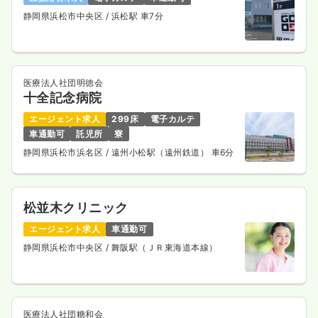
静岡県浜松市中央区
/ 浜松駅 車7分
医療法人社団明徳会
十全記念病院
エージェント求人
299床
電子カルテ
車通勤可
託児所
寮
静岡県浜松市浜名区
/ 遠州小松駅（遠州鉄道） 車6分
松並木クリニック
エージェント求人
車通勤可
静岡県浜松市中央区
/ 舞阪駅（ＪＲ東海道本線）
医療法人社団糖和会