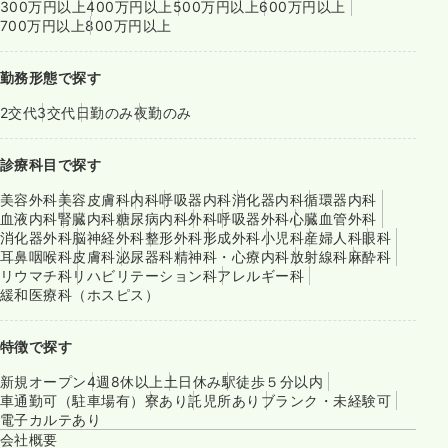
300万円以上
400万円以上
500万円以上
600万円以上
700万円以上
800万円以上
勤務形態で探す
2交代
3交代
日勤のみ
夜勤のみ
診療科目で探す
美容外科
美容皮膚科
内科
呼吸器内科
消化器内科
循環器内科
血液内科
腎臓内科
糖尿病内科
外科
呼吸器外科
心臓血管外科
消化器外科
脳神経外科
整形外科
形成外科
小児科
産婦人科
眼科
耳鼻咽喉科
皮膚科
泌尿器科
精神科・心療内科
放射線科
麻酔科
リウマチ科
リハビリテーション科
アレルギー科
緩和医療科（ホスピス）
特徴で探す
新規オープン
4週8休以上
土日休み
駅徒歩５分以内
車通勤可（駐車場有）
寮あり
託児所あり
ブランク・未経験可
電子カルテあり
会社概要