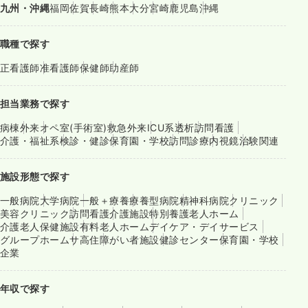
九州・沖縄
福岡
佐賀
長崎
熊本
大分
宮崎
鹿児島
沖縄
職種で探す
正看護師
准看護師
保健師
助産師
担当業務で探す
病棟
外来
オペ室(手術室)
救急外来
ICU系
透析
訪問看護
介護・福祉系
検診・健診
保育園・学校
訪問診療
内視鏡
治験関連
施設形態で探す
一般病院
大学病院
一般＋療養
療養型病院
精神科病院
クリニック
美容クリニック
訪問看護
介護施設
特別養護老人ホーム
介護老人保健施設
有料老人ホーム
デイケア・デイサービス
グループホーム
サ高住
障がい者施設
健診センター
保育園・学校
企業
年収で探す