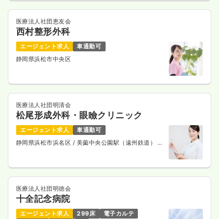
医療法人社団恵友会
西村整形外科
エージェント求人
車通勤可
静岡県浜松市中央区
医療法人社団明清会
松尾形成外科・眼瞼クリニック
エージェント求人
車通勤可
静岡県浜松市浜名区
/ 美薗中央公園駅（遠州鉄道） 徒
歩10分
医療法人社団明徳会
十全記念病院
エージェント求人
299床
電子カルテ