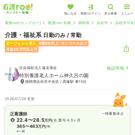
気になる
登録/ログイン
求人検索
メニュー
看護roo![カンゴルー]
看護roo! 転職
静岡県
浜松市
浜松市中央
介護・福祉系
日勤のみ / 常勤
エージェント求人
4週8休以上
オンコールあり
月給28万円以上可
社会福祉法人遠淡海会
施設情報
特別養護老人ホーム神久呂の園
静岡県浜松市中央区 / 高塚駅 車15分
2026/07/29 更新
正看護師
一時募集休止
22.4〜28.5
賞与 4.3ヶ月
万円
/月
365〜463
万円
/年
※一例