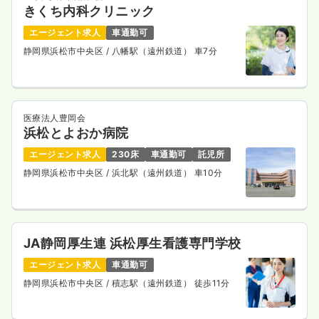
きくち内科クリニック
エージェント求人
車通勤可
静岡県浜松市中央区
/ 八幡駅（遠州鉄道） 車7分
医療法人豊岡会
浜松とよおか病院
エージェント求人
230床
車通勤可
託児所
静岡県浜松市中央区
/ 浜北駅（遠州鉄道） 車10分
JA静岡厚生連 浜松厚生看護専門学校
エージェント求人
車通勤可
静岡県浜松市中央区
/ 積志駅（遠州鉄道） 徒歩11分