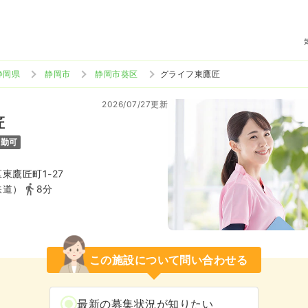
静岡県
静岡市
静岡市葵区
グライフ東鷹匠
2026/07/27更新
匠
通勤可
東鷹匠町1-27
鉄道）
8分
この施設について問い合わせる
最新の募集状況が知りたい