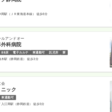
 静岡駅（ＪＲ東海道本線） 徒歩6分
ールアンドオー
形外科病院
88床
電子カルテ
車通勤可
託児所
寮
 柚木駅（静岡鉄道） 徒歩3分
仁会
リニック
車通勤可
/ 入江岡駅（静岡鉄道） 徒歩5分