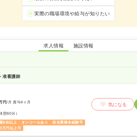
実際の職場環境や給与が知りたい
グライフ東鷹匠
求人情報
施設情報
・准看護師
万円
/月
賞与4ヶ月
気になる
休憩60分）
週8休以上
オンコールあり
担当業務未経験可
0万円以上可