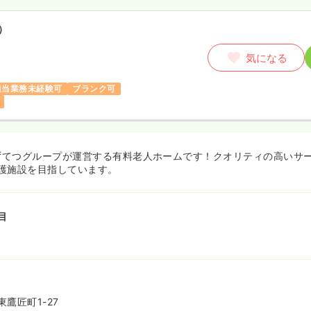
）
気になる
担当業務未経験可
ブランク可
しずてつグループが運営する有料老人ホームです！クオリティの高いサ
護施設を目指しています。
目
鷹匠町1-27