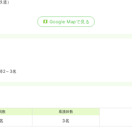
鉄道）
Google Mapで見る
備
師2～3名
員数
看護師数
5名
3名