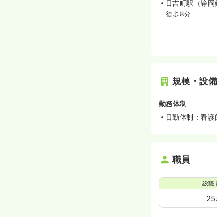
日吉町駅（静岡
徒歩8分
規模・設
勤務体制
日勤体制：看護
職員
総職
2