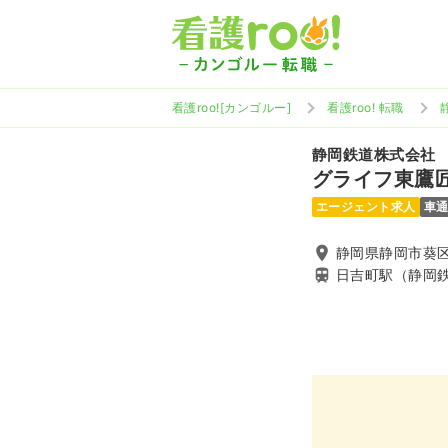
看護roo![カンゴルー]
看護roo! 転職
静岡鉄道株式会社
グライフ東鷹
エージェント求人
車
静岡県静岡市葵区
日吉町駅（静岡