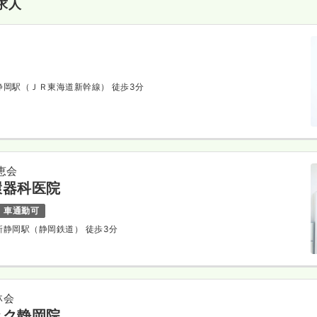
求人
 静岡駅（ＪＲ東海道新幹線） 徒歩3分
恵会
環器科医院
車通勤可
 新静岡駅（静岡鉄道） 徒歩3分
林会
ック静岡院