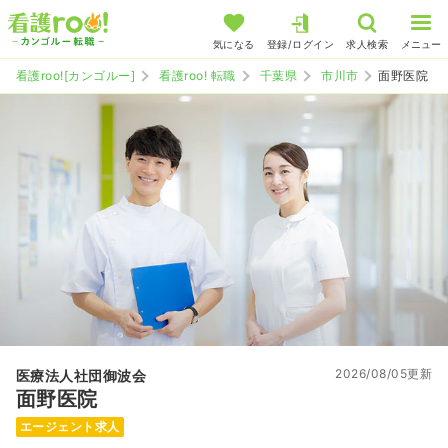
気になる
登録/ログイン
求人検索
メニュー
看護roo![カンゴルー]
看護roo! 転職
千葉県
市川市
面野医院
2026/08/05更新
医療法人社団御波会
面野医院
エージェント求人