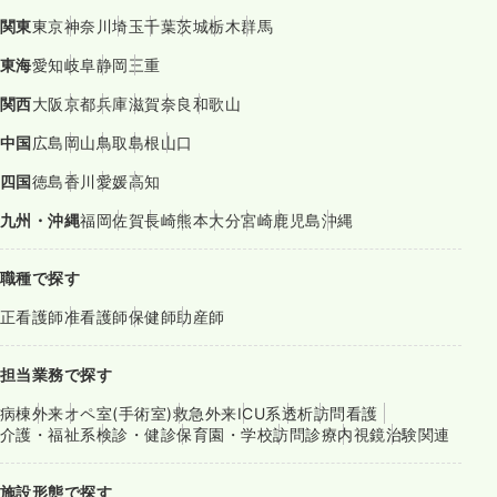
関東
東京
神奈川
埼玉
千葉
茨城
栃木
群馬
東海
愛知
岐阜
静岡
三重
関西
大阪
京都
兵庫
滋賀
奈良
和歌山
中国
広島
岡山
鳥取
島根
山口
四国
徳島
香川
愛媛
高知
九州・沖縄
福岡
佐賀
長崎
熊本
大分
宮崎
鹿児島
沖縄
職種で探す
正看護師
准看護師
保健師
助産師
担当業務で探す
病棟
外来
オペ室(手術室)
救急外来
ICU系
透析
訪問看護
介護・福祉系
検診・健診
保育園・学校
訪問診療
内視鏡
治験関連
施設形態で探す