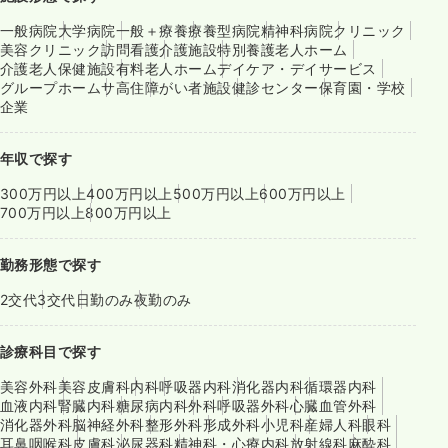
一般病院
大学病院
一般＋療養
療養型病院
精神科病院
クリニック
美容クリニック
訪問看護
介護施設
特別養護老人ホーム
介護老人保健施設
有料老人ホーム
デイケア・デイサービス
グループホーム
サ高住
障がい者施設
健診センター
保育園・学校
企業
年収で探す
300万円以上
400万円以上
500万円以上
600万円以上
700万円以上
800万円以上
勤務形態で探す
2交代
3交代
日勤のみ
夜勤のみ
診療科目で探す
美容外科
美容皮膚科
内科
呼吸器内科
消化器内科
循環器内科
血液内科
腎臓内科
糖尿病内科
外科
呼吸器外科
心臓血管外科
消化器外科
脳神経外科
整形外科
形成外科
小児科
産婦人科
眼科
耳鼻咽喉科
皮膚科
泌尿器科
精神科・心療内科
放射線科
麻酔科