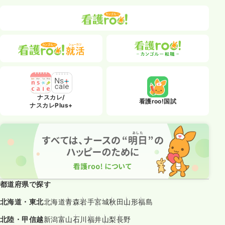
ナスカレ/
看護roo!国試
ナスカレPlus+
都道府県で探す
北海道・東北
北海道
青森
岩手
宮城
秋田
山形
福島
北陸・甲信越
新潟
富山
石川
福井
山梨
長野