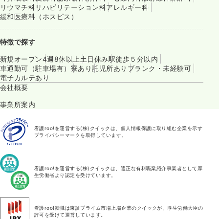
リウマチ科
リハビリテーション科
アレルギー科
緩和医療科（ホスピス）
特徴で探す
新規オープン
4週8休以上
土日休み
駅徒歩５分以内
車通勤可（駐車場有）
寮あり
託児所あり
ブランク・未経験可
電子カルテあり
会社概要
事業所案内
看護roo!を運営する(株)クイックは、個人情報保護に取り組む企業を示す
プライバシーマークを取得しています。
看護roo!を運営する(株)クイックは、適正な有料職業紹介事業者として厚
生労働省より認定を受けています。
看護roo!転職は東証プライム市場上場企業のクイックが、厚生労働大臣の
許可を受けて運営しています。