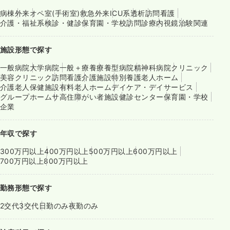
病棟
外来
オペ室(手術室)
救急外来
ICU系
透析
訪問看護
介護・福祉系
検診・健診
保育園・学校
訪問診療
内視鏡
治験関連
施設形態で探す
一般病院
大学病院
一般＋療養
療養型病院
精神科病院
クリニック
美容クリニック
訪問看護
介護施設
特別養護老人ホーム
介護老人保健施設
有料老人ホーム
デイケア・デイサービス
グループホーム
サ高住
障がい者施設
健診センター
保育園・学校
企業
年収で探す
300万円以上
400万円以上
500万円以上
600万円以上
700万円以上
800万円以上
勤務形態で探す
2交代
3交代
日勤のみ
夜勤のみ