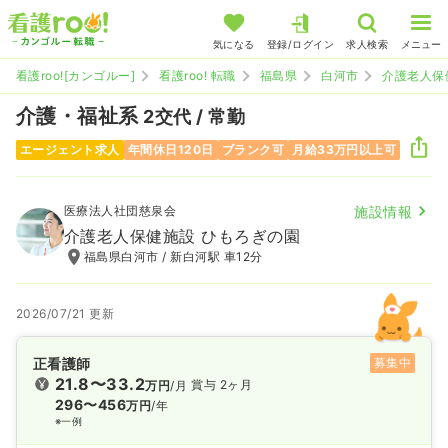
気になる
登録/ログイン
求人検索
メニュー
看護roo![カンゴルー]
看護roo! 転職
福島県
白河市
介護老人保
介護・福祉系
2交代 / 常勤
エージェント求人
年間休日120日
ブランク可
月給33万円以上可
医療法人社団慈泉会
施設情報
介護老人保健施設 ひもろぎの園
福島県白河市 / 新白河駅 車12分
2026/07/21 更新
正看護師
募集中
21.8〜33.2
賞与 2ヶ月
万円
/月
296〜456
万円
/年
※一例