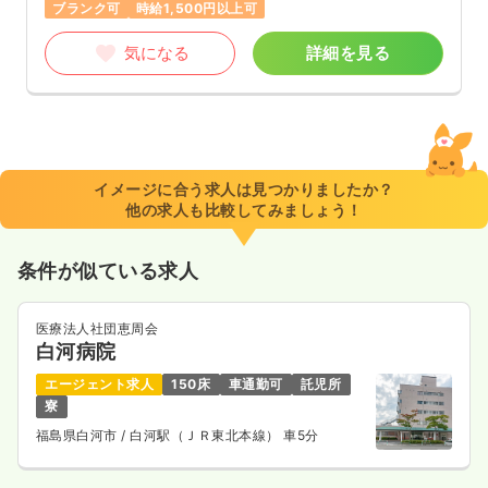
ブランク可
時給1,500円以上可
気になる
詳細を見る
イメージに合う求人は見つかりましたか？
他の求人も比較してみましょう！
条件が似ている求人
医療法人社団恵周会
白河病院
エージェント求人
150床
車通勤可
託児所
寮
福島県白河市
/ 白河駅（ＪＲ東北本線） 車5分