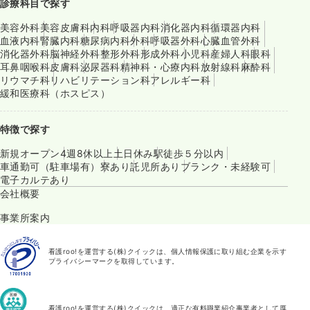
診療科目で探す
美容外科
美容皮膚科
内科
呼吸器内科
消化器内科
循環器内科
血液内科
腎臓内科
糖尿病内科
外科
呼吸器外科
心臓血管外科
消化器外科
脳神経外科
整形外科
形成外科
小児科
産婦人科
眼科
耳鼻咽喉科
皮膚科
泌尿器科
精神科・心療内科
放射線科
麻酔科
リウマチ科
リハビリテーション科
アレルギー科
緩和医療科（ホスピス）
特徴で探す
新規オープン
4週8休以上
土日休み
駅徒歩５分以内
車通勤可（駐車場有）
寮あり
託児所あり
ブランク・未経験可
電子カルテあり
会社概要
事業所案内
看護roo!を運営する(株)クイックは、個人情報保護に取り組む企業を示す
プライバシーマークを取得しています。
看護roo!を運営する(株)クイックは、適正な有料職業紹介事業者として厚