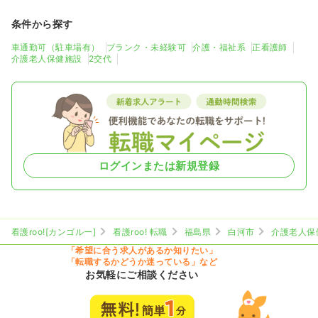
条件から探す
車通勤可（駐車場有）
ブランク・未経験可
介護・福祉系
正看護師
介護老人保健施設
2交代
ログインまたは新規登録
看護roo![カンゴルー]
看護roo! 転職
福島県
白河市
介護老人保
「希望に合う求人があるか知りたい」
「転職するかどうか迷っている」など
お気軽にご相談ください