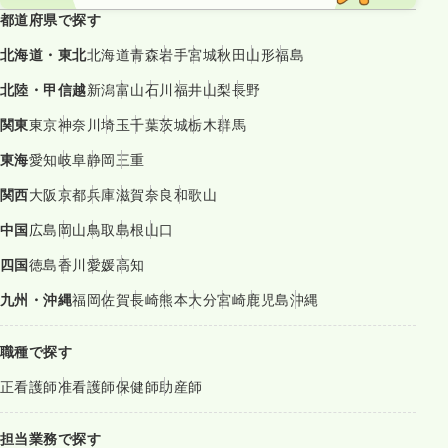
都道府県で探す
北海道・東北
北海道
青森
岩手
宮城
秋田
山形
福島
北陸・甲信越
新潟
富山
石川
福井
山梨
長野
関東
東京
神奈川
埼玉
千葉
茨城
栃木
群馬
東海
愛知
岐阜
静岡
三重
関西
大阪
京都
兵庫
滋賀
奈良
和歌山
中国
広島
岡山
鳥取
島根
山口
四国
徳島
香川
愛媛
高知
九州・沖縄
福岡
佐賀
長崎
熊本
大分
宮崎
鹿児島
沖縄
職種で探す
正看護師
准看護師
保健師
助産師
担当業務で探す