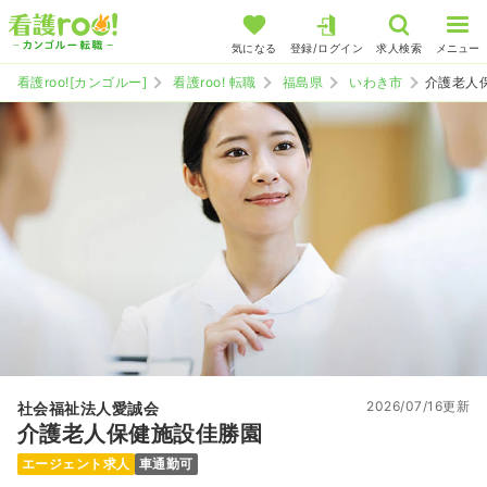
気になる
登録/ログイン
求人検索
メニュー
看護roo![カンゴルー]
看護roo! 転職
福島県
いわき市
介護老人
2026/07/16更新
社会福祉法人愛誠会
介護老人保健施設佳勝園
エージェント求人
車通勤可