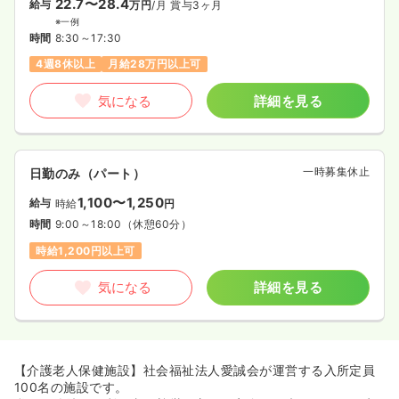
22.7〜28.4
給与
万円
/月
賞与3ヶ月
※一例
時間
8:30～17:30
4週8休以上
月給28万円以上可
気になる
詳細を見る
一時募集休止
日勤のみ（パート）
1,100〜1,250
給与
時給
円
時間
9:00～18:00
（休憩60分）
時給1,200円以上可
気になる
詳細を見る
【介護老人保健施設】社会福祉法人愛誠会が運営する入所定員
100名の施設です。