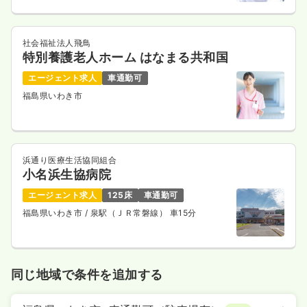
社会福祉法人飛鳥
特別養護老人ホーム はなまる共和国
エージェント求人
車通勤可
福島県いわき市
浜通り医療生活協同組合
小名浜生協病院
エージェント求人
125床
車通勤可
福島県いわき市
/ 泉駅（ＪＲ常磐線） 車15分
同じ地域で条件を追加する