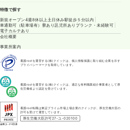
特徴で探す
新規オープン
4週8休以上
土日休み
駅徒歩５分以内
車通勤可（駐車場有）
寮あり
託児所あり
ブランク・未経験可
電子カルテあり
会社概要
事業所案内
看護roo!を運営する(株)クイックは、個人情報保護に取り組む企業を示す
プライバシーマークを取得しています。
看護roo!を運営する(株)クイックは、適正な有料職業紹介事業者として厚
生労働省より認定を受けています。
看護roo!転職は東証プライム市場上場企業のクイックが、厚生労働大臣の
許可を受けて運営しています。
厚生労働大臣許可27-ユ-020100