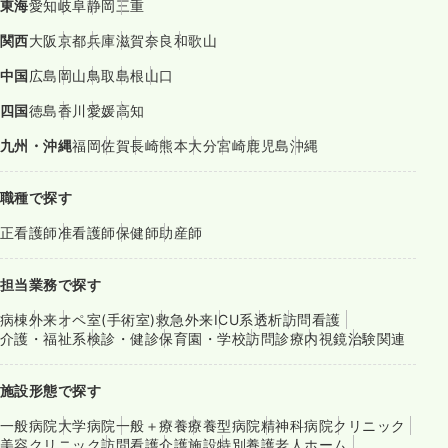
東海
愛知
岐阜
静岡
三重
関西
大阪
京都
兵庫
滋賀
奈良
和歌山
中国
広島
岡山
鳥取
島根
山口
四国
徳島
香川
愛媛
高知
九州・沖縄
福岡
佐賀
長崎
熊本
大分
宮崎
鹿児島
沖縄
職種で探す
正看護師
准看護師
保健師
助産師
担当業務で探す
病棟
外来
オペ室(手術室)
救急外来
ICU系
透析
訪問看護
介護・福祉系
検診・健診
保育園・学校
訪問診療
内視鏡
治験関連
施設形態で探す
一般病院
大学病院
一般＋療養
療養型病院
精神科病院
クリニック
美容クリニック
訪問看護
介護施設
特別養護老人ホーム