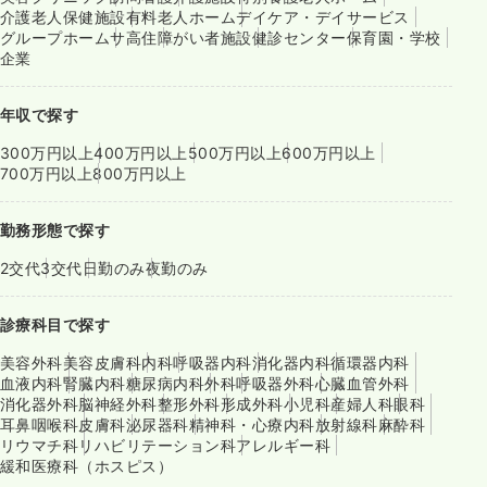
介護老人保健施設
有料老人ホーム
デイケア・デイサービス
グループホーム
サ高住
障がい者施設
健診センター
保育園・学校
企業
年収で探す
300万円以上
400万円以上
500万円以上
600万円以上
700万円以上
800万円以上
勤務形態で探す
2交代
3交代
日勤のみ
夜勤のみ
診療科目で探す
美容外科
美容皮膚科
内科
呼吸器内科
消化器内科
循環器内科
血液内科
腎臓内科
糖尿病内科
外科
呼吸器外科
心臓血管外科
消化器外科
脳神経外科
整形外科
形成外科
小児科
産婦人科
眼科
耳鼻咽喉科
皮膚科
泌尿器科
精神科・心療内科
放射線科
麻酔科
リウマチ科
リハビリテーション科
アレルギー科
緩和医療科（ホスピス）