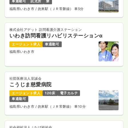
車通勤可
託児所
寮
福島県いわき市
/ 勿来駅（ＪＲ常磐線） 車5分
株式会社アデット 訪問看護介護ステーション
いわき訪問看護リハビリステーションα
エージェント求人
車通勤可
福島県いわき市
社団医療法人至誠会
こうじま慈愛病院
エージェント求人
120床
電子カルテ
車通勤可
福島県いわき市
/ 勿来駅（ＪＲ常磐線） 車10分
社会福祉法人ふたば福祉会