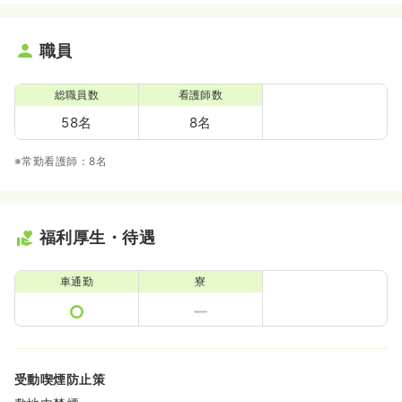
職員
総職員数
看護師数
58名
8名
※常勤看護師：8名
福利厚生・待遇
車通勤
寮
受動喫煙防止策