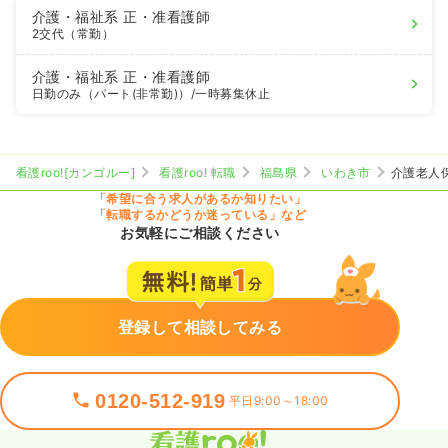
介護・福祉系
正・准看護師
2交代（常勤）
介護・福祉系
正・准看護師
日勤のみ（パート(非常勤)）
/一時募集休止
看護roo![カンゴルー]
看護roo! 転職
福島県
いわき市
介護老人
「希望に合う求人があるか知りたい」
「転職するかどうか迷っている」など
お気軽にご相談ください
登録して相談してみる
0120-512-919
平日9:00～18:00