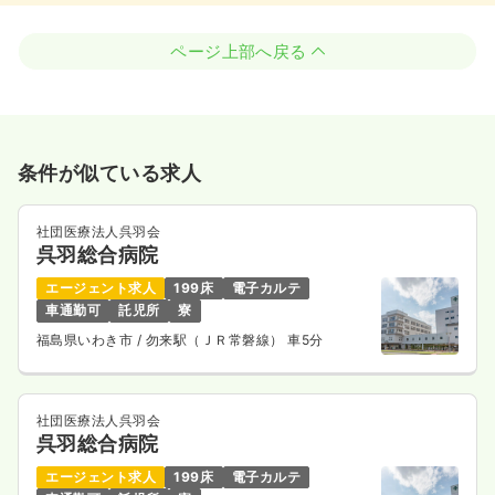
ページ上部へ戻る
条件が似ている求人
社団医療法人呉羽会
呉羽総合病院
エージェント求人
199床
電子カルテ
車通勤可
託児所
寮
福島県いわき市
/ 勿来駅（ＪＲ常磐線） 車5分
社団医療法人呉羽会
呉羽総合病院
エージェント求人
199床
電子カルテ