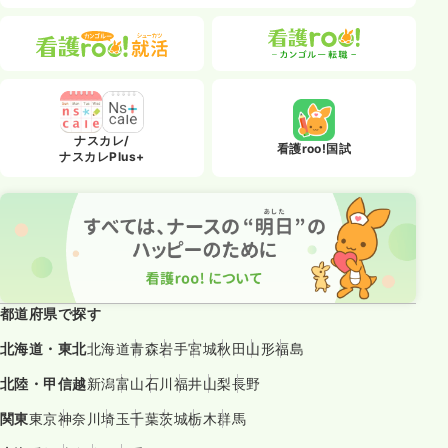
ナスカレ/
看護roo!国試
ナスカレPlus+
都道府県で探す
北海道・東北
北海道
青森
岩手
宮城
秋田
山形
福島
北陸・甲信越
新潟
富山
石川
福井
山梨
長野
関東
東京
神奈川
埼玉
千葉
茨城
栃木
群馬