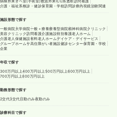
病棟
外来
オペ室(手術室)
救急外来
ICU系
透析
訪問看護
介護・福祉系
検診・健診
保育園・学校
訪問診療
内視鏡
治験関連
施設形態で探す
一般病院
大学病院
一般＋療養
療養型病院
精神科病院
クリニック
美容クリニック
訪問看護
介護施設
特別養護老人ホーム
介護老人保健施設
有料老人ホーム
デイケア・デイサービス
グループホーム
サ高住
障がい者施設
健診センター
保育園・学校
企業
年収で探す
300万円以上
400万円以上
500万円以上
600万円以上
700万円以上
800万円以上
勤務形態で探す
2交代
3交代
日勤のみ
夜勤のみ
診療科目で探す