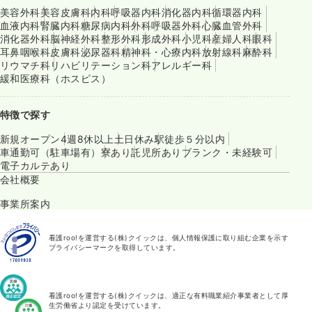
美容外科
美容皮膚科
内科
呼吸器内科
消化器内科
循環器内科
血液内科
腎臓内科
糖尿病内科
外科
呼吸器外科
心臓血管外科
消化器外科
脳神経外科
整形外科
形成外科
小児科
産婦人科
眼科
耳鼻咽喉科
皮膚科
泌尿器科
精神科・心療内科
放射線科
麻酔科
リウマチ科
リハビリテーション科
アレルギー科
緩和医療科（ホスピス）
特徴で探す
新規オープン
4週8休以上
土日休み
駅徒歩５分以内
車通勤可（駐車場有）
寮あり
託児所あり
ブランク・未経験可
電子カルテあり
会社概要
事業所案内
看護roo!を運営する(株)クイックは、個人情報保護に取り組む企業を示す
プライバシーマークを取得しています。
看護roo!を運営する(株)クイックは、適正な有料職業紹介事業者として厚
生労働省より認定を受けています。