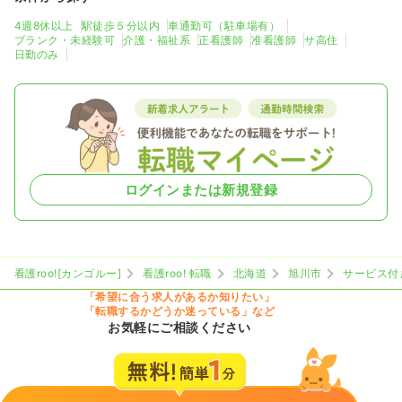
4週8休以上
駅徒歩５分以内
車通勤可（駐車場有）
ブランク・未経験可
介護・福祉系
正看護師
准看護師
サ高住
日勤のみ
ログインまたは新規登録
看護roo![カンゴルー]
看護roo! 転職
北海道
旭川市
サービス付
「希望に合う求人があるか知りたい」
「転職するかどうか迷っている」など
お気軽にご相談ください