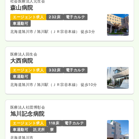
社会医療法人元生会
森山病院
エージェント求人
232床
電子カルテ
車通勤可
北海道旭川市
/ 旭川駅（ＪＲ宗谷本線） 徒歩3分
医療法人回生会
大西病院
エージェント求人
332床
電子カルテ
車通勤可
北海道旭川市
/ 旭川駅（ＪＲ宗谷本線） 徒歩10分
医療法人社団博彰会
旭川記念病院
エージェント求人
118床
電子カルテ
車通勤可
託児所
寮
北海道旭川市