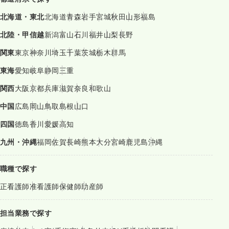
北海道・東北
北海道
青森
岩手
宮城
秋田
山形
福島
北陸・甲信越
新潟
富山
石川
福井
山梨
長野
関東
東京
神奈川
埼玉
千葉
茨城
栃木
群馬
東海
愛知
岐阜
静岡
三重
関西
大阪
京都
兵庫
滋賀
奈良
和歌山
中国
広島
岡山
鳥取
島根
山口
四国
徳島
香川
愛媛
高知
九州・沖縄
福岡
佐賀
長崎
熊本
大分
宮崎
鹿児島
沖縄
職種で探す
正看護師
准看護師
保健師
助産師
担当業務で探す