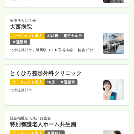
医療法人回生会
大西病院
エージェント求人
332床
電子カルテ
車通勤可
北海道旭川市
/ 旭川駅（ＪＲ宗谷本線） 徒歩10分
とくひろ整形外科クリニック
エージェント求人
18床
車通勤可
北海道旭川市
社会福祉法人旭川共生会
特別養護老人ホーム共生園
エージェント求人
車通勤可