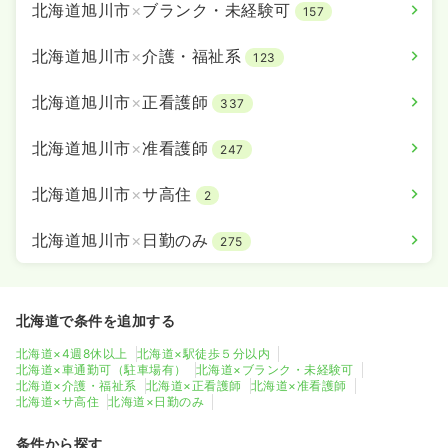
北海道旭川市
×
ブランク・未経験可
157
北海道旭川市
×
介護・福祉系
123
北海道旭川市
×
正看護師
337
北海道旭川市
×
准看護師
247
北海道旭川市
×
サ高住
2
北海道旭川市
×
日勤のみ
275
北海道で条件を追加する
北海道×4週8休以上
北海道×駅徒歩５分以内
北海道×車通勤可（駐車場有）
北海道×ブランク・未経験可
北海道×介護・福祉系
北海道×正看護師
北海道×准看護師
北海道×サ高住
北海道×日勤のみ
条件から探す