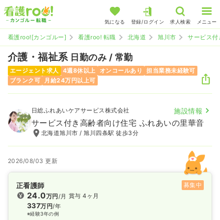
気になる
登録/ログイン
求人検索
メニュー
看護roo![カンゴルー]
看護roo! 転職
北海道
旭川市
サービス付
介護・福祉系
日勤のみ / 常勤
エージェント求人
4週8休以上
オンコールあり
担当業務未経験可
ブランク可
月給24万円以上可
日総ふれあいケアサービス株式会社
施設情報
サービス付き高齢者向け住宅 ふれあいの里華音
北海道旭川市 / 旭川四条駅 徒歩3分
2026/08/03 更新
正看護師
募集中
24.0
賞与 4ヶ月
万円
/月
337
万円
/年
※経験3年の例