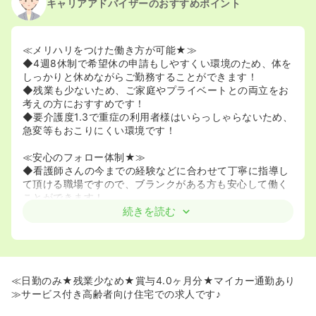
キャリアアドバイザーのおすすめポイント
2023/03/29
正・准看護師の募集を休止
2022/12/08
正・准看護師の募集を開始
2022/09/13
正・准看護師の募集を休止
≪メリハリをつけた働き方が可能★≫
◆4週8休制で希望休の申請もしやすくい環境のため、体を
しっかりと休めながらご勤務することができます！
◆残業も少ないため、ご家庭やプライベートとの両立をお
考えの方におすすめです！
◆要介護度1.3で重症の利用者様はいらっしゃらないため、
急変等もおこりにくい環境です！
≪安心のフォロー体制★≫
◆看護師さんの今までの経験などに合わせて丁寧に指導し
て頂ける職場ですので、ブランクがある方も安心して働く
ことができます！
◆職員のみなさんは優しい方ばかりで、「焦らないで良い
続きを読む
ですよ～わからないことないですか」などと声をかけてい
ただけるため、分からない事も聞きやすい環境です！
≪働きやすい環境あり★≫
◆マイカー通勤可能なため、車通勤の方も安心して通勤い
≪日勤のみ★残業少なめ★賞与4.0ヶ月分★マイカー通勤あり
ただけます！
≫サービス付き高齢者向け住宅での求人です♪
◆旭川四条駅から徒歩3分の立地のためアクセス抜群で