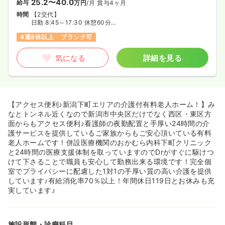
25.2〜40.0
給与
万円
/月
賞与4ヶ月
時間
【2交代】
日勤 8:45～17:30 休憩60分
夜勤 17:00～翌9:30 休憩120分
4週8休以上
ブランク可
気になる
詳細を見る
【アクセス便利♪新潟下町エリアの介護付有料老人ホーム！】み
なとトンネル近くなので新潟市中央区だけでなく西区・東区方
面からもアクセス便利♪看護師の夜勤配置と手厚い24時間の介
護サービスを提供しているご家族からもご安心頂いている有料
老人ホームです！併設医療機関のおかむら内科下町クリニック
と24時間の医療支援体制を取っていますのでDrがすぐに駆けつ
けて下さることで職員も安心して勤務出来る環境です！完全個
室でプライバシーに配慮した1対1の手厚い質の高い介護を提供
しています♪有給消化率70％以上！年間休日119日とお休みも充
実しています♪
施設形態・診療科目