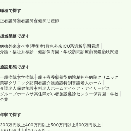
職種で探す
正看護師
准看護師
保健師
助産師
担当業務で探す
病棟
外来
オペ室(手術室)
救急外来
ICU系
透析
訪問看護
介護・福祉系
検診・健診
保育園・学校
訪問診療
内視鏡
治験関連
施設形態で探す
一般病院
大学病院
一般＋療養
療養型病院
精神科病院
クリニック
美容クリニック
訪問看護
介護施設
特別養護老人ホーム
介護老人保健施設
有料老人ホーム
デイケア・デイサービス
グループホーム
サ高住
障がい者施設
健診センター
保育園・学校
企業
年収で探す
300万円以上
400万円以上
500万円以上
600万円以上
700万円以上
800万円以上