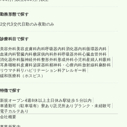
勤務形態で探す
2交代
3交代
日勤のみ
夜勤のみ
診療科目で探す
美容外科
美容皮膚科
内科
呼吸器内科
消化器内科
循環器内科
血液内科
腎臓内科
糖尿病内科
外科
呼吸器外科
心臓血管外科
消化器外科
脳神経外科
整形外科
形成外科
小児科
産婦人科
眼科
耳鼻咽喉科
皮膚科
泌尿器科
精神科・心療内科
放射線科
麻酔科
リウマチ科
リハビリテーション科
アレルギー科
緩和医療科（ホスピス）
特徴で探す
新規オープン
4週8休以上
土日休み
駅徒歩５分以内
車通勤可（駐車場有）
寮あり
託児所あり
ブランク・未経験可
電子カルテあり
会社概要
事業所案内