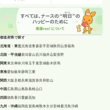
都道府県で探す
北海道・東北
北海道
青森
岩手
宮城
秋田
山形
福島
北陸・甲信越
新潟
富山
石川
福井
山梨
長野
関東
東京
神奈川
埼玉
千葉
茨城
栃木
群馬
東海
愛知
岐阜
静岡
三重
関西
大阪
京都
兵庫
滋賀
奈良
和歌山
中国
広島
岡山
鳥取
島根
山口
四国
徳島
香川
愛媛
高知
九州・沖縄
福岡
佐賀
長崎
熊本
大分
宮崎
鹿児島
沖縄