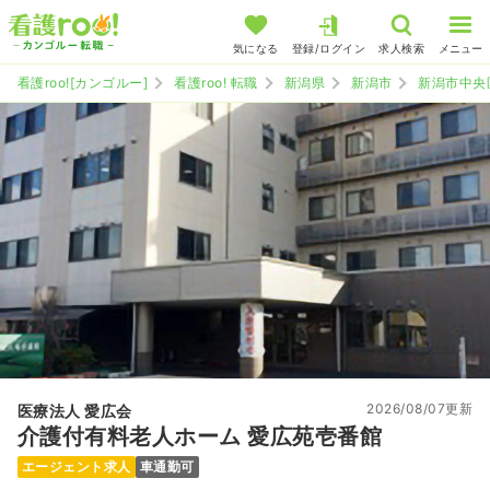
気になる
登録/ログイン
求人検索
メニュー
看護roo![カンゴルー]
看護roo! 転職
新潟県
新潟市
新潟市中央
2026/08/07更新
医療法人 愛広会
介護付有料老人ホーム 愛広苑壱番館
エージェント求人
車通勤可