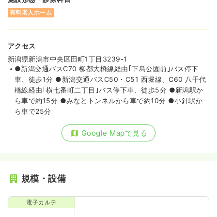
有料老人ホーム
アクセス
新潟県新潟市中央区田町1丁目3239-1
●新潟交通バスC70 柳都大橋線経由｢下島公園前｣バス停下
車、徒歩1分 ●新潟交通バスC50・C51 西堀線、C60 八千代
橋線経由｢横七番町二丁目｣バス停下車、徒歩5分 ●新潟駅か
ら車で約15分 ●みなとトンネルから車で約10分 ●小針駅か
ら車で25分
Google Mapで見る
規模・設備
電子カルテ