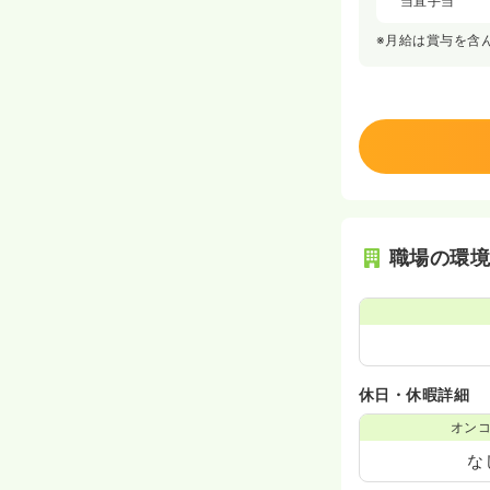
当直手当
※月給は賞与を含
職場の環
休日・休暇詳細
オン
な