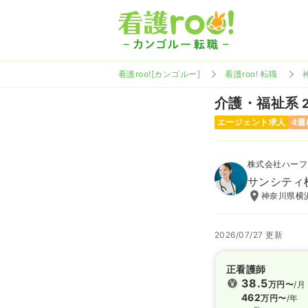
看護roo![カンゴルー]
看護roo! 転職
介護・福祉系
エージェント求人
4週
株式会社ハーフ
サンシティ
神奈川県横浜
2026/07/27 更新
正看護師
38.5
万円〜
/月
462
万円〜
/年