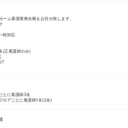
ホーム看護業務全般をお任せ致します。
ク
一時対応
名(正看護師のみ)
代
JT
ごとに看護師3名
ロアごとに看護師1名(2名)
目