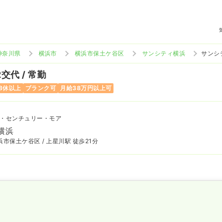
神奈川県
横浜市
横浜市保土ケ谷区
サンシティ横浜
サンシ
2交代 / 常勤
8休以上
ブランク可
月給38万円以上可
・センチュリー・モア
横浜
市保土ケ谷区 / 上星川駅 徒歩21分