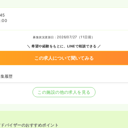
:45
:00
2026/07/27（11日前）
募集状況更新日：
希望や経験をもとに、LINEで相談できる
この求人について聞いてみる
募集履歴
師の募集を開始
師の募集を休止
この施設の他の求人を見る
の募集を開始
師の募集を休止
師の募集を開始
師の募集を休止
師の募集を開始
師を休止中
アドバイザーのおすすめポイント