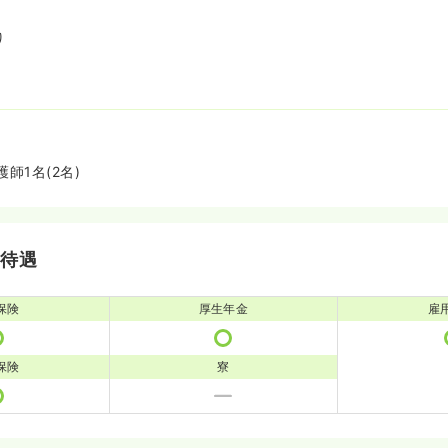
り
師1名(2名)
・待遇
保険
厚生年金
雇
保険
寮