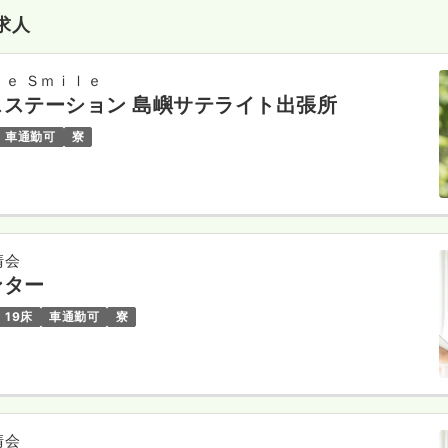
求人
ｅ Ｓｍｉｌｅ
ステーション 島嶼サテライト出張所
車通勤可
寮
清会
ンター
19床
車通勤可
寮
清会