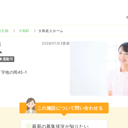
東京都
大島町
大島老人ホーム
2026/07/03更新
里
ム
車通勤可
字地の岡45-1
この施設について問い合わせる
最新の募集状況が知りたい