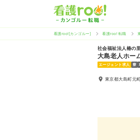
看護roo![カンゴルー]
看護roo! 転職
社会福祉法人椿の
大島老人ホー
エージェント求人
寮
東京都大島町元町