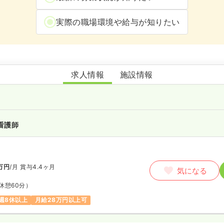
実際の職場環境や給与が知りたい
大島老人ホーム
求人情報
施設情報
看護師
万円
/月
賞与4.4ヶ月
気になる
休憩60分）
週8休以上
月給28万円以上可