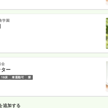
倉学園
園
清会
ンター
19床
車通勤可
寮
を追加する