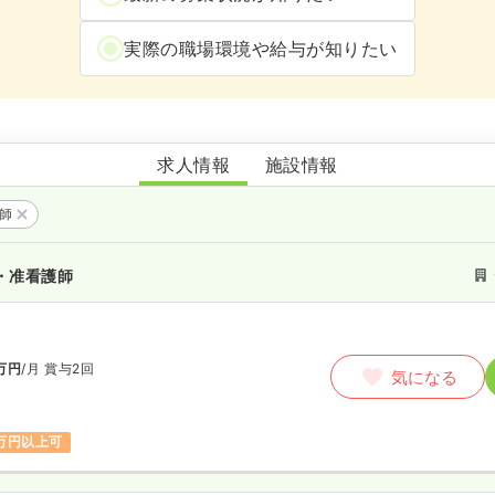
実際の職場環境や給与が知りたい
かもめの里
求人情報
施設情報
護師
・准看護師
万円
/月
賞与2回
気になる
万円以上可