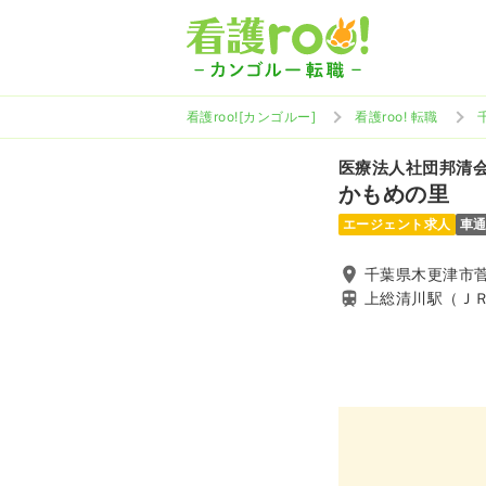
看護roo![カンゴルー]
看護roo! 転職
医療法人社団邦清
かもめの里
エージェント求人
車
千葉県木更津市菅生
上総清川駅（Ｊ