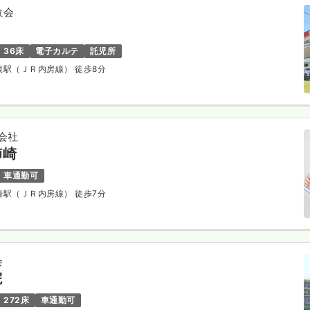
敬会
36床
電子カルテ
託児所
巌根駅（ＪＲ内房線） 徒歩8分
会社
姉崎
車通勤可
ヶ崎駅（ＪＲ内房線） 徒歩7分
会
院
272床
車通勤可