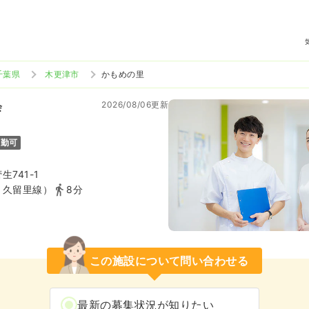
千葉県
木更津市
かもめの里
2026/08/06更新
会
通勤可
741-1
Ｒ久留里線）
8分
この施設について問い合わせる
最新の募集状況が知りたい