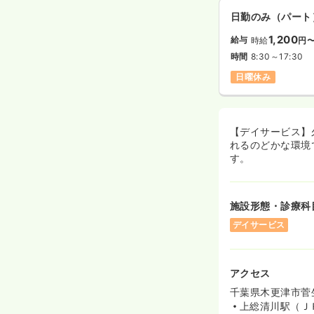
日勤のみ（パート
1,200
給与
時給
円
時間
8:30～17:30
日曜休み
【デイサービス】
れるのどかな環境
す。
施設形態・診療科
デイサービス
アクセス
千葉県木更津市菅生
上総清川駅（Ｊ