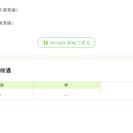
久留里線）
留里線）
Google Mapで見る
・待遇
通勤
寮