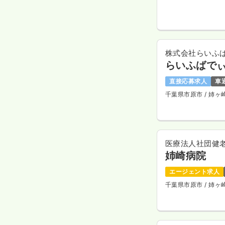
株式会社らいふ
らいふばで
直接応募求人
車
千葉県市原市
/ 姉ヶ
医療法人社団健
姉崎病院
エージェント求人
千葉県市原市
/ 姉