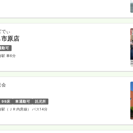
ばでぃ
ぃ市原店
通勤可
崎駅 車6分
老会
99床
車通勤可
託児所
ヶ崎駅（ＪＲ内房線） バス14分