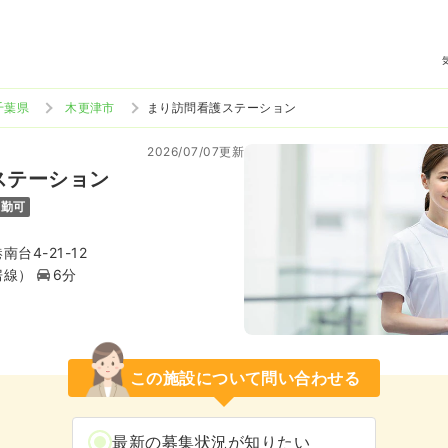
千葉県
木更津市
まり訪問看護ステーション
2026/07/07更新
ステーション
通勤可
台4-21-12
房線）
6分
この施設について問い合わせる
最新の募集状況が知りたい