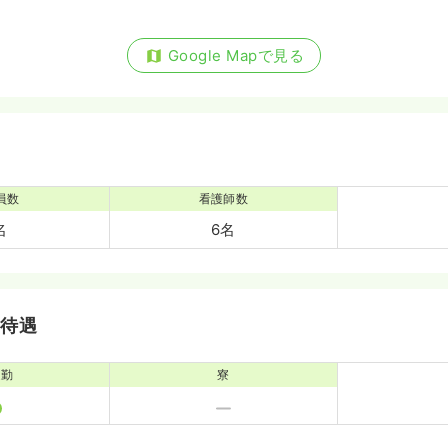
Google Mapで見る
員数
看護師数
名
6名
・待遇
通勤
寮