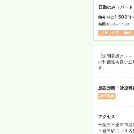
日勤のみ（パート
1,500
給与
時給
円
時間
8:00～17:00
ブランク可
時給1
【訪問看護ステー
の利便性も良い立
す。
施設形態・診療科
訪問看護
アクセス
千葉県木更津市港南台
君津駅（ＪＲ内