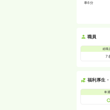
車6分
職員
総職
7
福利厚生
車