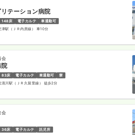
ビリテーション病院
148床
電子カルテ
車通勤可
木更津駅（ＪＲ内房線） 車10分
清会
病院
83床
電子カルテ
車通勤可
寮
上総清川駅（ＪＲ久留里線） 徒歩2分
敬会
36床
電子カルテ
託児所