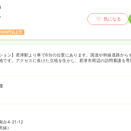
）
〜
気になる
,500円以上可
ション】君津駅より車で6分の位置にあります。国道や幹線道路から
地です。アクセスに長けた立地を生かし、君津市周辺の訪問看護を専
目
4-21-12
房線）