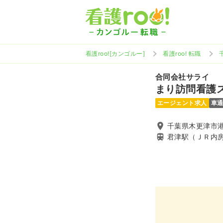
看護roo![カンゴルー]
看護roo! 転職
合同会社サライ
まり訪問看護
エージェント求人
車
千葉県木更津市港南
君津駅（ＪＲ内