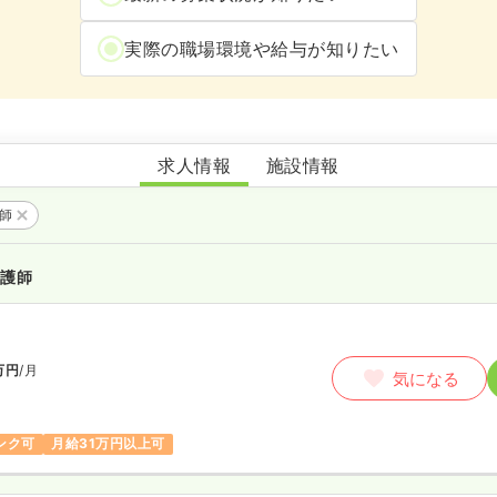
実際の職場環境や給与が知りたい
まり訪問看護ステーション
求人情報
施設情報
護師
看護師
万円
/月
気になる
ンク可
月給31万円以上可