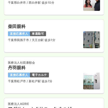
千葉県白井市
/ 西白井駅 徒歩10分
柴田眼科
直接応募求人
車通勤可
千葉県我孫子市
/ 天王台駅 徒歩1分
医療法人社団康順会
丹羽眼科
直接応募求人
電子カルテ
千葉県松戸市
/ 新松戸駅 徒歩7分
医療法人AGRIE