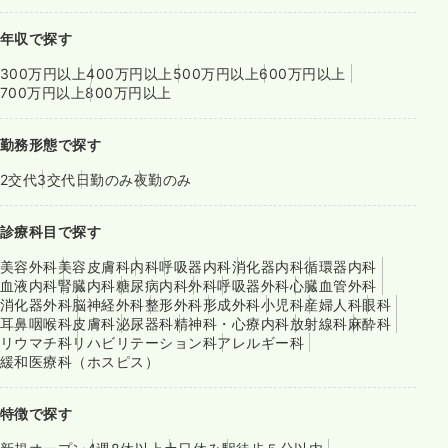
年収で探す
300万円以上
400万円以上
500万円以上
600万円以上
700万円以上
800万円以上
勤務形態で探す
2交代
3交代
日勤のみ
夜勤のみ
診療科目で探す
美容外科
美容皮膚科
内科
呼吸器内科
消化器内科
循環器内科
血液内科
腎臓内科
糖尿病内科
外科
呼吸器外科
心臓血管外科
消化器外科
脳神経外科
整形外科
形成外科
小児科
産婦人科
眼科
耳鼻咽喉科
皮膚科
泌尿器科
精神科・心療内科
放射線科
麻酔科
リウマチ科
リハビリテーション科
アレルギー科
緩和医療科（ホスピス）
特徴で探す