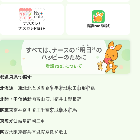
ナスカレ/
看護roo!国試
ナスカレPlus+
都道府県で探す
北海道・東北
北海道
青森
岩手
宮城
秋田
山形
福島
北陸・甲信越
新潟
富山
石川
福井
山梨
長野
関東
東京
神奈川
埼玉
千葉
茨城
栃木
群馬
東海
愛知
岐阜
静岡
三重
関西
大阪
京都
兵庫
滋賀
奈良
和歌山