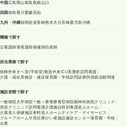
中国
広島
岡山
鳥取
島根
山口
四国
徳島
香川
愛媛
高知
九州・沖縄
福岡
佐賀
長崎
熊本
大分
宮崎
鹿児島
沖縄
職種で探す
正看護師
准看護師
保健師
助産師
担当業務で探す
病棟
外来
オペ室(手術室)
救急外来
ICU系
透析
訪問看護
介護・福祉系
検診・健診
保育園・学校
訪問診療
内視鏡
治験関連
施設形態で探す
一般病院
大学病院
一般＋療養
療養型病院
精神科病院
クリニック
美容クリニック
訪問看護
介護施設
特別養護老人ホーム
介護老人保健施設
有料老人ホーム
デイケア・デイサービス
グループホーム
サ高住
障がい者施設
健診センター
保育園・学校
企業