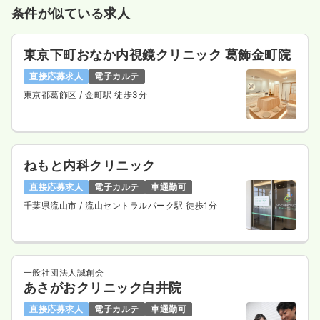
条件が似ている求人
東京下町おなか内視鏡クリニック 葛飾金町院
直接応募求人
電子カルテ
東京都葛飾区
/ 金町駅 徒歩3分
ねもと内科クリニック
直接応募求人
電子カルテ
車通勤可
千葉県流山市
/ 流山セントラルパーク駅 徒歩1分
一般社団法人誠創会
あさがおクリニック白井院
直接応募求人
電子カルテ
車通勤可