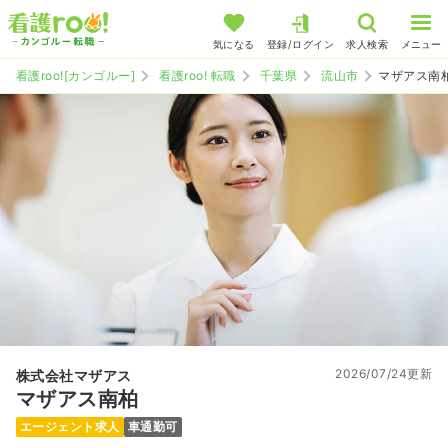
気になる
登録/ログイン
求人検索
メニュー
看護roo![カンゴルー]
看護roo! 転職
千葉県
流山市
マザアス南
2026/07/24更新
株式会社マザアス
マザアス南柏
エージェント求人
車通勤可