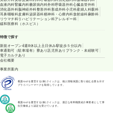
血液内科
腎臓内科
糖尿病内科
外科
呼吸器外科
心臓血管外科
消化器外科
脳神経外科
整形外科
形成外科
小児科
産婦人科
眼科
耳鼻咽喉科
皮膚科
泌尿器科
精神科・心療内科
放射線科
麻酔科
リウマチ科
リハビリテーション科
アレルギー科
緩和医療科（ホスピス）
特徴で探す
新規オープン
4週8休以上
土日休み
駅徒歩５分以内
車通勤可（駐車場有）
寮あり
託児所あり
ブランク・未経験可
電子カルテあり
会社概要
事業所案内
看護roo!を運営する(株)クイックは、個人情報保護に取り組む企業を示す
プライバシーマークを取得しています。
看護roo!を運営する(株)クイックは、適正な有料職業紹介事業者として厚
生労働省より認定を受けています。