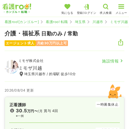
気になる
登録/ログイン
求人検索
メニュー
看護roo![カンゴルー]
看護roo! 転職
埼玉県
川越市
ミモザ川越
介護・福祉系
日勤のみ / 常勤
エージェント求人
月給30万円以上可
ミモザ株式会社
施設情報
ミモザ川越
埼玉県川越市 / 的場駅 徒歩10分
2026/08/04 更新
正看護師
一時募集休止
30.5
賞与 4回
万円〜
/月
※一例