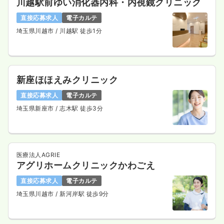
川越駅前ゆい消化器内科・内視鏡クリニック
直接応募求人
電子カルテ
埼玉県川越市
/ 川越駅 徒歩1分
新座ほほえみクリニック
直接応募求人
電子カルテ
埼玉県新座市
/ 志木駅 徒歩3分
医療法人AGRIE
アグリホームクリニックかわごえ
直接応募求人
電子カルテ
埼玉県川越市
/ 新河岸駅 徒歩9分