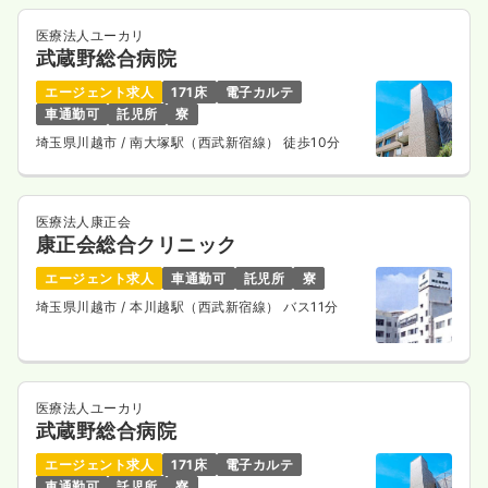
医療法人ユーカリ
武蔵野総合病院
エージェント求人
171床
電子カルテ
車通勤可
託児所
寮
埼玉県川越市
/ 南大塚駅（西武新宿線） 徒歩10分
医療法人康正会
康正会総合クリニック
エージェント求人
車通勤可
託児所
寮
埼玉県川越市
/ 本川越駅（西武新宿線） バス11分
医療法人ユーカリ
武蔵野総合病院
エージェント求人
171床
電子カルテ
車通勤可
託児所
寮