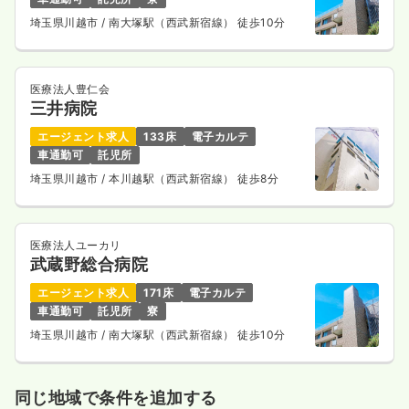
埼玉県川越市
/ 南大塚駅（西武新宿線） 徒歩10分
医療法人豊仁会
三井病院
エージェント求人
133床
電子カルテ
車通勤可
託児所
埼玉県川越市
/ 本川越駅（西武新宿線） 徒歩8分
医療法人ユーカリ
武蔵野総合病院
エージェント求人
171床
電子カルテ
車通勤可
託児所
寮
埼玉県川越市
/ 南大塚駅（西武新宿線） 徒歩10分
同じ地域で条件を追加する