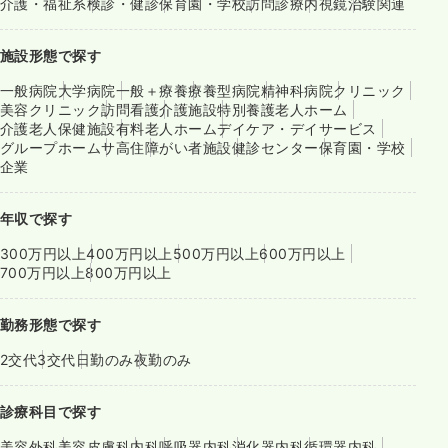
介護・福祉系
検診・健診
保育園・学校
訪問診療
内視鏡
治験関連
施設形態で探す
一般病院
大学病院
一般＋療養
療養型病院
精神科病院
クリニック
美容クリニック
訪問看護
介護施設
特別養護老人ホーム
介護老人保健施設
有料老人ホーム
デイケア・デイサービス
グループホーム
サ高住
障がい者施設
健診センター
保育園・学校
企業
年収で探す
300万円以上
400万円以上
500万円以上
600万円以上
700万円以上
800万円以上
勤務形態で探す
2交代
3交代
日勤のみ
夜勤のみ
診療科目で探す
美容外科
美容皮膚科
内科
呼吸器内科
消化器内科
循環器内科