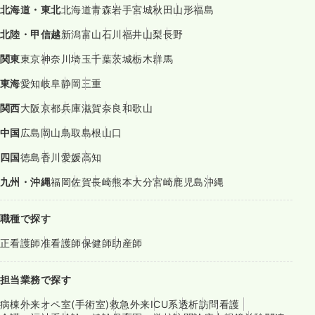
北海道・東北
北海道
青森
岩手
宮城
秋田
山形
福島
北陸・甲信越
新潟
富山
石川
福井
山梨
長野
関東
東京
神奈川
埼玉
千葉
茨城
栃木
群馬
東海
愛知
岐阜
静岡
三重
関西
大阪
京都
兵庫
滋賀
奈良
和歌山
中国
広島
岡山
鳥取
島根
山口
四国
徳島
香川
愛媛
高知
九州・沖縄
福岡
佐賀
長崎
熊本
大分
宮崎
鹿児島
沖縄
職種で探す
正看護師
准看護師
保健師
助産師
担当業務で探す
病棟
外来
オペ室(手術室)
救急外来
ICU系
透析
訪問看護