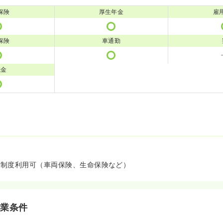
保険
厚生年金
雇
保険
車通勤
職金
厚生制度利用可（車両保険、生命保険など）
就業条件