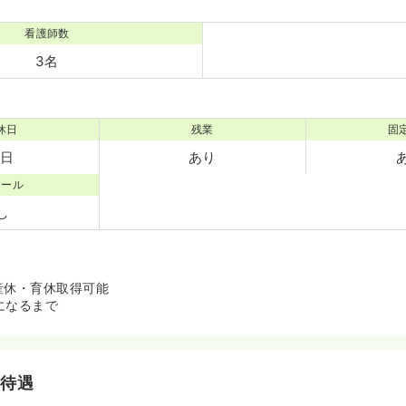
看護師数
3名
休日
残業
固
7日
あり
コール
し
産休・育休取得可能
になるまで
・待遇