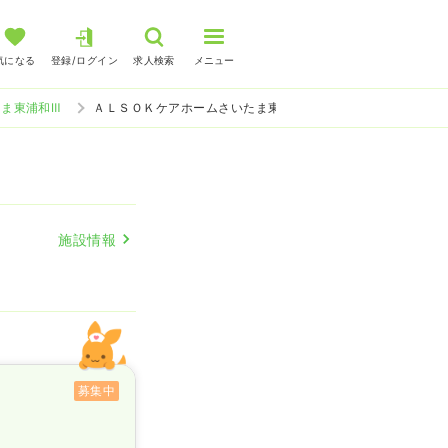
気になる
登録/ログイン
求人検索
メニュー
ま東浦和Ⅲ
ＡＬＳＯＫケアホームさいたま東浦和Ⅲ 介護・福祉系の看護師
施設情報
募集中