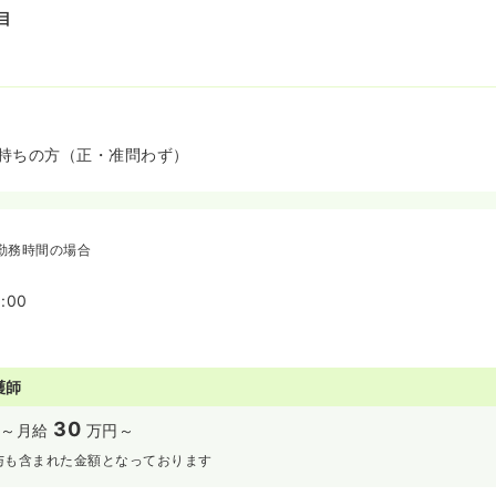
目
持ちの方（正・准問わず）
勤務時間の場合
:00
護師
30
～
月給
万円～
与も含まれた金額となっております