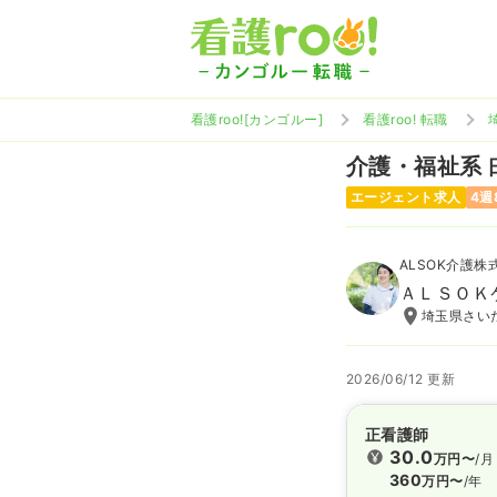
看護roo![カンゴルー]
看護roo! 転職
介護・福祉系
エージェント求人
4週
ALSOK介護株
ＡＬＳＯＫ
埼玉県さいた
2026/06/12 更新
正看護師
30.0
万円〜
/月
360
万円〜
/年