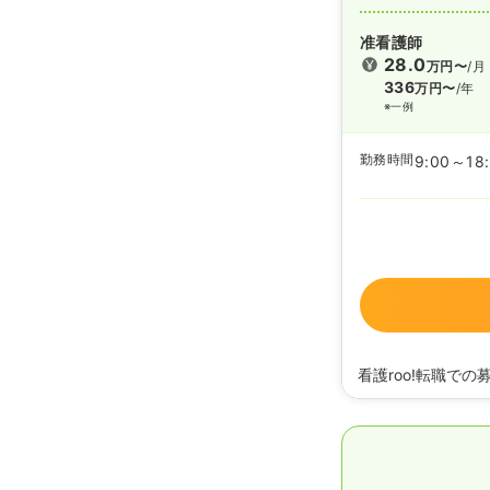
准看護師
28.0
万円〜
/月
336
万円〜
/年
※一例
勤務時間
9:00～18
看護roo!転職での
2026/04/27
正看護
2023/12/06
正・准
2022/12/01
正・准看
2022/06/16
正・准
2020/09/17
正・准