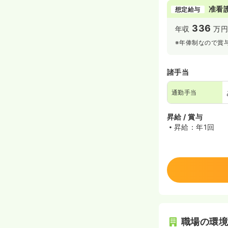
准看
想定給与
336
年収
万円
※年俸制なので賞
諸手当
通勤手当
昇給 / 賞与
昇給：年1回
職場の環