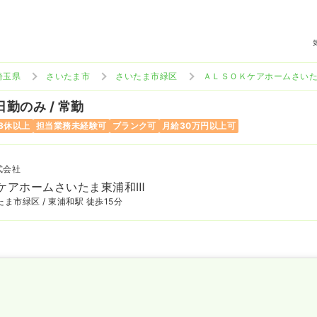
埼玉県
さいたま市
さいたま市緑区
ＡＬＳＯＫケアホームさいた
日勤のみ / 常勤
8休以上
担当業務未経験可
ブランク可
月給30万円以上可
式会社
ケアホームさいたま東浦和Ⅲ
ま市緑区 / 東浦和駅 徒歩15分