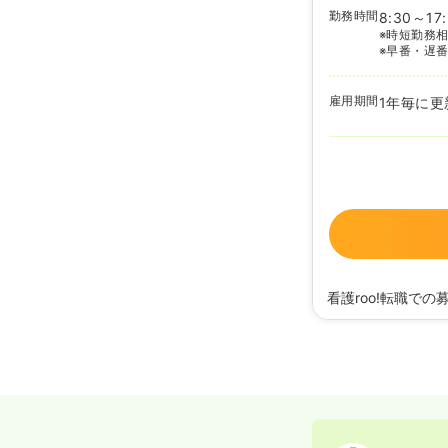
勤務時間
8:30～17
※時短勤務
※早番・遅
雇用期間
1年毎に更
看護roo!転職での
2025/08/21
正看護
2025/07/16
正看護
2024/10/11
正看護師