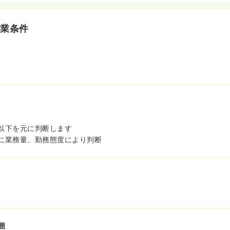
就業条件
以下を元に判断します
に業務量、勤務態度により判断
囲