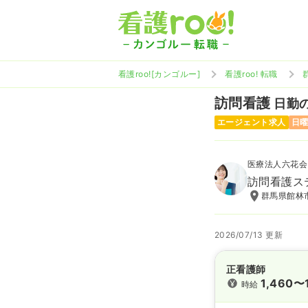
看護roo![カンゴルー]
看護roo! 転職
訪問看護
日勤の
エージェント求人
日
医療法人六花会
訪問看護ス
群馬県館林市
2026/07/13 更新
正看護師
1,460〜
時給