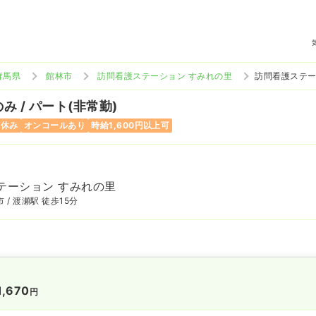
群馬県
館林市
訪問看護ステーション すみれの里
訪問看護ステー
み / パート(非常勤)
曜休み
オンコールあり
時給1,600円以上可
テーション すみれの里
 / 渡瀬駅 徒歩15分
1,670
円