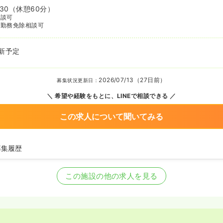
:30
（休憩60分）
相談可
番勤務免除相談可
新予定
2026/07/13（27日前）
募集状況更新日：
希望や経験をもとに、LINEで相談できる
この求人について聞いてみる
募集履歴
師の募集を開始
師の募集を休止
この施設の他の求人を見る
を募集中