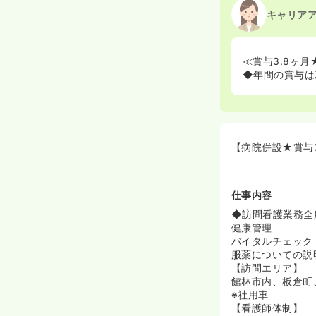
キャリア
≪賞与3.8ヶ月
◆年間の賞与は
【病院併設★賞与
仕事内容
◆訪問看護業務全
健康管理
バイタルチェック
服薬についての説
【訪問エリア】
館林市内、板倉町
※社用車
【看護師体制】