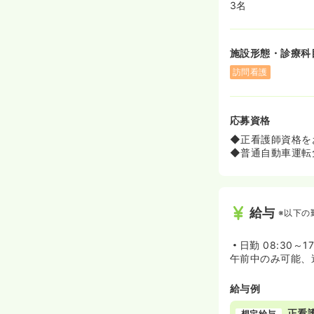
3名
施設形態・診療科
訪問看護
応募資格
◆正看護師資格を
◆普通自動車運転
給与
※以下の
日勤
08:30～1
午前中のみ可能、
給与例
正看
想定給与