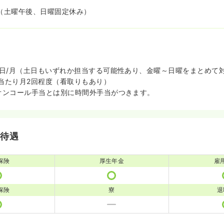
み（土曜午後、日曜固定休み）
0日/月（土日もいずれか担当する可能性あり、金曜～日曜をまとめて
当たり月2回程度（看取りもあり）
オンコール手当とは別に時間外手当がつきます。
・待遇
保険
厚生年金
雇
保険
寮
退