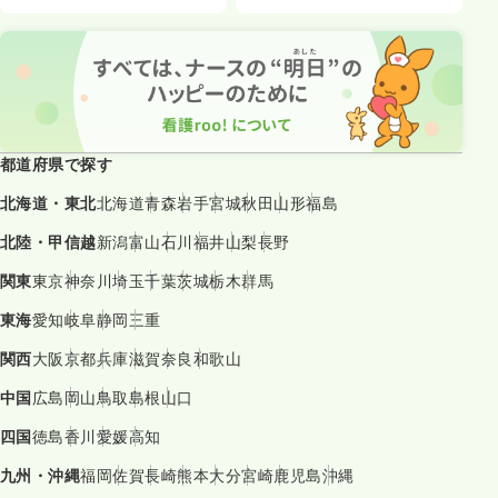
都道府県で探す
北海道・東北
北海道
青森
岩手
宮城
秋田
山形
福島
北陸・甲信越
新潟
富山
石川
福井
山梨
長野
関東
東京
神奈川
埼玉
千葉
茨城
栃木
群馬
東海
愛知
岐阜
静岡
三重
関西
大阪
京都
兵庫
滋賀
奈良
和歌山
中国
広島
岡山
鳥取
島根
山口
四国
徳島
香川
愛媛
高知
九州・沖縄
福岡
佐賀
長崎
熊本
大分
宮崎
鹿児島
沖縄