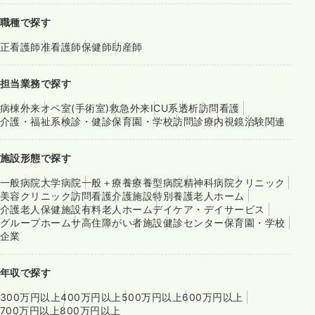
職種で探す
正看護師
准看護師
保健師
助産師
担当業務で探す
病棟
外来
オペ室(手術室)
救急外来
ICU系
透析
訪問看護
介護・福祉系
検診・健診
保育園・学校
訪問診療
内視鏡
治験関連
施設形態で探す
一般病院
大学病院
一般＋療養
療養型病院
精神科病院
クリニック
美容クリニック
訪問看護
介護施設
特別養護老人ホーム
介護老人保健施設
有料老人ホーム
デイケア・デイサービス
グループホーム
サ高住
障がい者施設
健診センター
保育園・学校
企業
年収で探す
300万円以上
400万円以上
500万円以上
600万円以上
700万円以上
800万円以上