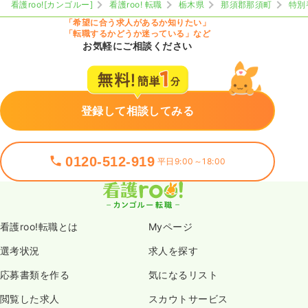
看護roo![カンゴルー]
看護roo! 転職
栃木県
那須郡那須町
特別
「希望に合う求人があるか知りたい」
「転職するかどうか迷っている」など
お気軽にご相談ください
登録して相談してみる
0120-512-919
平日9:00～18:00
看護roo!転職とは
Myページ
選考状況
求人を探す
応募書類を作る
気になるリスト
閲覧した求人
スカウトサービス