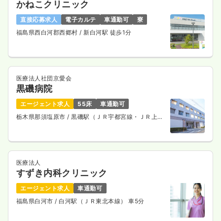
かねこクリニック
直接応募求人
電子カルテ
車通勤可
寮
福島県西白河郡西郷村
/ 新白河駅 徒歩1分
医療法人社団京愛会
黒磯病院
エージェント求人
55床
車通勤可
栃木県那須塩原市
/ 黒磯駅（ＪＲ宇都宮線・ＪＲ上野
東京ライン） 車8分
医療法人
すずき内科クリニック
エージェント求人
車通勤可
福島県白河市
/ 白河駅（ＪＲ東北本線） 車5分