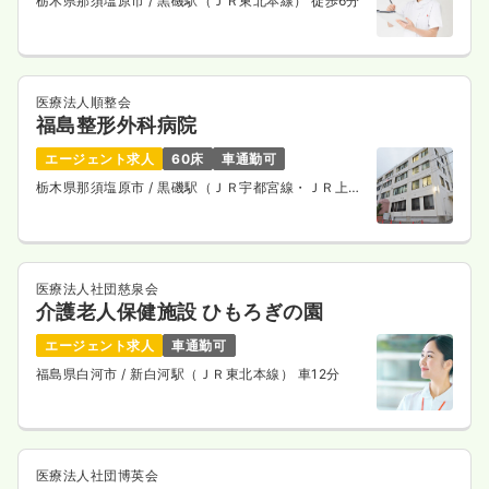
栃木県那須塩原市
/ 黒磯駅（ＪＲ東北本線） 徒歩6分
医療法人順整会
福島整形外科病院
エージェント求人
60床
車通勤可
栃木県那須塩原市
/ 黒磯駅（ＪＲ宇都宮線・ＪＲ上野
東京ライン） 車5分
医療法人社団慈泉会
介護老人保健施設 ひもろぎの園
エージェント求人
車通勤可
福島県白河市
/ 新白河駅（ＪＲ東北本線） 車12分
医療法人社団博英会