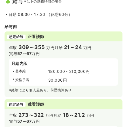
給与
※以下の勤務時間の場合
日勤
08:30～17:30 （休憩60分）
給与例
正看護師
想定給与
309～355
21～24
年収
万円
月給
万円
賞与
57～67
万円
月給内訳
基本給
180,000～210,000円
資格手当
30,000円
※経験により個人差あり。前歴換算あり
准看護師
想定給与
273～322
18～21.2
年収
万円
月給
万円
賞与
57～67
万円