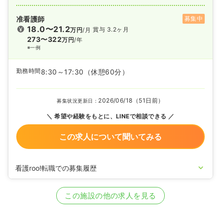
准看護師
募集中
18.0〜21.2
賞与 3.2ヶ月
万円
/月
273〜322
万円
/年
※一例
勤務時間
8:30～17:30
（休憩60分）
2026/06/18（51日前）
募集状況更新日：
希望や経験をもとに、LINEで相談できる
この求人について聞いてみる
看護roo!転職での募集履歴
2024/04/18
正・准看護師の募集を開始
2023/07/06
正・准看護師の募集を休止
この施設の他の求人を見る
2022/06/07
正・准看護師の募集を開始
2021/09/30
正・准看護師の募集を休止
2021/06/10
正・准看護師の募集を開始