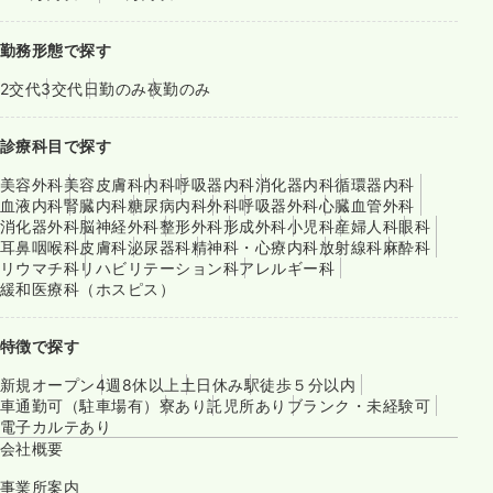
勤務形態で探す
2交代
3交代
日勤のみ
夜勤のみ
診療科目で探す
美容外科
美容皮膚科
内科
呼吸器内科
消化器内科
循環器内科
血液内科
腎臓内科
糖尿病内科
外科
呼吸器外科
心臓血管外科
消化器外科
脳神経外科
整形外科
形成外科
小児科
産婦人科
眼科
耳鼻咽喉科
皮膚科
泌尿器科
精神科・心療内科
放射線科
麻酔科
リウマチ科
リハビリテーション科
アレルギー科
緩和医療科（ホスピス）
特徴で探す
新規オープン
4週8休以上
土日休み
駅徒歩５分以内
車通勤可（駐車場有）
寮あり
託児所あり
ブランク・未経験可
電子カルテあり
会社概要
事業所案内