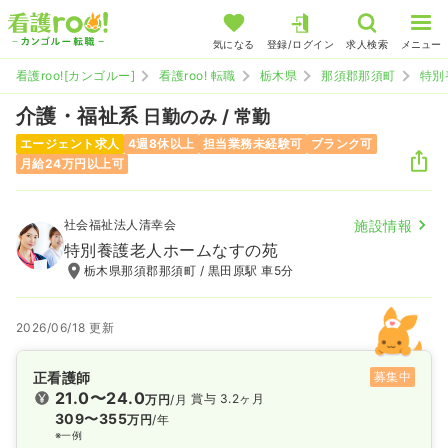
気になる
登録/ログイン
求人検索
メニュー
看護roo![カンゴルー]
看護roo! 転職
栃木県
那須郡那須町
特別
介護・福祉系
日勤のみ / 常勤
エージェント求人
4週8休以上
担当業務未経験可
ブランク可
月給24万円以上可
社会福祉法人清幸会
施設情報
特別養護老人ホームなすの苑
栃木県那須郡那須町 / 黒田原駅 車5分
2026/06/18 更新
正看護師
募集中
21.0〜24.0
賞与 3.2ヶ月
万円
/月
309〜355
万円
/年
※一例