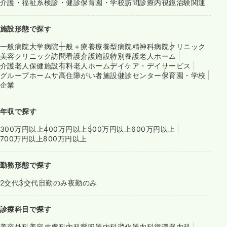
介護・福祉系
検診・健診
保育園・学校
訪問診療
内視鏡
治験関連
施設形態で探す
一般病院
大学病院
一般＋療養
療養型病院
精神科病院
クリニック
美容クリニック
訪問看護
介護施設
特別養護老人ホーム
介護老人保健施設
有料老人ホーム
デイケア・デイサービス
グループホーム
サ高住
障がい者施設
健診センター
保育園・学校
企業
年収で探す
300万円以上
400万円以上
500万円以上
600万円以上
700万円以上
800万円以上
勤務形態で探す
2交代
3交代
日勤のみ
夜勤のみ
診療科目で探す
美容外科
美容皮膚科
内科
呼吸器内科
消化器内科
循環器内科