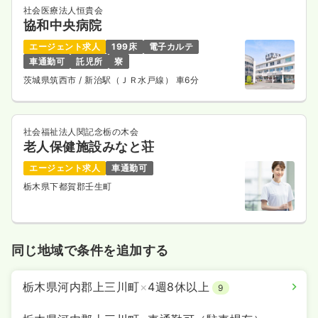
社会医療法人恒貴会
協和中央病院
エージェント求人
199床
電子カルテ
車通勤可
託児所
寮
茨城県筑西市
/ 新治駅（ＪＲ水戸線） 車6分
社会福祉法人関記念栃の木会
老人保健施設みなと荘
エージェント求人
車通勤可
栃木県下都賀郡壬生町
同じ地域で条件を追加する
栃木県河内郡上三川町
×
4週8休以上
9