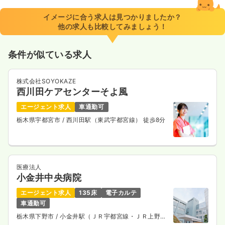
イメージに合う求人は見つかりましたか？
他の求人も比較してみましょう！
条件が似ている求人
株式会社SOYOKAZE
西川田ケアセンターそよ風
エージェント求人
車通勤可
栃木県宇都宮市
/ 西川田駅（東武宇都宮線） 徒歩8分
医療法人
小金井中央病院
エージェント求人
135床
電子カルテ
車通勤可
栃木県下野市
/ 小金井駅（ＪＲ宇都宮線・ＪＲ上野東
京ライン） 車3分