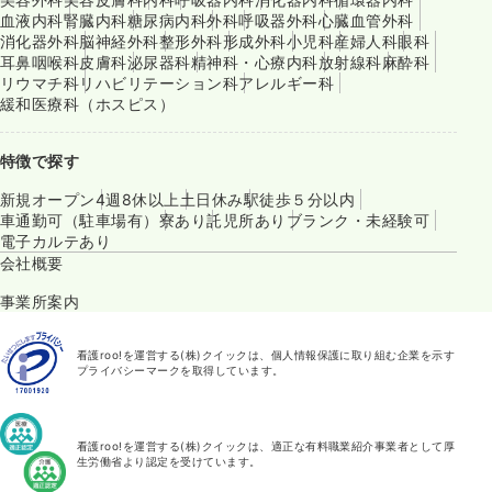
血液内科
腎臓内科
糖尿病内科
外科
呼吸器外科
心臓血管外科
消化器外科
脳神経外科
整形外科
形成外科
小児科
産婦人科
眼科
耳鼻咽喉科
皮膚科
泌尿器科
精神科・心療内科
放射線科
麻酔科
リウマチ科
リハビリテーション科
アレルギー科
緩和医療科（ホスピス）
特徴で探す
新規オープン
4週8休以上
土日休み
駅徒歩５分以内
車通勤可（駐車場有）
寮あり
託児所あり
ブランク・未経験可
電子カルテあり
会社概要
事業所案内
看護roo!を運営する(株)クイックは、個人情報保護に取り組む企業を示す
プライバシーマークを取得しています。
看護roo!を運営する(株)クイックは、適正な有料職業紹介事業者として厚
生労働省より認定を受けています。