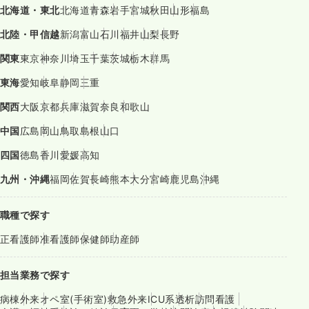
北海道・東北
北海道
青森
岩手
宮城
秋田
山形
福島
北陸・甲信越
新潟
富山
石川
福井
山梨
長野
関東
東京
神奈川
埼玉
千葉
茨城
栃木
群馬
東海
愛知
岐阜
静岡
三重
関西
大阪
京都
兵庫
滋賀
奈良
和歌山
中国
広島
岡山
鳥取
島根
山口
四国
徳島
香川
愛媛
高知
九州・沖縄
福岡
佐賀
長崎
熊本
大分
宮崎
鹿児島
沖縄
職種で探す
正看護師
准看護師
保健師
助産師
担当業務で探す
病棟
外来
オペ室(手術室)
救急外来
ICU系
透析
訪問看護