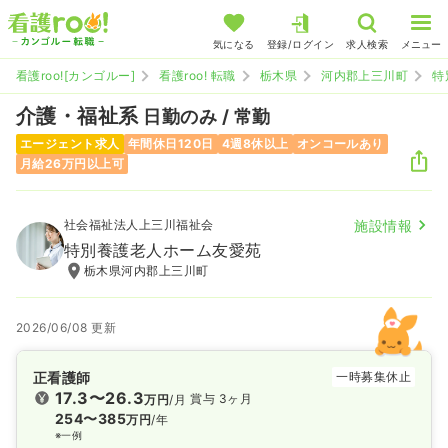
気になる
登録/ログイン
求人検索
メニュー
看護roo![カンゴルー]
看護roo! 転職
栃木県
河内郡上三川町
特
介護・福祉系
日勤のみ / 常勤
エージェント求人
年間休日120日
4週8休以上
オンコールあり
月給26万円以上可
社会福祉法人上三川福祉会
施設情報
特別養護老人ホーム友愛苑
栃木県河内郡上三川町
2026/06/08 更新
正看護師
一時募集休止
17.3〜26.3
賞与 3ヶ月
万円
/月
254〜385
万円
/年
※一例