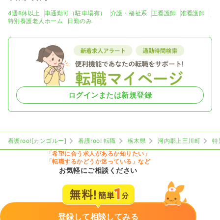
4週8休以上
車通勤可（駐車場有）
介護・福祉系
正看護師
准看護師
特別養護老人ホーム
日勤のみ
ログインまたは新規登録
看護roo![カンゴルー]
看護roo! 転職
栃木県
河内郡上三川町
特
「希望に合う求人があるか知りたい」
「転職するかどうか迷っている」など
お気軽にご相談ください
登録して相談してみる