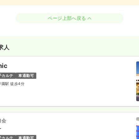
ページ上部へ戻る
求人
nic
子カルテ
車通勤可
学園駅 徒歩4分
雄会
科
子カルテ
車通勤可