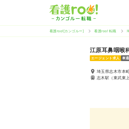
看護roo![カンゴルー]
看護roo! 転職
江原耳鼻咽喉
エージェント求人
車
埼玉県志木市本町5-
志木駅（東武東