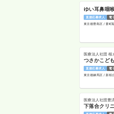
ゆい耳鼻咽
直接応募求人
電
東京都豊島区
/ 要町
医療法人社団 桜
つさかこど
直接応募求人
電
東京都練馬区
/ 新桜
医療法人社団豊
下落合クリ