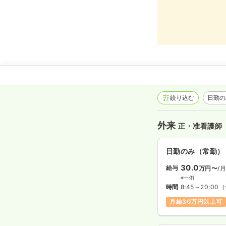
絞り込む
日勤
外来
正・准看護師
日勤のみ（常勤）
30.0
給与
万円〜
/
※一例
時間
8:45～20:00
（
月給30万円以上可