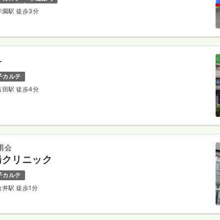
学園駅 徒歩3分
科
子カルテ
古田駅 徒歩4分
甫会
腸クリニック
子カルテ
金井駅 徒歩1分