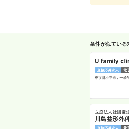
条件が似ている
U family cli
直接応募求人
電
東京都小平市
/ 一橋
医療法人社団慶
川島整形外
直接応募求人
電