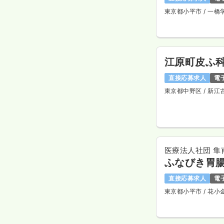
東京都小平市
/ 一橋
江原町皮ふ
直接応募求人
電
東京都中野区
/ 新江
医療法人社団 隼
ふなびき胃
直接応募求人
電
東京都小平市
/ 花小