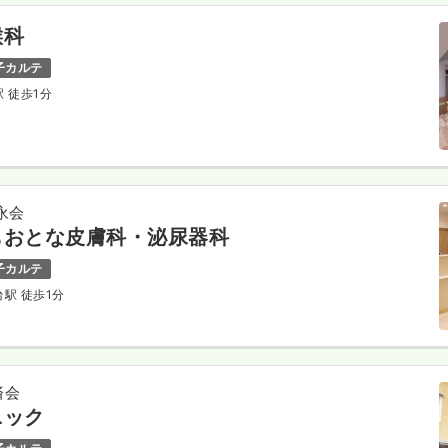
喉科
子カルテ
駅 徒歩1分
永会
もおとな皮膚科・泌尿器科
子カルテ
台駅 徒歩1分
済会
ニック