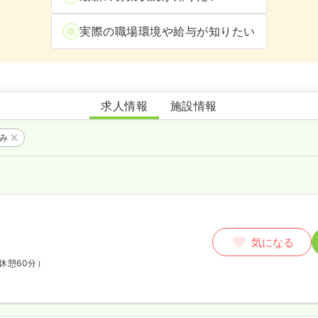
実際の職場環境や給与が知りたい
江原耳鼻咽喉科
求人情報
施設情報
のみ
月
気になる
休憩60分）