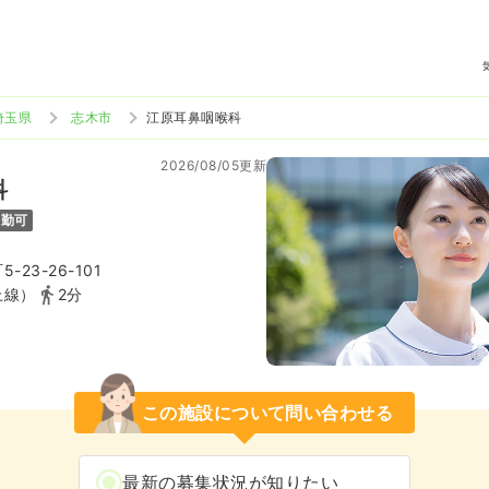
埼玉県
志木市
江原耳鼻咽喉科
2026/08/05更新
科
通勤可
23-26-101
上線）
2分
この施設について問い合わせる
最新の募集状況が知りたい