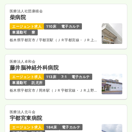
医療法人社団康積会
柴病院
エージェント求人
110床
電子カルテ
車通勤可
寮
栃木県宇都宮市
/ 宇都宮駅（ＪＲ宇都宮線・ＪＲ上野
東京ライン） 車7分
医療法人卓和会
藤井脳神経外科病院
エージェント求人
113床
7:1
電子カルテ
車通勤可
託児所
栃木県宇都宮市
/ 岡本駅（ＪＲ宇都宮線・ＪＲ上野東
京ライン） 車3分
医療法人北斗会
宇都宮東病院
エージェント求人
184床
電子カルテ