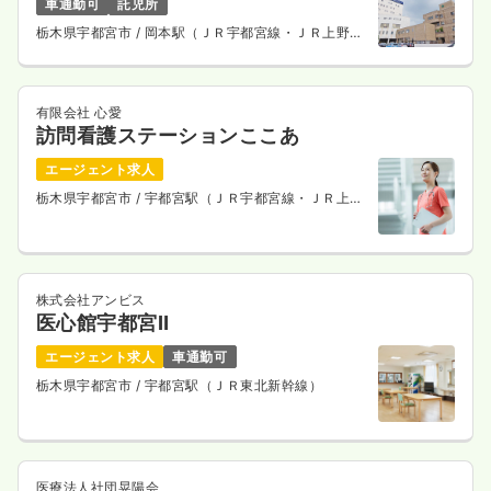
車通勤可
託児所
栃木県宇都宮市
/ 岡本駅（ＪＲ宇都宮線・ＪＲ上野東
京ライン） 車9分
有限会社 心愛
訪問看護ステーションここあ
エージェント求人
栃木県宇都宮市
/ 宇都宮駅（ＪＲ宇都宮線・ＪＲ上野
東京ライン） 車13分
株式会社アンビス
医心館宇都宮Ⅱ
エージェント求人
車通勤可
栃木県宇都宮市
/ 宇都宮駅（ＪＲ東北新幹線）
医療法人社団晃陽会