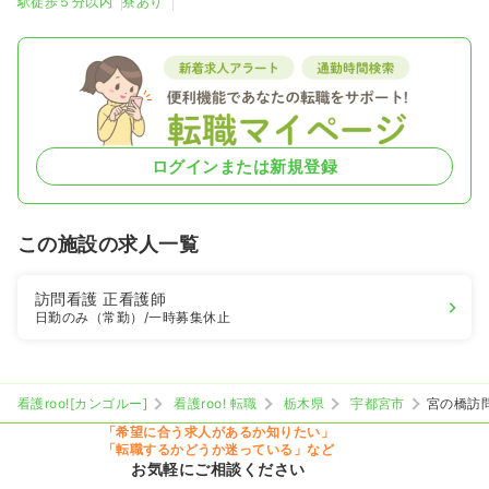
駅徒歩５分以内
寮あり
ログインまたは新規登録
この施設の求人一覧
訪問看護
正看護師
日勤のみ（常勤）
/一時募集休止
看護roo![カンゴルー]
看護roo! 転職
栃木県
宇都宮市
宮の橋訪
「希望に合う求人があるか知りたい」
「転職するかどうか迷っている」など
お気軽にご相談ください