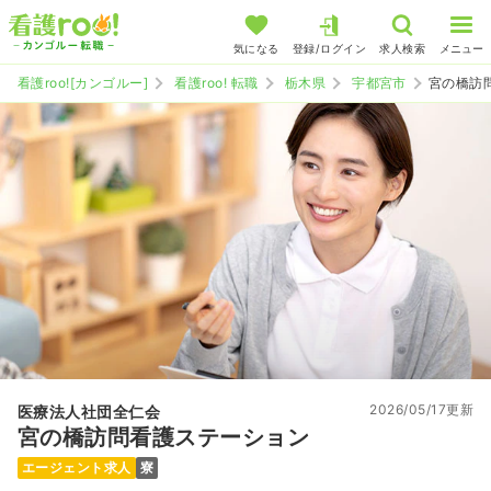
気になる
登録/ログイン
求人検索
メニュー
看護roo![カンゴルー]
看護roo! 転職
栃木県
宇都宮市
宮の橋訪
2026/05/17更新
医療法人社団全仁会
宮の橋訪問看護ステーション
エージェント求人
寮