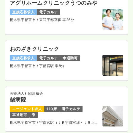
アグリホームクリニックうつのみや
直接応募求人
電子カルテ
栃木県宇都宮市
/ 東武宇都宮駅 車26分
おのざきクリニック
直接応募求人
電子カルテ
車通勤可
栃木県宇都宮市
/ 宇都宮駅 車8分
医療法人社団康積会
柴病院
エージェント求人
110床
電子カルテ
車通勤可
寮
栃木県宇都宮市
/ 宇都宮駅（ＪＲ宇都宮線・ＪＲ上野
東京ライン） 車7分