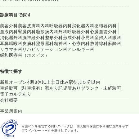
診療科目で探す
美容外科
美容皮膚科
内科
呼吸器内科
消化器内科
循環器内科
血液内科
腎臓内科
糖尿病内科
外科
呼吸器外科
心臓血管外科
消化器外科
脳神経外科
整形外科
形成外科
小児科
産婦人科
眼科
耳鼻咽喉科
皮膚科
泌尿器科
精神科・心療内科
放射線科
麻酔科
リウマチ科
リハビリテーション科
アレルギー科
緩和医療科（ホスピス）
特徴で探す
新規オープン
4週8休以上
土日休み
駅徒歩５分以内
車通勤可（駐車場有）
寮あり
託児所あり
ブランク・未経験可
電子カルテあり
会社概要
事業所案内
看護roo!を運営する(株)クイックは、個人情報保護に取り組む企業を示す
プライバシーマークを取得しています。