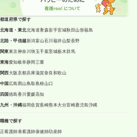
都道府県で探す
北海道・東北
北海道
青森
岩手
宮城
秋田
山形
福島
北陸・甲信越
新潟
富山
石川
福井
山梨
長野
関東
東京
神奈川
埼玉
千葉
茨城
栃木
群馬
東海
愛知
岐阜
静岡
三重
関西
大阪
京都
兵庫
滋賀
奈良
和歌山
中国
広島
岡山
鳥取
島根
山口
四国
徳島
香川
愛媛
高知
九州・沖縄
福岡
佐賀
長崎
熊本
大分
宮崎
鹿児島
沖縄
職種で探す
正看護師
准看護師
保健師
助産師