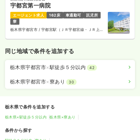
宇都宮第一病院
エージェント求人
162床
車通勤可
託児所
寮
栃木県宇都宮市
/ 宇都宮駅（ＪＲ宇都宮線・ＪＲ上野
東京ライン） 車27分
同じ地域で条件を追加する
栃木県宇都宮市
×
駅徒歩５分以内
42
栃木県宇都宮市
×
寮あり
30
栃木県で条件を追加する
栃木県×駅徒歩５分以内
栃木県×寮あり
条件から探す