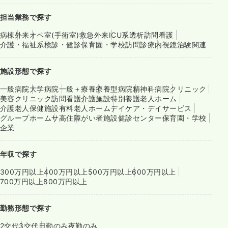
担当業務で探す
病棟
外来
オペ室(手術室)
救急外来
ICU系
透析
訪問看護
介護・福祉系
検診・健診
保育園・学校
訪問診療
内視鏡
治験関連
施設形態で探す
一般病院
大学病院
一般＋療養
療養型病院
精神科病院
クリニック
美容クリニック
訪問看護
介護施設
特別養護老人ホーム
介護老人保健施設
有料老人ホーム
デイケア・デイサービス
グループホーム
サ高住
障がい者施設
健診センター
保育園・学校
企業
年収で探す
300万円以上
400万円以上
500万円以上
600万円以上
700万円以上
800万円以上
勤務形態で探す
2交代
3交代
日勤のみ
夜勤のみ